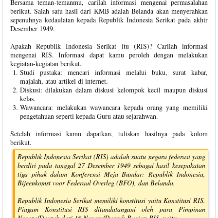
Bersama teman-temanmu, carilah informasi mengenai permasalahan
berikut. Salah satu hasil dari KMB adalah Belanda akan menyerahkan
sepenuhnya kedaulatan kepada Republik Indonesia Serikat pada akhir
Desember 1949.
Apakah Republik Indonesia Serikat itu (RIS)? Carilah informasi
mengenai RIS. Informasi dapat kamu peroleh dengan melakukan
kegiatan-kegiatan berikut.
Studi pustaka: mencari informasi melalui buku, surat kabar,
majalah, atau artikel di internet.
Diskusi: dilakukan dalam diskusi kelompok kecil maupun diskusi
kelas.
Wawancara: melakukan wawancara kepada orang yang memiliki
pengetahuan seperti kepada Guru atau sejarahwan.
Setelah informasi kamu dapatkan, tuliskan hasilnya pada kolom
berikut.
Republik Indonesia Serikat (RIS) adalah suatu negara federasi yang
berdiri pada tanggal 27 Desember 1949 sebagai hasil kesepakatan
tiga pihak dalam Konferensi Meja Bundar: Republik Indonesia,
Bijeenkomst voor Federaal Overleg (BFO), dan Belanda.
Republik Indonesia Serikat memiliki konstitusi yaitu Konstitusi RIS.
Piagam Konstitusi RIS ditandatangani oleh para Pimpinan
Negara/Daerah dari 16 Negara/Daerah Bagian RIS, yaitu