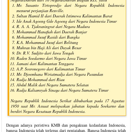
Mr. Susanto Tirtoprodjo dari Negara Republik Indonesia
menurut perjanjian Renville.
Sultan Hamid II dari Daerah Istimewa Kalimantan Barat
Ide Anak Agoeng Gde Agoeng dari Negara Indonesia Timur
R. A. A. Tjakraningrat dari Negara Madura
Mohammad Hanafiah dari Daerah Banjar
Mohammad Jusuf Rasidi dari Bangka
K.A. Mohammad Jusuf dari Belitung
Muhran bin Haji Ali dari Dayak Besar
Dr. R.V. Sudjito dari Jawa Tengah
Raden Soedarmo dari Negara Jawa Timur
Jamani dari Kalimantan Tenggara
A.P. Sosronegoro dari Kalimantan Timur
Mr. Djoemhana Wiriatmadja dari Negara Pasundan
Radja Mohammad dari Riau
Abdul Malik dari Negara Sumatera Selatan
Radja Kaliamsyah Sinaga dari Negara Sumatera Timur
Negara Republik Indonesia Serikat dibubarkan pada 17 Agustus
1950 saat Mr. Assaat melepaskan jabatan kepada Soekarno dan
berdiri Negara Kesatuan Republik Indonesia.
Dengan adanya peristiwa KMB dan pengakuan kedaulatan Indonesia,
bangsa Indonesia telah terlepas dari penjajahan. Bangsa Indonesia telah