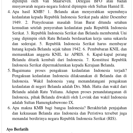
dipimpin oleh Van Maarseven. Delegasi BFO atau badan
musyawarah negara-negara federal dipimpin oleh Sultan Hamid II.
Apa hasil KMB? 1. Belanda akan menyerahkan sepenuhnya
kedaulatan kepada Republik Indonesia Serikat pada akhir Desember
1949. 2. Penyelesaian masalah Irian Barat ditunda setahun
kemudian setelah penyerahan kedaulatan pada Republik Indonesia
Serikat. 3. Republik Indonesia Serikat dan Belanda membentuk Uni
yang dipimpin oleh Ratu Belanda berdasarkan kerja sama sukarela
dan sederajat. 5. Republik Indonesia Serikat harus membayar
hutang kepada Belanda sejak tahun 1942. 6. Pembubaran KNIL dan
memasukkan anggota KNIL ke APRIS. 6. Kapal-kapal perang
Belanda ditarik kembali dari Indonesia. 7. Konstitusi Republik
Indonesia Serikat dipermaklumkan kepada Kerajaan Belanda.
Bagaimana proses pengakuan kedaulatan Indonesia terjadi?
Pengakuan kedaulatan Indonesia dilaksanakan di Belanda dan di
Indonesia. Wakil Indonesia yang menandatangani pengakuan
kedaulatan di negeri Belanda adalah Drs. Muh. Hatta dan wakil dari
Belanda adalah Ratu Yuliana. Adapun proses penandatanganan di
Indonesia, pihak Belanda diwakili oleh Lovink dan wakil Indonesia
adalah Sultan Hamengkubuwono IX.
Apa makna KMB bagi bangsa Indonesia? Berakhirlah penjajahan
dan kekuasaan Belanda atas Indonesia dan Peristiwa tersebut juga
menandai berdirinya negara Republik Indonesia Serikat (RIS).
Ayo Berlatih