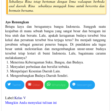
Sebaiknya Rina tetap berteman dengan Irma walaupun berbeda
asal daerah. Rina sebaiknya mengajak Irma untuk bercerita dan
bermain bersama.
Ayo Renungkan
Betapa kaya dan beragamnya bangsa Indonesia. Sungguh suatu
keajaiban di mana sebuah bangsa yang sangat besar dan beragam ini
bisa utuh dan bersatu. Lalu, apakah keragaman budaya tersebut bisa
kekal dan persatuan tersebut bisa terjaga terus? Itu menjadi tanggung
jawabmu sebagai generasi penerus bangsa. Di pundakmu ada tugas
besar untuk melestarikan dan mengembangkan unsur-unsur budaya
tersebut tetap lestari di bumi Indonesia. Lalu, bagaimana caramu
melakukannya?
Menerima Keberagaman Suku, Bangsa, dan Budaya.
Menyadari perbedaan dan bersifat terbuka.
Mempelajari Kesenian Daerah Lain.
Mengembangkan Budaya Daerah Sendiri.
Twitter
GMail
WhatsApp
Messenger
Label:
Kelas V
Mungkin Anda menyukai tulisan ini