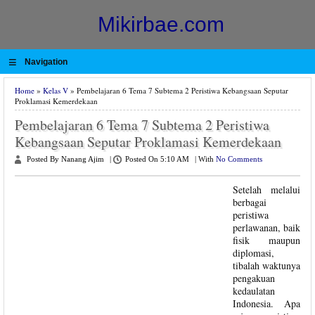
Mikirbae.com
≡
Navigation
Home
»
Kelas V
» Pembelajaran 6 Tema 7 Subtema 2 Peristiwa Kebangsaan Seputar
Proklamasi Kemerdekaan
Pembelajaran 6 Tema 7 Subtema 2 Peristiwa
Kebangsaan Seputar Proklamasi Kemerdekaan
Posted By Nanang Ajim
|
Posted On 5:10 AM
|
With
No Comments
Setelah melalui
berbagai
peristiwa
perlawanan, baik
fisik maupun
diplomasi,
tibalah waktunya
pengakuan
kedaulatan
Indonesia. Apa