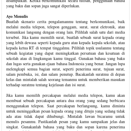
disampaikan. Ketika berkomunikasi secara tulisan, penggunaan bahasa
yang baku dan sopan juga sangat diperlukan.
Ayo Menulis
Buatlah skenario cerita pengalamanmu tentang berkomunikasi, baik
melalui media telepon, telepon genggam, surat, surat eletronik, atau
komunikasi langsung dengan orang lain. Pilihlah salah satu dari media
tersebut. Jika kamu memilih surat, buatlah sebuah surat kepada orang
yang lebih dewasa seperti kepada guru atau kepada kepala sekolah, atau
kepada ketua RT di tempat tinggalmu. Pilihlah topik usulanmu tentang
sebuah kegiatan yang dapat meningkatkan persatuan dan kesatuan di
sekolah atau di lingkungan kamu tinggal. Gunakan bahasa yang baku
dan lugas serta gunakan ejaan bahasa Indonesia yang benar. Jangan lupa
melengkapi semua bagian surat, seperti penerima surat, tujuan surat,
salam pembuka, isi, dan salam penutup. Bacakanlah suratmu di depan
kelas dan mintalah salah seorang temanmu untuk memberikan masukan
terhadap suratmu tentang kejelasan dan isi surat.
Jika kamu memilih percakapan melalui media telepon, kamu akan
membuat sebuah percakapan antara dua orang yang sedang berbicara
menggunakan telepon. Saat percakapan berlangsung, kamu diminta
untuk meninggalkan pesan kepada orang yang dituju yang sedang tidak
ada atau tidak dapat dihubungi. Mintalah lawan bicaramu untuk
menulis pesanmu. Pastikanlah pesan yang kamu sampaikan jelas dan
singkat. Gunakanlah bahasa yang baku dan sopan karena penerima