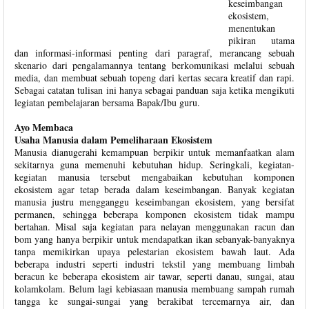
keseimbangan
ekosistem,
menentukan
pikiran utama
dan informasi-informasi penting dari paragraf, merancang sebuah
skenario dari pengalamannya tentang berkomunikasi melalui sebuah
media, dan membuat sebuah topeng dari kertas secara kreatif dan rapi.
Sebagai catatan tulisan ini hanya sebagai panduan saja ketika mengikuti
legiatan pembelajaran bersama Bapak/Ibu guru.
Ayo Membaca
Usaha Manusia dalam Pemeliharaan Ekosistem
Manusia dianugerahi kemampuan berpikir untuk memanfaatkan alam
sekitarnya guna memenuhi kebutuhan hidup. Seringkali, kegiatan-
kegiatan manusia tersebut mengabaikan kebutuhan komponen
ekosistem agar tetap berada dalam keseimbangan. Banyak kegiatan
manusia justru mengganggu keseimbangan ekosistem, yang bersifat
permanen, sehingga beberapa komponen ekosistem tidak mampu
bertahan. Misal saja kegiatan para nelayan menggunakan racun dan
bom yang hanya berpikir untuk mendapatkan ikan sebanyak-banyaknya
tanpa memikirkan upaya pelestarian ekosistem bawah laut. Ada
beberapa industri seperti industri tekstil yang membuang limbah
beracun ke beberapa ekosistem air tawar, seperti danau, sungai, atau
kolamkolam. Belum lagi kebiasaan manusia membuang sampah rumah
tangga ke sungai-sungai yang berakibat tercemarnya air, dan