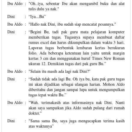
Ibu Aldo
:
"Oh..iya, sebentar Ibu akan mengambil buku dan alat
tulis dulu ya nak."
Dini
:
“Iya...Bu”
Ibu Aldo
:
"Hallo nak Dini, ibu sudah siap mencatat pesannya."
Dini
:
“Begini Bu, tadi pak guru mata pelajaran komputer
memberikan tugas. Tugasnya supaya membuat daftar
rumus excel dan harus dikumpulkan dalam waktu 3 hari.
Laporan tugas berbentuk lembaran kertas berukuran
folio. Ada beberapa ketentuan lain yaitu untuk margin
kertas 3 cm dan menggunakan huruf Times New Roman
ukuran 12. Demikian tugas dari pak guru Bu.”
Ibu Aldo
:
"Selain itu masih ada lagi nak Dini?"
Dini
:
“Sudah tidak ada lagi Bu. Oh iya bu, kata pak guru tugas
ini akan dijadikan sebagai ulangan harian. Mohon Aldo
diberitahu dan jangan sampai lupa untuk mengumpulkan
tugas tepat waktu Bu.”
Ibu Aldo
:
"Wah. terimakasih atas informasinya nak Dini. Nanti
akan saya sampaikan jika Aldo sudah pulang dari rumah
dokter."
Dini
:
"Sama sama Bu, saya juga mengucapkan terima kasih
atas waktunya”