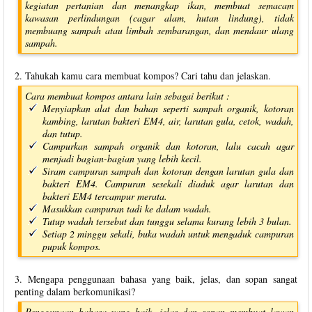
kegiatan pertanian dan menangkap ikan, membuat semacam
kawasan perlindungan (cagar alam, hutan lindung), tidak
membuang sampah atau limbah sembarangan, dan mendaur ulang
sampah.
2. Tahukah kamu cara membuat kompos? Cari tahu dan jelaskan.
Cara membuat kompos antara lain sebagai berikut :
Menyiapkan alat dan bahan seperti sampah organik, kotoran
kambing, larutan bakteri EM4, air, larutan gula, cetok, wadah,
dan tutup.
Campurkan sampah organik dan kotoran, lalu cacah agar
menjadi bagian-bagian yang lebih kecil.
Siram campuran sampah dan kotoran dengan larutan gula dan
bakteri EM4. Campuran sesekali diaduk agar larutan dan
bakteri EM4 tercampur merata.
Masukkan campuran tadi ke dalam wadah.
Tutup wadah tersebut dan tunggu selama kurang lebih 3 bulan.
Setiap 2 minggu sekali, buka wadah untuk mengaduk campuran
pupuk kompos.
3. Mengapa penggunaan bahasa yang baik, jelas, dan sopan sangat
penting dalam berkomunikasi?
Penggunaan bahasa yang baik, jelas dan sopan membuat lawan