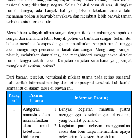
nasional yang dilindungi negara. Selain hal-hal besar di atas, di tingkat
rumah tangga, ada banyak hal yang bisa dilakukan, antara lain:
menanam pohon sebanyak-banyaknya dan membuat lebih banyak taman
terbuka untuk serapan air.
Memelihara wilayah aliran sungai dengan tidak membuang sampah ke
sungai dan menanam lebih banyak pohon di bantaran sungai. Selain itu,
belajar membuat kompos dengan memanfaatkan sampah rumah tangga
akan mengurangi pencemaran tanah dan sungai. Mengurangi sampah
plastik, melakukan daur ulang, dan menghindari menggunakan alatalat
rumah tangga sekali pakai. Kegiatan-kegiatan sederhana yang sangat
mungkin dilakukan, bukan?
Dari bacaan tersebut, tentukanlah pikiran utama pada setiap paragraf.
Lalu carilah informasi penting dari setiap paragraf tersebut. Tuliskanlah
semua itu di dalam tabel di bawah ini.
Parag
Pikiran
Informasi Penting
raf
Utama
1
Anugerah
Banyak kegiatan manusia justru
manusia dalam
mengganggu keseimbangan ekosistem,
memanfaatkan
yang bersifat permanen.
alam untuk
Kegiatan para nelayan menggunakan
kebutuhan
racun dan bom tanpa memikirkan upaya
hidupnya.
pelestarian ekosistem bawah laut.