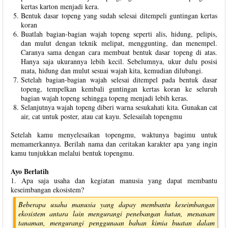
kertas karton menjadi kera.
Bentuk dasar topeng yang sudah selesai ditempeli guntingan kertas
koran
Buatlah bagian-bagian wajah topeng seperti alis, hidung, pelipis,
dan mulut dengan teknik melipat, menggunting, dan menempel.
Caranya sama dengan cara membuat bentuk dasar topeng di atas.
Hanya saja ukurannya lebih kecil. Sebelumnya, ukur dulu posisi
mata, hidung dan mulut sesuai wajah kita, kemudian dilubangi.
Setelah bagian-bagian wajah selesai ditempel pada bentuk dasar
topeng, tempelkan kembali guntingan kertas koran ke seluruh
bagian wajah topeng sehingga topeng menjadi lebih keras.
Selanjutnya wajah topeng diberi warna sesukahati kita. Gunakan cat
air, cat untuk poster, atau cat kayu. Selesailah topengmu
Setelah kamu menyelesaikan topengmu, waktunya bagimu untuk
memamerkannya. Berilah nama dan ceritakan karakter apa yang ingin
kamu tunjukkan melalui bentuk topengmu.
Ayo Berlatih
1. Apa saja usaha dan kegiatan manusia yang dapat membantu
keseimbangan ekosistem?
Beberapa usaha manusia yang dapay membantu keseimbangan
ekosistem antara lain mengurangi penebangan hutan, menanam
tanaman, mengurangi penggunaan bahan kimia buatan dalam