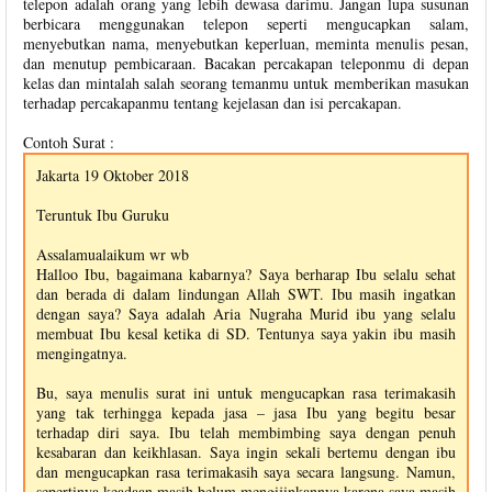
telepon adalah orang yang lebih dewasa darimu. Jangan lupa susunan
berbicara menggunakan telepon seperti mengucapkan salam,
menyebutkan nama, menyebutkan keperluan, meminta menulis pesan,
dan menutup pembicaraan. Bacakan percakapan teleponmu di depan
kelas dan mintalah salah seorang temanmu untuk memberikan masukan
terhadap percakapanmu tentang kejelasan dan isi percakapan.
Contoh Surat :
Jakarta 19 Oktober 2018
Teruntuk Ibu Guruku
Assalamualaikum wr wb
Halloo Ibu, bagaimana kabarnya? Saya berharap Ibu selalu sehat
dan berada di dalam lindungan Allah SWT. Ibu masih ingatkan
dengan saya? Saya adalah Aria Nugraha Murid ibu yang selalu
membuat Ibu kesal ketika di SD. Tentunya saya yakin ibu masih
mengingatnya.
Bu, saya menulis surat ini untuk mengucapkan rasa terimakasih
yang tak terhingga kepada jasa – jasa Ibu yang begitu besar
terhadap diri saya. Ibu telah membimbing saya dengan penuh
kesabaran dan keikhlasan. Saya ingin sekali bertemu dengan ibu
dan mengucapkan rasa terimakasih saya secara langsung. Namun,
sepertinya keadaan masih belum mengijinkannya karena saya masih