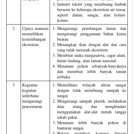
Industri tekstil yang membuang limbah
beracun ke beberapa ekosistem air tawar,
seperti danau, sungai, atau kolam-
kolam.
2
Upaya manusia
Mengurangi penebangan hutan dan
memulihkan
mengurangi penggunaan bahan kimia
keseimbangan
buatan.
ekosistem
Menangkap ikan dengan alat dan cara
yang tidak merusak ekosistem
Membuat suaka margasatwa, cagar alam,
hutan lindung, atau taman nasional.
Menanam pohon sebanyak-banyaknya
dan membuat lebih banyak taman
terbuka.
3
Kegiatan-
Memelihara wilayah aliran sungai
kegiatan
dengan tidak membuang sampah ke
sederhana
sungai
mengurangi
Mengurangi sampah plastik, melakukan
pencemaran
daur ulang, dan menghindari
menggunakan alat-alat rumah tangga
sekali pakai.
Menanam lebih banyak pohon di
bantaran sungai.
Belajar membuat kompos dengan