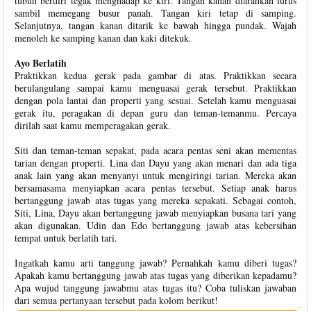
tubuh berdiri tegak menghadap ke kiri. Tangan kanan diarahkan lurus
sambil memegang busur panah. Tangan kiri tetap di samping.
Selanjutnya, tangan kanan ditarik ke bawah hingga pundak. Wajah
menoleh ke samping kanan dan kaki ditekuk.
Ayo Berlatih
Praktikkan kedua gerak pada gambar di atas. Praktikkan secara
berulangulang sampai kamu menguasai gerak tersebut. Praktikkan
dengan pola lantai dan properti yang sesuai. Setelah kamu menguasai
gerak itu, peragakan di depan guru dan teman-temanmu. Percaya
dirilah saat kamu memperagakan gerak.
Siti dan teman-teman sepakat, pada acara pentas seni akan mementas
tarian dengan properti. Lina dan Dayu yang akan menari dan ada tiga
anak lain yang akan menyanyi untuk mengiringi tarian. Mereka akan
bersamasama menyiapkan acara pentas tersebut. Setiap anak harus
bertanggung jawab atas tugas yang mereka sepakati. Sebagai contoh,
Siti, Lina, Dayu akan bertanggung jawab menyiapkan busana tari yang
akan digunakan. Udin dan Edo bertanggung jawab atas kebersihan
tempat untuk berlatih tari.
Ingatkah kamu arti tanggung jawab? Pernahkah kamu diberi tugas?
Apakah kamu bertanggung jawab atas tugas yang diberikan kepadamu?
Apa wujud tanggung jawabmu atas tugas itu? Coba tuliskan jawaban
dari semua pertanyaan tersebut pada kolom berikut!