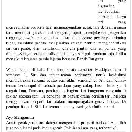
tari yang
digunakan,
menyebutkan
berbagai karya
tari yang
menggunakan properti tari, menggabungkan gerak tari dengan iringan
tari, membuat gerakan tari dengan properti, menjelaskan pengertian
tanggung jawab, mengemukakan wujud tanggung jawabnya terhadap
tugas, membuat pantun, menjelaskan amanat pantun, mengidentifikasi
ciri-ciri pantu, dan menuliskan ciri-ciri pantun dan isi pantun yang
dibuat. Sebagai catatan tulisan ini hanya sebagai panduan saja ketika
mengikuti krgiatan pembelajaran bersama Bapak/Ibu guru.
Waktu belajar di kelas lima hampir satu semester. Meskipun baru di
semester 1, Siti dan teman-teman berkumpul untuk berdiskusi
membicarakan rencana pentas seni akhir semester 2. Siti dan teman-
teman berkumpul di sebuah pendopo yang cukup besar, letaknya di
tengah kota. Ternyata, pendapa itu bagian dari bangunan yang ada di
sekitar sekolah seni. Di pendapa itu banyak orang berlatih tari. Mereka
menggunakan properti tari dalam memperagakan gerak tarinya. Di
pendapa itu pula Siti dan teman-temannya sering berlatih menari.
Ayo Mengamati
Amati gerak-gerak tari dengan mengenakan properti berikut! Amatilah
juga pola lantai pada kedua gerak. Pola lantai apa yang terbentuk?