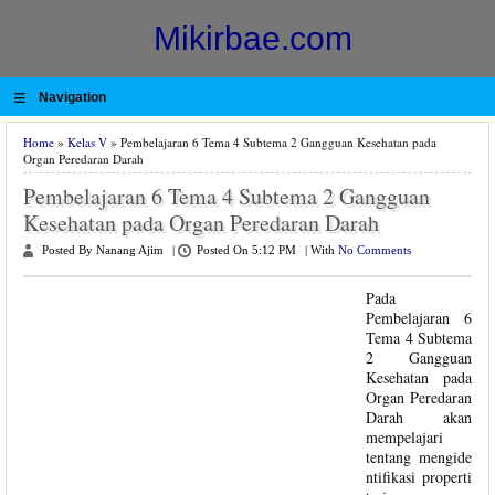
Mikirbae.com
≡
Navigation
Home
»
Kelas V
» Pembelajaran 6 Tema 4 Subtema 2 Gangguan Kesehatan pada
Organ Peredaran Darah
Pembelajaran 6 Tema 4 Subtema 2 Gangguan
Kesehatan pada Organ Peredaran Darah
Posted By Nanang Ajim
|
Posted On 5:12 PM
|
With
No Comments
Pada
Pembelajaran 6
Tema 4 Subtema
2 Gangguan
Kesehatan pada
Organ Peredaran
Darah akan
mempelajari
tentang mengide
ntifikasi properti