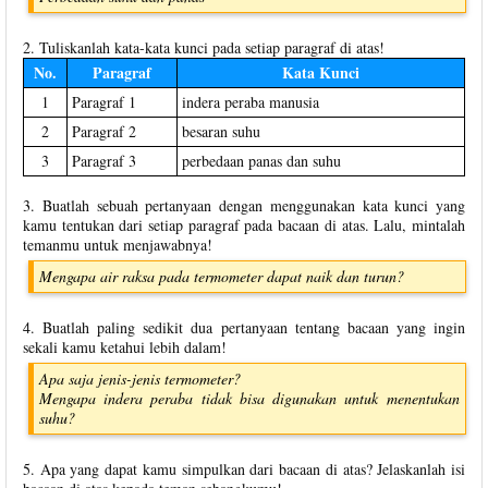
2. Tuliskanlah kata-kata kunci pada setiap paragraf di atas!
No.
Paragraf
Kata Kunci
1
Paragraf 1
indera peraba manusia
2
Paragraf 2
besaran suhu
3
Paragraf 3
perbedaan panas dan suhu
3. Buatlah sebuah pertanyaan dengan menggunakan kata kunci yang
kamu tentukan dari setiap paragraf pada bacaan di atas. Lalu, mintalah
temanmu untuk menjawabnya!
Mengapa air raksa pada termometer dapat naik dan turun?
4. Buatlah paling sedikit dua pertanyaan tentang bacaan yang ingin
sekali kamu ketahui lebih dalam!
Apa saja jenis-jenis termometer?
Mengapa indera peraba tidak bisa digunakan untuk menentukan
suhu?
5. Apa yang dapat kamu simpulkan dari bacaan di atas? Jelaskanlah isi