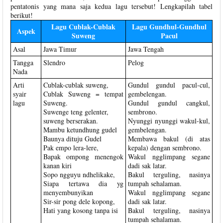
pentatonis yang mana saja kedua lagu tersebut! Lengkapilah tabel
berikut!
Lagu Cublak-Cublak
Lagu Gundhul-Gundhul
Aspek
Suweng
Pacul
Asal
Jawa Timur
Jawa Tengah
Tangga
Slendro
Pelog
Nada
Arti
Cublak-cublak suweng,
Gundul gundul pacul-cul,
syair
Cublak Suweng = tempat
gembelengan.
lagu
Suweng.
Gundul gundul cangkul,
Suwenge teng gelenter,
sembrono.
suweng berserakan.
Nyunggi nyunggi wakul-kul,
Mambu ketundhung gudel
gembelengan.
Baunya dituju Gudel
Membawa bakul (di atas
Pak empo lera-lere,
kepala) dengan sembrono.
Bapak ompong menengok
Wakul ngglimpang segane
kanan kiri
dadi sak latar.
Sopo ngguyu ndhelikake,
Bakul terguling, nasinya
Siapa tertawa dia yg
tumpah sehalaman.
menyembunyikan
Wakul ngglimpang segane
Sir-sir pong dele kopong,
dadi sak latar.
Hati yang kosong tanpa isi
Bakul terguling, nasinya
tumpah sehalaman.