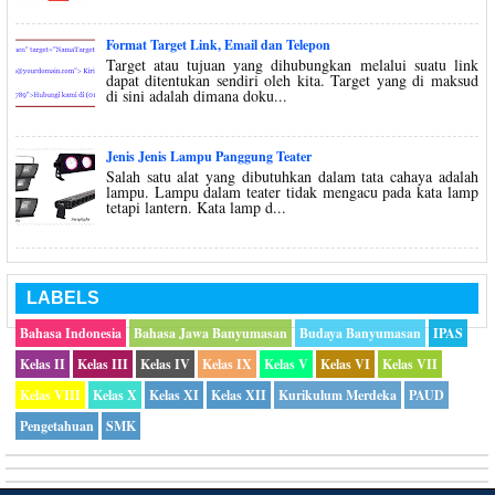
Format Target Link, Email dan Telepon
Target atau tujuan yang dihubungkan melalui suatu link
dapat ditentukan sendiri oleh kita. Target yang di maksud
di sini adalah dimana doku...
Jenis Jenis Lampu Panggung Teater
Salah satu alat yang dibutuhkan dalam tata cahaya adalah
lampu. Lampu dalam teater tidak mengacu pada kata lamp
tetapi lantern. Kata lamp d...
LABELS
Bahasa Indonesia
Bahasa Jawa Banyumasan
Budaya Banyumasan
IPAS
Kelas II
Kelas III
Kelas IV
Kelas IX
Kelas V
Kelas VI
Kelas VII
Kelas VIII
Kelas X
Kelas XI
Kelas XII
Kurikulum Merdeka
PAUD
Pengetahuan
SMK