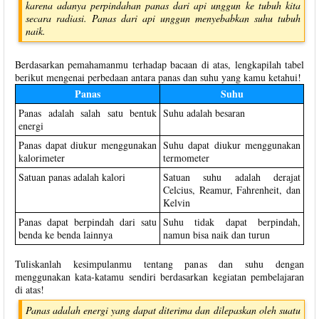
karena adanya perpindahan panas dari api unggun ke tubuh kita
secara radiasi. Panas dari api unggun menyebabkan suhu tubuh
naik.
Berdasarkan pemahamanmu terhadap bacaan di atas, lengkapilah tabel
berikut mengenai perbedaan antara panas dan suhu yang kamu ketahui!
Panas
Suhu
Panas adalah salah satu bentuk
Suhu adalah besaran
energi
Panas dapat diukur menggunakan
Suhu dapat diukur menggunakan
kalorimeter
termometer
Satuan panas adalah kalori
Satuan suhu adalah derajat
Celcius, Reamur, Fahrenheit, dan
Kelvin
Panas dapat berpindah dari satu
Suhu tidak dapat berpindah,
benda ke benda lainnya
namun bisa naik dan turun
Tuliskanlah kesimpulanmu tentang panas dan suhu dengan
menggunakan kata-katamu sendiri berdasarkan kegiatan pembelajaran
di atas!
Panas adalah energi yang dapat diterima dan dilepaskan oleh suatu