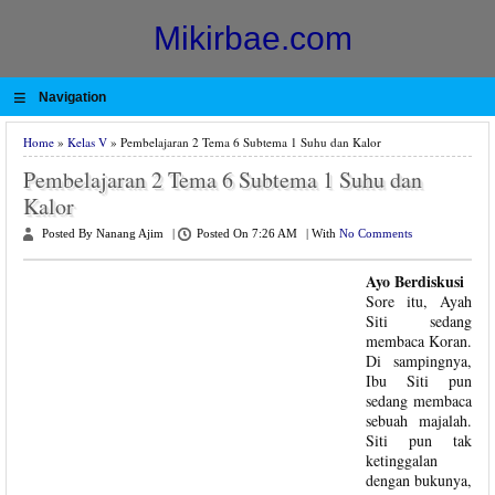
Mikirbae.com
≡
Navigation
Home
»
Kelas V
» Pembelajaran 2 Tema 6 Subtema 1 Suhu dan Kalor
Pembelajaran 2 Tema 6 Subtema 1 Suhu dan
Kalor
Posted By Nanang Ajim
|
Posted On 7:26 AM
|
With
No Comments
Ayo Berdiskusi
Sore itu, Ayah
Siti sedang
membaca Koran.
Di sampingnya,
Ibu Siti pun
sedang membaca
sebuah majalah.
Siti pun tak
ketinggalan
dengan bukunya,