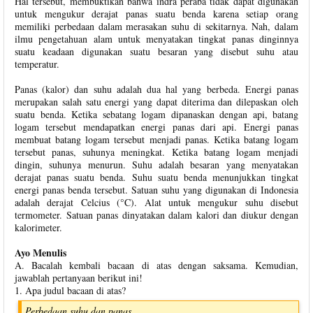
Hal tersebut, membuktikan bahwa indra peraba tidak dapat digunakan
untuk mengukur derajat panas suatu benda karena setiap orang
memiliki perbedaan dalam merasakan suhu di sekitarnya. Nah, dalam
ilmu pengetahuan alam untuk menyatakan tingkat panas dinginnya
suatu keadaan digunakan suatu besaran yang disebut suhu atau
temperatur.
Panas (kalor) dan suhu adalah dua hal yang berbeda. Energi panas
merupakan salah satu energi yang dapat diterima dan dilepaskan oleh
suatu benda. Ketika sebatang logam dipanaskan dengan api, batang
logam tersebut mendapatkan energi panas dari api. Energi panas
membuat batang logam tersebut menjadi panas. Ketika batang logam
tersebut panas, suhunya meningkat. Ketika batang logam menjadi
dingin, suhunya menurun. Suhu adalah besaran yang menyatakan
derajat panas suatu benda. Suhu suatu benda menunjukkan tingkat
energi panas benda tersebut. Satuan suhu yang digunakan di Indonesia
adalah derajat Celcius (°C). Alat untuk mengukur suhu disebut
termometer. Satuan panas dinyatakan dalam kalori dan diukur dengan
kalorimeter.
Ayo Menulis
A. Bacalah kembali bacaan di atas dengan saksama. Kemudian,
jawablah pertanyaan berikut ini!
1. Apa judul bacaan di atas?
Perbedaan suhu dan panas