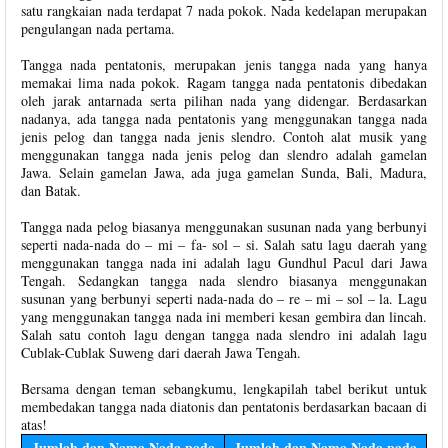
satu rangkaian nada terdapat 7 nada pokok. Nada kedelapan merupakan
pengulangan nada pertama.
Tangga nada pentatonis, merupakan jenis tangga nada yang hanya
memakai lima nada pokok. Ragam tangga nada pentatonis dibedakan
oleh jarak antarnada serta pilihan nada yang didengar. Berdasarkan
nadanya, ada tangga nada pentatonis yang menggunakan tangga nada
jenis pelog dan tangga nada jenis slendro. Contoh alat musik yang
menggunakan tangga nada jenis pelog dan slendro adalah gamelan
Jawa. Selain gamelan Jawa, ada juga gamelan Sunda, Bali, Madura,
dan Batak.
Tangga nada pelog biasanya menggunakan susunan nada yang berbunyi
seperti nada-nada do – mi – fa- sol – si. Salah satu lagu daerah yang
menggunakan tangga nada ini adalah lagu Gundhul Pacul dari Jawa
Tengah. Sedangkan tangga nada slendro biasanya menggunakan
susunan yang berbunyi seperti nada-nada do – re – mi – sol – la. Lagu
yang menggunakan tangga nada ini memberi kesan gembira dan lincah.
Salah satu contoh lagu dengan tangga nada slendro ini adalah lagu
Cublak-Cublak Suweng dari daerah Jawa Tengah.
Bersama dengan teman sebangkumu, lengkapilah tabel berikut untuk
membedakan tangga nada diatonis dan pentatonis berdasarkan bacaan di
atas!
Jumlah dan Nama Nada pada
Jumlah dan Nama Nada pada