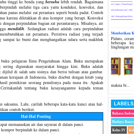
suhu tinggi ke benda yang
bersuhu
lebih rendah. Bagaimana
berpindah melalui tiga cara yaitu konduksi, konveksi, dan
ahan panas melalui zat perantara seperti benda padat. Contoh
as karena diletakkan di atas kompor yang berapi. Konveksi
i dengan perpindahan bagian zat perantaranya. Misalnya, air
ngga
mendidih
. Sedangkan radiasi adalah cara perpindahan
Memberikan Ko
embutuhkan zat perantara. Peristiwa radiasi yang terjadi
Pidato, ceram
ang sampai ke bumi dan menghangatkan udara serta makhluk
beberapa k
linglungan m
ah buku pelajaran Ilmu Pengetahuan Alam. Buku merupakan
g sering digunakan masyarakat hingga kini. Buku adalah
dijilid di salah satu sisinya dan berisi tulisan atau gambar.
aman kerajaan di Indonesia, buku disebut dengan kitab yang
u hasil pemikiran seorang penulisnya pada masa itu. Apakah
makna bi...
Ceritakanlah tentang buku kesayanganmu kepada teman
n saksama. Lalu, carilah beberapa kata-kata kunci atau hal-
LABELS
tikan contoh berikut.
Bahasa Indon
Hal-Hal Penting
Budaya Bany
pat memanaskan air dan sayuran di dalam panci.
i kompor berpindah ke dalam panci.
Kelas IV
Ke