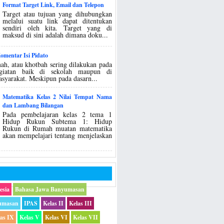
Format Target Link, Email dan Telepon
Target atau tujuan yang dihubungkan
melalui suatu link dapat ditentukan
sendiri oleh kita. Target yang di
maksud di sini adalah dimana doku...
mentar Isi Pidato
ah, atau khotbah sering dilakukan pada
egiatan baik di sekolah maupun di
asyarakat. Meskipun pada dasarn...
Matematika Kelas 2 Nilai Tempat Nama
dan Lambang Bilangan
Pada pembelajaran kelas 2 tema 1
Hidup Rukun Subtema 1: Hidup
Rukun di Rumah muatan matematika
akan mempelajari tentang menjelaskan
esia
Bahasa Jawa Banyumasan
umasan
IPAS
Kelas II
Kelas III
las IX
Kelas V
Kelas VI
Kelas VII