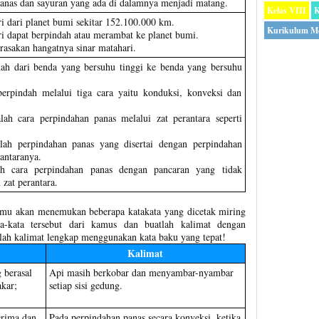
anas dan sayuran yang ada di dalamnya menjadi matang.
Kelas VIII
K
i dari planet bumi sekitar 152.100.000 km.
Kurikulum M
i dapat berpindah atau merambat ke planet bumi.
rasakan hangatnya sinar matahari.
dah dari benda yang bersuhu tinggi ke benda yang bersuhu
berpindah melalui tiga cara yaitu konduksi, konveksi dan
lah cara perpindahan panas melalui zat perantara seperti
lah perpindahan panas yang disertai dengan perpindahan
rantaranya.
ah cara perpindahan panas dengan pancaran yang tidak
zat perantara.
kamu akan menemukan beberapa katakata yang dicetak miring
ta-kata tersebut dari kamus dan buatlah kalimat dengan
lah kalimat lengkap menggunakan kata baku yang tepat!
Kalimat
 berasal
Api masih berkobar dan menyambar-nyambar
akar;
setiap sisi gedung.
erima dan
Pada perpindahan panas secara konveksi, ketika