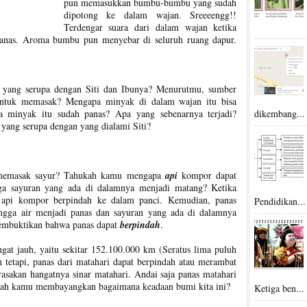
pun memasukkan bumbu-bumbu yang sudah
dipotong ke dalam wajan. Sreeeengg!!
Terdengar suara dari dalam wajan ketika
anas. Aroma bumbu pun menyebar di seluruh ruang dapur.
 yang serupa dengan Siti dan Ibunya? Menurutmu, sumber
untuk memasak? Mengapa minyak di dalam wajan itu bisa
a minyak itu sudah panas? Apa yang sebenarnya terjadi?
dikembang...
ang serupa dengan yang dialami Siti?
memasak sayur? Tahukah kamu mengapa
api
kompor dapat
ga sayuran yang ada di dalamnya menjadi matang? Ketika
 api kompor berpindah ke dalam panci. Kemudian, panas
Pendidikan...
ingga air menjadi panas dan sayuran yang ada di dalamnya
membuktikan bahwa panas dapat
berpindah
.
angat jauh, yaitu sekitar 152.100.000 km (Seratus lima puluh
n tetapi, panas dari matahari dapat berpindah atau merambat
rasakan hangatnya sinar matahari. Andai saja panas matahari
tkah kamu membayangkan bagaimana keadaan bumi kita ini?
Ketiga ben...