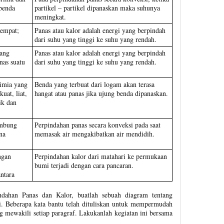
 benda
partikel – partikel dipanaskan maka suhunya
meningkat.
tempat;
Panas atau kalor adalah energi yang berpindah
dari suhu yang tinggi ke suhu yang rendah.
yang
Panas atau kalor adalah energi yang berpindah
nas suatu
dari suhu yang tinggi ke suhu yang rendah.
imia yang
Benda yang terbuat dari logam akan terasa
uat, liat,
hangat atau panas jika ujung benda dipanaskan.
ik dan
mbung
Perpindahan panas secara konveksi pada saat
na
memasak air mengakibatkan air mendidih.
ngan
Perpindahan kalor dari matahari ke permukaan
bumi terjadi dengan cara pancaran.
ntara
ndahan Panas dan Kalor, buatlah sebuah diagram tentang
. Beberapa kata bantu telah dituliskan untuk mempermudah
 mewakili setiap paragraf. Lakukanlah kegiatan ini bersama