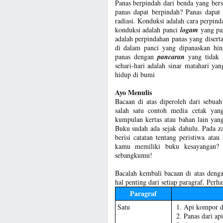
Panas berpindah dari benda yang ber
panas dapat berpindah? Panas dapat 
radiasi. Konduksi adalah cara perpind
konduksi adalah panci
logam
yang pan
adalah perpindahan panas yang diserta
di dalam panci yang dipanaskan hi
panas dengan
pancaran
yang tidak m
sehari-hari adalah sinar matahari y
hidup di bumi
Ayo Menulis
Bacaan di atas diperoleh dari sebu
salah satu contoh media cetak yan
kumpulan kertas atau bahan lain yang 
Buku sudah ada sejak dahulu. Pada z
berisi catatan tentang peristiwa ata
kamu memiliki buku kesayangan? 
sebangkumu!
Bacalah kembali bacaan di atas denga
hal penting dari setiap paragraf. Perha
Paragraf
Satu
Api kompor da
Panas dari ap