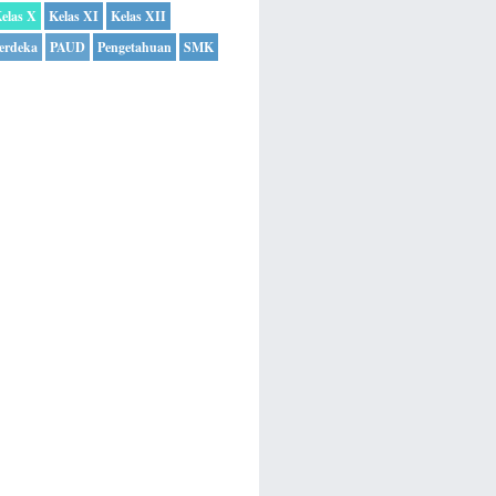
elas X
Kelas XI
Kelas XII
erdeka
PAUD
Pengetahuan
SMK