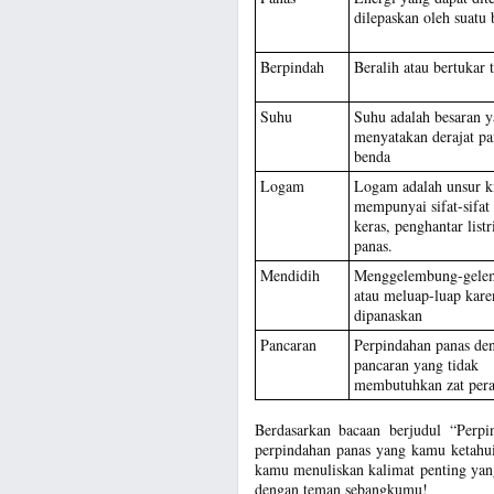
dilepaskan oleh suatu
Berpindah
Beralih atau bertukar 
Suhu
Suhu adalah besaran 
menyatakan derajat pa
benda
Logam
Logam adalah unsur k
mempunyai sifat-sifat k
keras, penghantar listr
panas.
Mendidih
Menggelembung-gele
atau meluap-luap kare
dipanaskan
Pancaran
Perpindahan panas de
pancaran yang tidak
membutuhkan zat pera
Berdasarkan bacaan berjudul “Perpi
perpindahan panas yang kamu ketahui
kamu menuliskan kalimat penting yang
dengan teman sebangkumu!