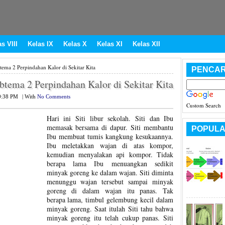
s VIII
Kelas IX
Kelas X
Kelas XI
Kelas XII
ema 2 Perpindahan Kalor di Sekitar Kita
PENCAR
tema 2 Perpindahan Kalor di Sekitar Kita
0:38 PM
|
With
No Comments
Custom Search
Hari ini Siti libur sekolah. Siti dan Ibu
memasak bersama di dapur. Siti membantu
POPULA
Ibu membuat tumis kangkung kesukaannya.
Ibu meletakkan wajan di atas kompor,
kemudian menyalakan api kompor. Tidak
berapa lama Ibu menuangkan sedikit
minyak goreng ke dalam wajan. Siti diminta
menunggu wajan tersebut sampai minyak
goreng di dalam wajan itu panas. Tak
berapa lama, timbul gelembung kecil dalam
minyak goreng. Saat itulah Siti tahu bahwa
minyak goreng itu telah cukup panas. Siti