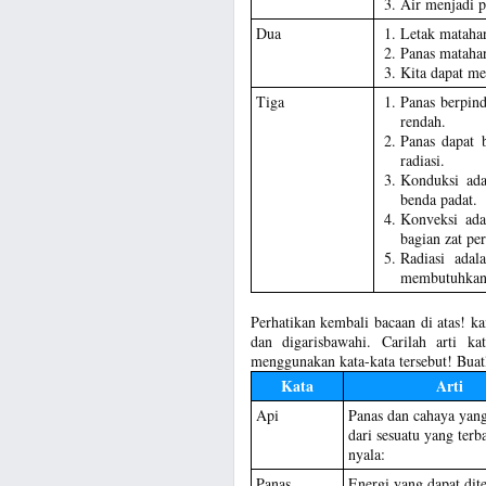
Air menjadi p
Dua
Letak matahar
Panas matahar
Kita dapat me
Tiga
Panas berpin
rendah.
Panas dapat 
radiasi.
Konduksi ada
benda padat.
Konveksi ada
bagian zat pe
Radiasi adal
membutuhkan 
Perhatikan kembali bacaan di atas! 
dan digarisbawahi. Carilah arti ka
menggunakan kata-kata tersebut! Buat
Kata
Arti
Api
Panas dan cahaya yang
dari sesuatu yang terb
nyala:
Panas
Energi yang dapat dit