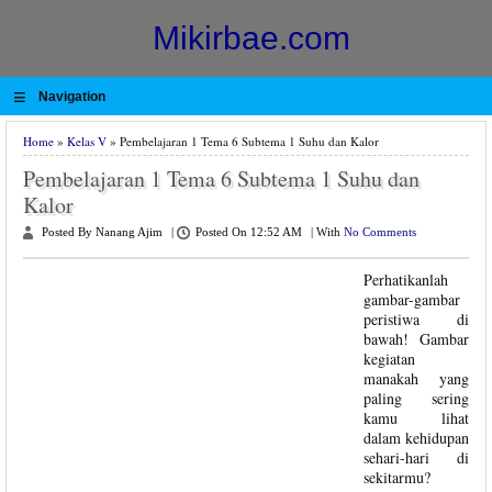
Mikirbae.com
≡
Navigation
Home
»
Kelas V
» Pembelajaran 1 Tema 6 Subtema 1 Suhu dan Kalor
Pembelajaran 1 Tema 6 Subtema 1 Suhu dan
Kalor
Posted By Nanang Ajim
|
Posted On 12:52 AM
|
With
No Comments
Perhatikanlah
gambar-gambar
peristiwa di
bawah! Gambar
kegiatan
manakah yang
paling sering
kamu lihat
dalam kehidupan
sehari-hari di
sekitarmu?