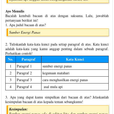
Ayo Menulis
Bacalah kembali bacaan di atas dengan saksama. Lalu, jawablah
pertanyaan berikut ini!
1. Apa judul bacaan di atas?
Sumber Energi Panas
2. Tuliskanlah kata-kata kunci pada setiap paragraf di atas. Kata kunci
adalah kata-kata yang kamu anggap penting dalam sebuah paragraf.
Perhatikan contoh!
No.
Paragraf
Kata Kunci
1
Paragraf 1
sumber energi panas
2
Paragraf 2
kegunaan matahari
3
Paragraf 3
cara menghasilkan energi panas
4
Paragraf 4
asal mula api
3. Apa yang dapat kamu simpulkan dari bacaan di atas? Jelaskanlah
kesimpulan bacaan di atas kepada teman sebangkumu!
Kesimpulan:
Sumber energi panas ada di sekitar kita dan sumber energi panas