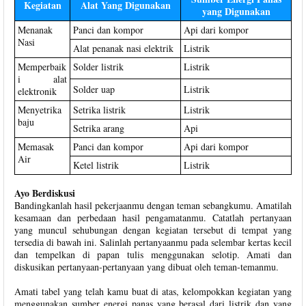
Kegiatan
Alat Yang Digunakan
yang Digunakan
Menanak
Panci dan kompor
Api dari kompor
Nasi
Alat penanak nasi elektrik
Listrik
Memperbaik
Solder listrik
Listrik
i alat
Solder uap
Listrik
elektronik
Menyetrika
Setrika listrik
Listrik
baju
Setrika arang
Api
Memasak
Panci dan kompor
Api dari kompor
Air
Ketel listrik
Listrik
Ayo Berdiskusi
Bandingkanlah hasil pekerjaanmu dengan teman sebangkumu. Amatilah
kesamaan dan perbedaan hasil pengamatanmu. Catatlah pertanyaan
yang muncul sehubungan dengan kegiatan tersebut di tempat yang
tersedia di bawah ini. Salinlah pertanyaanmu pada selembar kertas kecil
dan tempelkan di papan tulis menggunakan selotip. Amati dan
diskusikan pertanyaan-pertanyaan yang dibuat oleh teman-temanmu.
Amati tabel yang telah kamu buat di atas, kelompokkan kegiatan yang
menggunakan sumber energi panas yang berasal dari listrik dan yang