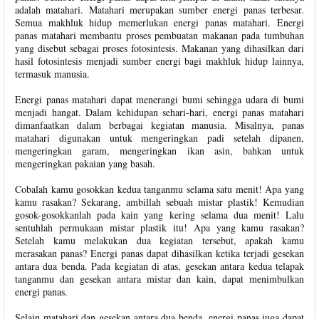
adalah matahari. Matahari merupakan sumber energi panas terbesar.
Semua makhluk hidup memerlukan energi panas matahari. Energi
panas matahari membantu proses pembuatan makanan pada tumbuhan
yang disebut sebagai proses fotosintesis. Makanan yang dihasilkan dari
hasil fotosintesis menjadi sumber energi bagi makhluk hidup lainnya,
termasuk manusia.
Energi panas matahari dapat menerangi bumi sehingga udara di bumi
menjadi hangat. Dalam kehidupan sehari-hari, energi panas matahari
dimanfaatkan dalam berbagai kegiatan manusia. Misalnya, panas
matahari digunakan untuk mengeringkan padi setelah dipanen,
mengeringkan garam, mengeringkan ikan asin, bahkan untuk
mengeringkan pakaian yang basah.
Cobalah kamu gosokkan kedua tanganmu selama satu menit! Apa yang
kamu rasakan? Sekarang, ambillah sebuah mistar plastik! Kemudian
gosok-gosokkanlah pada kain yang kering selama dua menit! Lalu
sentuhlah permukaan mistar plastik itu! Apa yang kamu rasakan?
Setelah kamu melakukan dua kegiatan tersebut, apakah kamu
merasakan panas? Energi panas dapat dihasilkan ketika terjadi gesekan
antara dua benda. Pada kegiatan di atas, gesekan antara kedua telapak
tanganmu dan gesekan antara mistar dan kain, dapat menimbulkan
energi panas.
Selain matahari dan gesekan antara dua benda, energi panas juga dapat