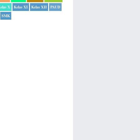
elas X
Kelas XI
Kelas XII
PAUD
SMK