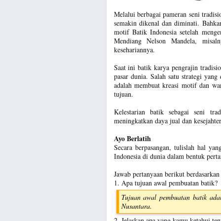
Melalui berbagai pameran seni tradisi
semakin dikenal dan diminati. Bahk
motif Batik Indonesia setelah menge
Mendiang Nelson Mandela, misaln
kesehariannya.
Saat ini batik karya pengrajin tradi
pasar dunia. Salah satu strategi yan
adalah membuat kreasi motif dan war
tujuan.
Kelestarian batik sebagai seni tra
meningkatkan daya jual dan kesejahte
Ayo Berlatih
Secara berpasangan, tulislah hal yan
Indonesia di dunia dalam bentuk pert
Jawab pertanyaan berikut berdasarkan 
1. Apa tujuan awal pembuatan batik?
Tujuan awal pembuatan batik adal
Nusantara.
2. Jelaskan apa yang kamu ketahui ten