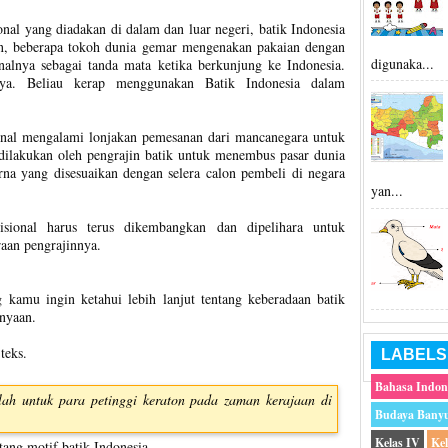
onal yang diadakan di dalam dan luar negeri, batik Indonesia
an, beberapa tokoh dunia gemar mengenakan pakaian dengan
digunaka...
nalnya sebagai tanda mata ketika berkunjung ke Indonesia.
ya. Beliau kerap menggunakan Batik Indonesia dalam
sional mengalami lonjakan pemesanan dari mancanegara untuk
g dilakukan oleh pengrajin batik untuk menembus pasar dunia
na yang disesuaikan dengan selera calon pembeli di negara
yan...
disional harus terus dikembangkan dan dipelihara untuk
raan pengrajinnya.
g kamu ingin ketahui lebih lanjut tentang keberadaan batik
anyaan.
teks.
LABELS
Bahasa Indon
ah untuk para petinggi keraton pada zaman kerajaan di
Budaya Bany
Kelas IV
Ke
tang motif batik Indonesia.