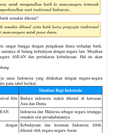
esia untuk mengenalkan batik ke mancanegara termasuk
perkenalkan senit tradisional Indonesia..
batik semakin dikenal?
k semakin dikenal yaitu batik karya pengrajin tradisional
i mancanegara untuk pasar dunia.
ita sangat bangga dengan pengakuan dunia terhadap batik.
 samanya di bidang kebudayan dengan negara lain. Misalkan
-negara ASEAN dan pertukaran kebudayaan. Hal ini akan
mbang.
rja sama Indonesia yang dilakukan dengan negara-negara
s pada tabel berikut.
Manfaat Bagi Indonesia
tival film
Budaya indonesia makin dikenal di kawasan
Asia dan Dunia
ASEAN
Indonesia dan Malaysia sebagai negara tetangga
semakin erat persahabatannya
n dengan
Kebudayaan dan kesenian Indonesia lebih
dikenal oleh negara-negara Asean