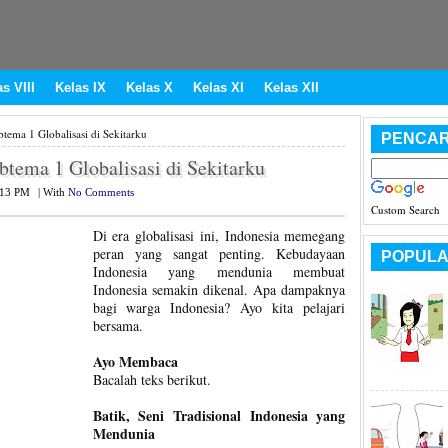
s VIII
Kelas IX
Kelas X
Kelas XI
Kelas XII
ema 1 Globalisasi di Sekitarku
PENCAR
tema 1 Globalisasi di Sekitarku
:13 PM
|
With
No Comments
Custom Search
Di era globalisasi ini, Indonesia memegang
peran yang sangat penting. Kebudayaan
POPULA
Indonesia yang mendunia membuat
Indonesia semakin dikenal. Apa dampaknya
bagi warga Indonesia? Ayo kita pelajari
bersama.
Ayo Membaca
Bacalah teks berikut.
Batik, Seni Tradisional Indonesia yang
Mendunia