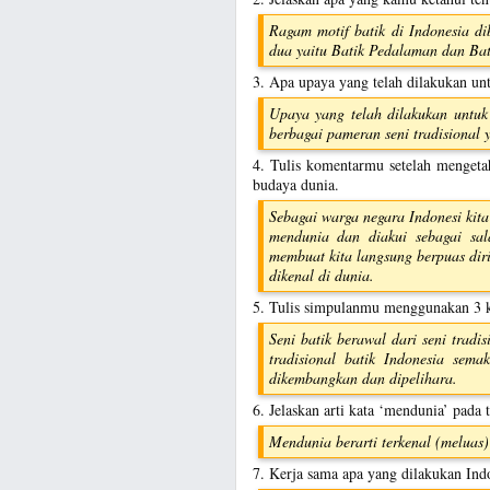
Ragam motif batik di Indonesia d
dua yaitu Batik Pedalaman dan Bati
3. Apa upaya yang telah dilakukan unt
Upaya yang telah dilakukan untuk
berbagai pameran seni tradisional 
4. Tulis komentarmu setelah mengetah
budaya dunia.
Sebagai warga negara Indonesi kita
mendunia dan diakui sebagai sal
membuat kita langsung berpuas diri
dikenal di dunia.
5. Tulis simpulanmu menggunakan 3 ka
Seni batik berawal dari seni tradi
tradisional batik Indonesia sema
dikembangkan dan dipelihara.
6. Jelaskan arti kata ‘mendunia’ pada t
Mendunia berarti terkenal (meluas)
7. Kerja sama apa yang dilakukan Ind