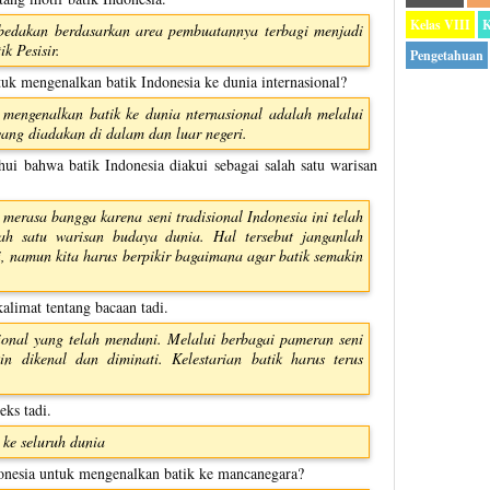
Kelas VIII
K
ibedakan berdasarkan area pembuatannya terbagi menjadi
k Pesisir.
Pengetahuan
uk mengenalkan batik Indonesia ke dunia internasional?
 mengenalkan batik ke dunia nternasional adalah melalui
yang diadakan di dalam dan luar negeri.
ui bahwa batik Indonesia diakui sebagai salah satu warisan
 merasa bangga karena seni tradisional Indonesia ini telah
ah satu warisan budaya dunia. Hal tersebut janganlah
, namun kita harus berpikir bagaimana agar batik semakin
limat tentang bacaan tadi.
sional yang telah menduni. Melalui berbagai pameran seni
kin dikenal dan diminati. Kelestarian batik harus terus
eks tadi.
 ke seluruh dunia
onesia untuk mengenalkan batik ke mancanegara?