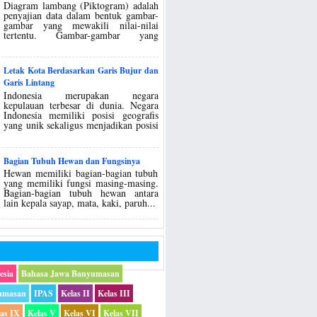
Diagram lambang (Piktogram) adalah
penyajian data dalam bentuk gambar-
gambar yang mewakili nilai-nilai
tertentu. Gambar-gambar yang
Letak Kota Berdasarkan Garis Bujur dan
Garis Lintang
Indonesia merupakan negara
kepulauan terbesar di dunia. Negara
Indonesia memiliki posisi geografis
yang unik sekaligus menjadikan posisi
Bagian Tubuh Hewan dan Fungsinya
Hewan memiliki bagian-bagian tubuh
yang memiliki fungsi masing-masing.
Bagian-bagian tubuh hewan antara
lain kepala sayap, mata, kaki, paruh...
esia
Bahasa Jawa Banyumasan
umasan
IPAS
Kelas II
Kelas III
las IX
Kelas V
Kelas VI
Kelas VII