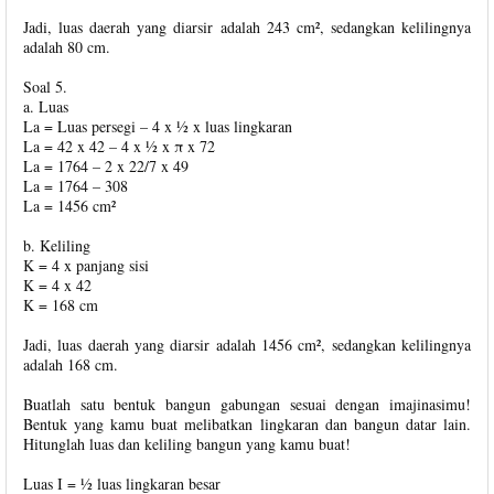
Jadi, luas daerah yang diarsir adalah 243 cm², sedangkan kelilingnya
adalah 80 cm.
Soal 5.
a. Luas
La = Luas persegi – 4 x ½ x luas lingkaran
La = 42 x 42 – 4 x ½ x π x 72
La = 1764 – 2 x 22/7 x 49
La = 1764 – 308
La = 1456 cm²
b. Keliling
K = 4 x panjang sisi
K = 4 x 42
K = 168 cm
Jadi, luas daerah yang diarsir adalah 1456 cm², sedangkan kelilingnya
adalah 168 cm.
Buatlah satu bentuk bangun gabungan sesuai dengan imajinasimu!
Bentuk yang kamu buat melibatkan lingkaran dan bangun datar lain.
Hitunglah luas dan keliling bangun yang kamu buat!
Luas I = ½ luas lingkaran besar