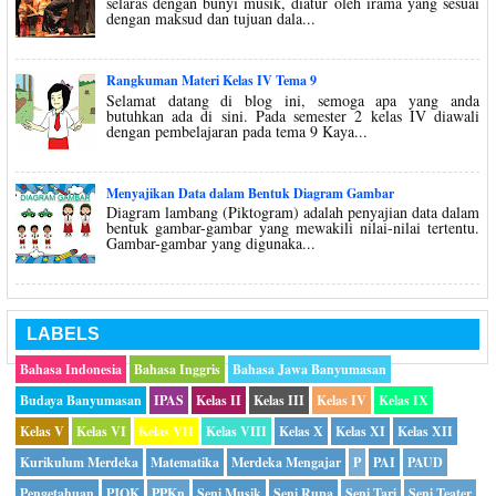
selaras dengan bunyi musik, diatur oleh irama yang sesuai
dengan maksud dan tujuan dala...
Rangkuman Materi Kelas IV Tema 9
Selamat datang di blog ini, semoga apa yang anda
butuhkan ada di sini. Pada semester 2 kelas IV diawali
dengan pembelajaran pada tema 9 Kaya...
Menyajikan Data dalam Bentuk Diagram Gambar
Diagram lambang (Piktogram) adalah penyajian data dalam
bentuk gambar-gambar yang mewakili nilai-nilai tertentu.
Gambar-gambar yang digunaka...
LABELS
Bahasa Indonesia
Bahasa Inggris
Bahasa Jawa Banyumasan
Budaya Banyumasan
IPAS
Kelas II
Kelas III
Kelas IV
Kelas IX
Kelas V
Kelas VI
Kelas VII
Kelas VIII
Kelas X
Kelas XI
Kelas XII
Kurikulum Merdeka
Matematika
Merdeka Mengajar
P
PAI
PAUD
Pengetahuan
PJOK
PPKn
Seni Musik
Seni Rupa
Seni Tari
Seni Teater