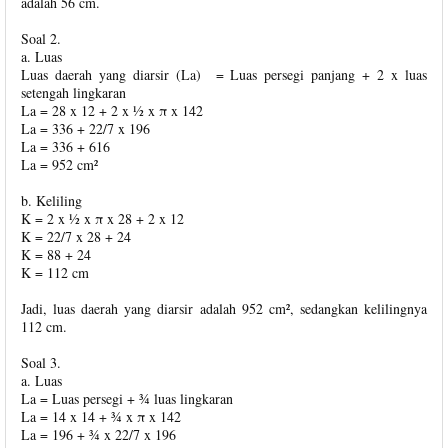
adalah 56 cm.
Soal 2.
a. Luas
Luas daerah yang diarsir (La) = Luas persegi panjang + 2 x luas
setengah lingkaran
La = 28 x 12 + 2 x ½ x π x 142
La = 336 + 22/7 x 196
La = 336 + 616
La = 952 cm²
b. Keliling
K = 2 x ½ x π x 28 + 2 x 12
K = 22/7 x 28 + 24
K = 88 + 24
K = 112 cm
Jadi, luas daerah yang diarsir adalah 952 cm², sedangkan kelilingnya
112 cm.
Soal 3.
a. Luas
La = Luas persegi + ¾ luas lingkaran
La = 14 x 14 + ¾ x π x 142
La = 196 + ¾ x 22/7 x 196