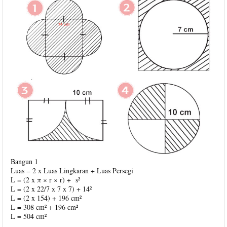
Bangun 1
Luas = 2 x Luas Lingkaran + Luas Persegi
L = (2 x π × r × r) + s²
L = (2 x 22/7 x 7 x 7) + 14²
L = (2 x 154) + 196 cm²
L = 308 cm² + 196 cm²
L = 504 cm²