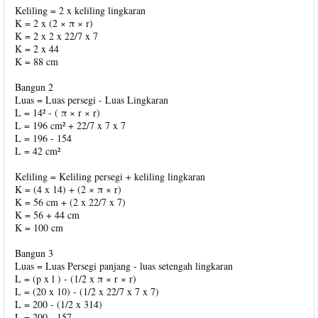
Keliling = 2 x keliling lingkaran
K = 2 x (2 × π × r)
K = 2 x 2 x 22/7 x 7
K = 2 x 44
K = 88 cm
Bangun 2
Luas = Luas persegi - Luas Lingkaran
L = 14² - ( π × r × r)
L = 196 cm² + 22/7 x 7 x 7
L = 196 - 154
L = 42 cm²
Keliling = Keliling persegi + keliling lingkaran
K = (4 x 14) + (2 × π × r)
K = 56 cm + (2 x 22/7 x 7)
K = 56 + 44 cm
K = 100 cm
Bangun 3
Luas = Luas Persegi panjang - luas setengah lingkaran
L = (p x l ) - (1/2 x π × r × r)
L = (20 x 10) - (1/2 x 22/7 x 7 x 7)
L = 200 - (1/2 x 314)
L = 200 - 157