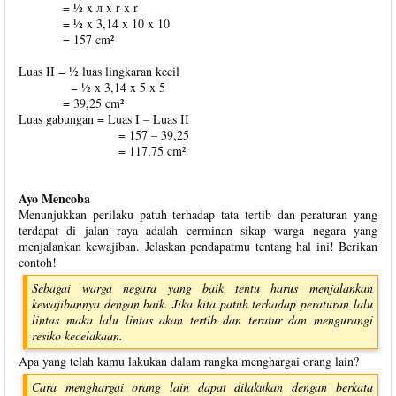
= ½ x л x r x r
= ½ x 3,14 x 10 x 10
= 157 cm²
Luas II = ½ luas lingkaran kecil
= ½ x 3,14 x 5 x 5
= 39,25 cm²
Luas gabungan = Luas I – Luas II
= 157 – 39,25
= 117,75 cm²
Ayo Mencoba
Menunjukkan perilaku patuh terhadap tata tertib dan peraturan yang
terdapat di jalan raya adalah cerminan sikap warga negara yang
menjalankan kewajiban. Jelaskan pendapatmu tentang hal ini! Berikan
contoh!
Sebagai warga negara yang baik tentu harus menjalankan
kewajibannya dengan baik. Jika kita patuh terhadap peraturan lalu
lintas maka lalu lintas akan tertib dan teratur dan mengurangi
resiko kecelakaan.
Apa yang telah kamu lakukan dalam rangka menghargai orang lain?
Cara menghargai orang lain dapat dilakukan dengan berkata