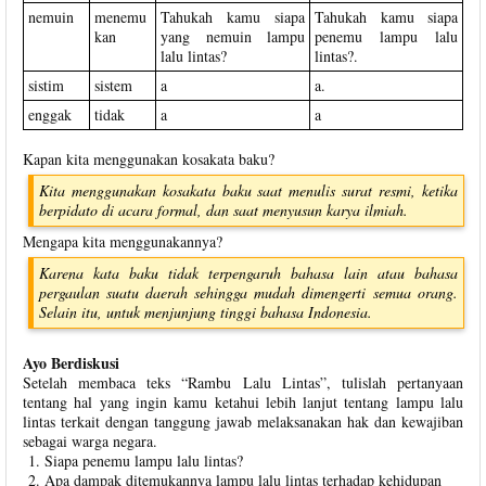
nemuin
menemu
Tahukah kamu siapa
Tahukah kamu siapa
kan
yang nemuin lampu
penemu lampu lalu
lalu lintas?
lintas?.
sistim
sistem
a
a.
enggak
tidak
a
a
Kapan kita menggunakan kosakata baku?
Kita menggunakan kosakata baku saat menulis surat resmi, ketika
berpidato di acara formal, dan saat menyusun karya ilmiah.
Mengapa kita menggunakannya?
Karena kata baku tidak terpengaruh bahasa lain atau bahasa
pergaulan suatu daerah sehingga mudah dimengerti semua orang.
Selain itu, untuk menjunjung tinggi bahasa Indonesia.
Ayo Berdiskusi
Setelah membaca teks “Rambu Lalu Lintas”, tulislah pertanyaan
tentang hal yang ingin kamu ketahui lebih lanjut tentang lampu lalu
lintas terkait dengan tanggung jawab melaksanakan hak dan kewajiban
sebagai warga negara.
Siapa penemu lampu lalu lintas?
Apa dampak ditemukannya lampu lalu lintas terhadap kehidupan