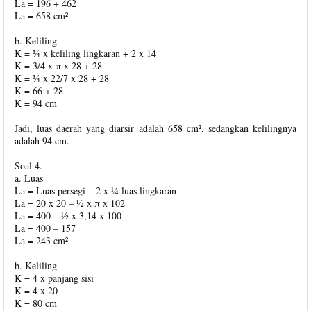
La = 196 + 462
La = 658 cm²
b. Keliling
K = ¾ x keliling lingkaran + 2 x 14
K = 3/4 x π x 28 + 28
K = ¾ x 22/7 x 28 + 28
K = 66 + 28
K = 94 cm
Jadi, luas daerah yang diarsir adalah 658 cm², sedangkan kelilingnya
adalah 94 cm.
Soal 4.
a. Luas
La = Luas persegi – 2 x ¼ luas lingkaran
La = 20 x 20 – ½ x π x 102
La = 400 – ½ x 3,14 x 100
La = 400 – 157
La = 243 cm²
b. Keliling
K = 4 x panjang sisi
K = 4 x 20
K = 80 cm