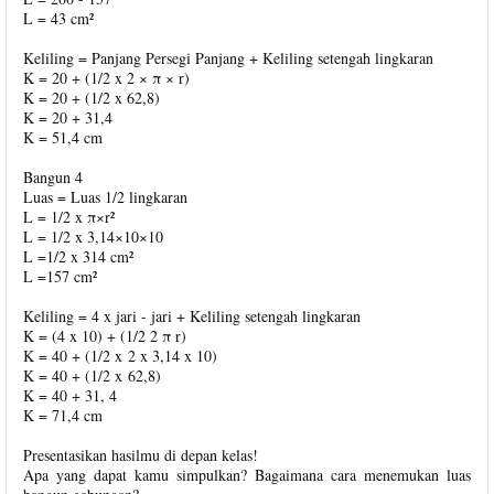
L = 43 cm²
Keliling = Panjang Persegi Panjang + Keliling setengah lingkaran
K = 20 + (1/2 x 2 × π × r)
K = 20 + (1/2 x 62,8)
K = 20 + 31,4
K = 51,4 cm
Bangun 4
Luas = Luas 1/2 lingkaran
L = 1/2 x π×r²
L = 1/2 x 3,14×10×10
L =1/2 x 314 cm²
L =157 cm²
Keliling = 4 x jari - jari + Keliling setengah lingkaran
K = (4 x 10) + (1/2 2 π r)
K = 40 + (1/2 x 2 x 3,14 x 10)
K = 40 + (1/2 x 62,8)
K = 40 + 31, 4
K = 71,4 cm
Presentasikan hasilmu di depan kelas!
Apa yang dapat kamu simpulkan? Bagaimana cara menemukan luas