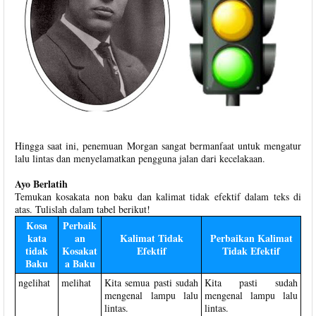
Hingga saat ini, penemuan Morgan sangat bermanfaat untuk mengatur
lalu lintas dan menyelamatkan pengguna jalan dari kecelakaan.
Ayo Berlatih
Temukan kosakata non baku dan kalimat tidak efektif dalam teks di
atas. Tulislah dalam tabel berikut!
Kosa
Perbaik
kata
an
Kalimat Tidak
Perbaikan Kalimat
tidak
Kosakat
Efektif
Tidak Efektif
Baku
a Baku
ngelihat
melihat
Kita semua pasti sudah
Kita pasti sudah
mengenal lampu lalu
mengenal lampu lalu
lintas.
lintas.