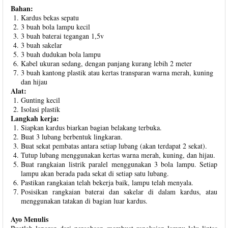
Bahan:
Kardus bekas sepatu
3 buah bola lampu kecil
3 buah baterai tegangan 1,5v
3 buah sakelar
3 buah dudukan bola lampu
Kabel ukuran sedang, dengan panjang kurang lebih 2 meter
3 buah kantong plastik atau kertas transparan warna merah, kuning
dan hijau
Alat:
Gunting kecil
Isolasi plastik
Langkah kerja:
Siapkan kardus biarkan bagian belakang terbuka.
Buat 3 lubang berbentuk lingkaran.
Buat sekat pembatas antara setiap lubang (akan terdapat 2 sekat).
Tutup lubang menggunakan kertas warna merah, kuning, dan hijau.
Buat rangkaian listrik paralel menggunakan 3 bola lampu. Setiap
lampu akan berada pada sekat di setiap satu lubang.
Pastikan rangkaian telah bekerja baik, lampu telah menyala.
Posisikan rangkaian baterai dan sakelar di dalam kardus, atau
menggunakan tatakan di bagian luar kardus.
Ayo Menulis