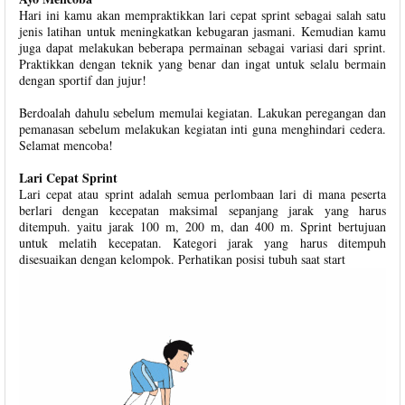
Hari ini kamu akan mempraktikkan lari cepat sprint sebagai salah satu
jenis latihan untuk meningkatkan kebugaran jasmani. Kemudian kamu
juga dapat melakukan beberapa permainan sebagai variasi dari sprint.
Praktikkan dengan teknik yang benar dan ingat untuk selalu bermain
dengan sportif dan jujur!
Berdoalah dahulu sebelum memulai kegiatan. Lakukan peregangan dan
pemanasan sebelum melakukan kegiatan inti guna menghindari cedera.
Selamat mencoba!
Lari Cepat Sprint
Lari cepat atau sprint adalah semua perlombaan lari di mana peserta
berlari dengan kecepatan maksimal sepanjang jarak yang harus
ditempuh. yaitu jarak 100 m, 200 m, dan 400 m. Sprint bertujuan
untuk melatih kecepatan. Kategori jarak yang harus ditempuh
disesuaikan dengan kelompok. Perhatikan posisi tubuh saat start