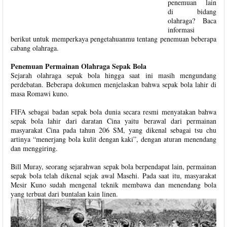
penemuan lain
di bidang
olahraga? Baca
informasi
berikut untuk memperkaya pengetahuanmu tentang penemuan beberapa
cabang olahraga.
Penemuan Permainan Olahraga Sepak Bola
Sejarah olahraga sepak bola hingga saat ini masih mengundang
perdebatan. Beberapa dokumen menjelaskan bahwa sepak bola lahir di
masa Romawi kuno.
FIFA sebagai badan sepak bola dunia secara resmi menyatakan bahwa
sepak bola lahir dari daratan Cina yaitu berawal dari permainan
masyarakat Cina pada tahun 206 SM, yang dikenal sebagai tsu chu
artinya “menerjang bola kulit dengan kaki”, dengan aturan menendang
dan menggiring.
Bill Muray, seorang sejarahwan sepak bola berpendapat lain, permainan
sepak bola telah dikenal sejak awal Masehi. Pada saat itu, masyarakat
Mesir Kuno sudah mengenal teknik membawa dan menendang bola
yang terbuat dari buntalan kain linen.