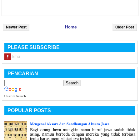
Home
Newer Post
Older Post
PLEASE SUBSCRIBE
PENCARIAN
Custom Search
POPULAR POSTS
Mengenal Aksara dan Sandhangan Aksara Jawa
Bagi orang Jawa mungkin nama huruf jawa sudah tidak
asing, namun berbeda dengan mereka yang tidak terbiasa
tentu harus mempelajarinya terleb...