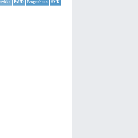
erdeka
PAUD
Pengetahuan
SMK