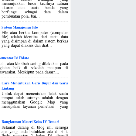
menunjukkan besar kecilnya satuan
ukuran atau suatu benda yang
berfungsi sebagai data dalam
pembuatan pola, bai...
Sistem Manajemen File
File atau berkas komputer (computer
file) adalah identitas dari suatu data
yang disimpan di dalam sistem berkas
yang dapat diakses dan diat...
mentar Isi Pidato
ah, atau khotbah sering dilakukan pada
egiatan baik di sekolah maupun di
asyarakat. Meskipun pada dasarn...
Cara Menentukan Garis Bujur dan Garis
Lintang
Untuk dapat menentukan letak suatu
tempat salah satunya adalah dengan
menggunakan Google Map yang
merupakan layanan pemetaan yang
Rangkuman Materi Kelas IV Tema 6
Selamat datang di blog ini, semoga
apa yang anda butuhkan ada di sini.
Pada semester 2 kelas IV diawali