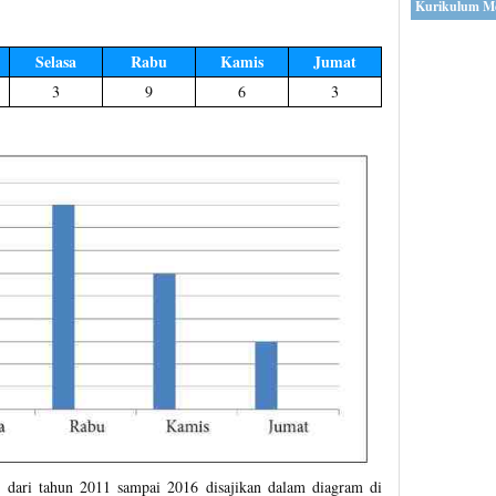
Kurikulum M
Selasa
Rabu
Kamis
Jumat
3
9
6
3
dari tahun 2011 sampai 2016 disajikan dalam diagram di