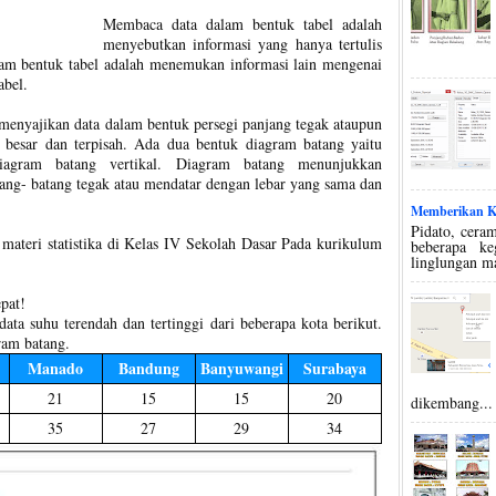
Membaca data dalam bentuk tabel adalah
menyebutkan informasi yang hanya tertulis
alam bentuk tabel adalah menemukan informasi lain mengenai
abel.
menyajikan data dalam bentuk persegi panjang tegak ataupun
 besar dan terpisah. Ada dua bentuk diagram batang yaitu
iagram batang vertikal. Diagram batang menunjukkan
tang- batang tegak atau mendatar dengan lebar yang sama dan
Memberikan Ko
Pidato, ceram
n materi statistika di Kelas IV Sekolah Dasar Pada kurikulum
beberapa k
linglungan m
pat!
ata suhu terendah dan tertinggi dari beberapa kota berikut.
ram batang.
Manado
Bandung
Banyuwangi
Surabaya
21
15
15
20
dikembang...
35
27
29
34