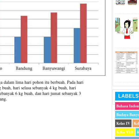
 dalam lima hari pohon itu berbuah. Pada hari
 buah, hari selasa sebanyak 4 kg buah, hari
sebanyak 6 kg buah, dan hari jumat sebanyak 3
LABELS
ang.
Bahasa Indon
Budaya Bany
Kelas IV
Ke
Kelas VIII
K