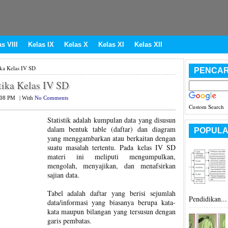
s VIII
Kelas IX
Kelas X
Kelas XI
Kelas XII
ika Kelas IV SD
PENCAR
stika Kelas IV SD
:08 PM
|
With
No Comments
Custom Search
Statistik adalah kumpulan data yang disusun
dalam bentuk table (daftar) dan diagram
POPULA
yang menggambarkan atau berkaitan dengan
suatu masalah tertentu. Pada kelas IV SD
materi ini meliputi mengumpulkan,
mengolah, menyajikan, dan menafsirkan
sajian data.
Tabel adalah daftar yang berisi sejumlah
Pendidikan...
data/informasi yang biasanya berupa kata-
kata maupun bilangan yang tersusun dengan
garis pembatas.