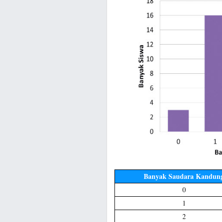
Banyak Saudara Kandun
0
1
2