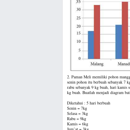
2. Paman Meli memiliki pohon mangga
senin pohon itu berbuah sebanyak 7 kg
rabu sebanyak 9 kg buah, hari kamis 
kg buah. Buatlah menjadi diagram bat
Diketahui : 5 hari berbuah
Senin = 7kg
Selasa = 3kg
Rabu = 9kg
Kamis = 6kg
Jum’at = 3kg