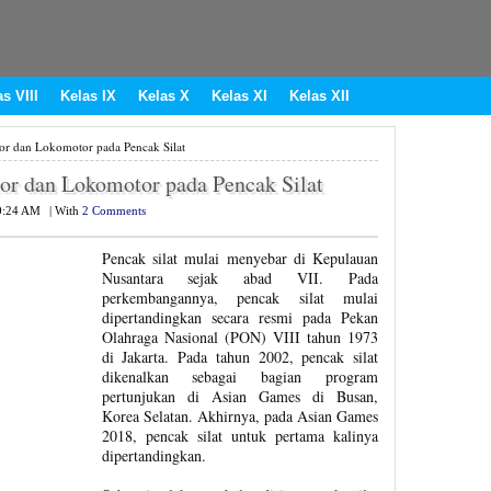
s VIII
Kelas IX
Kelas X
Kelas XI
Kelas XII
or dan Lokomotor pada Pencak Silat
or dan Lokomotor pada Pencak Silat
0:24 AM
|
With
2 Comments
Pencak silat mulai menyebar di Kepulauan
Nusantara sejak abad VII. Pada
perkembangannya, pencak silat mulai
dipertandingkan secara resmi pada Pekan
Olahraga Nasional (PON) VIII tahun 1973
di Jakarta. Pada tahun 2002, pencak silat
dikenalkan sebagai bagian program
pertunjukan di Asian Games di Busan,
Korea Selatan. Akhirnya, pada Asian Games
2018, pencak silat untuk pertama kalinya
dipertandingkan.