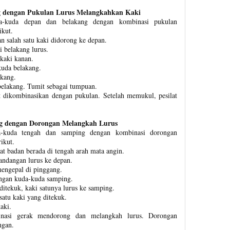
 dengan Pukulan Lurus Melangkahkan Kaki
da-kuda depan dan belakang dengan kombinasi pukulan
ikut.
n salah satu kaki didorong ke depan.
i belakang lurus.
 kaki kanan.
kuda belakang.
akang.
belakang. Tumit sebagai tumpuan.
at dikombinasikan dengan pukulan. Setelah memukul, pesilat
g dengan Dorongan Melangkah Lurus
a-kuda tengah dan samping dengan kombinasi dorongan
ikut.
erat badan berada di tengah arah mata angin.
andangan lurus ke depan.
mengepal di pinggang.
engan kuda-kuda samping.
ditekuk, kaki satunya lurus ke samping.
satu kaki yang ditekuk.
aki.
inasi gerak mendorong dan melangkah lurus. Dorongan
ngan.