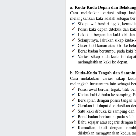
a. Kuda-Kuda Depan dan Belakang
Cara melakukan variasi sikap ku
melangkahkan kaki adalah sebagai ber
Sikap awal berdiri tegak, kemudia
Posisi kaki depan ditekuk dan kak
Lakukan bergantian kaki kiri dan
Selanjutnya, lakukan sikap kuda-
Geser kaki kanan atau kiri ke bel
Berat badan bertumpu pada kaki 
Variasi sikap kuda-kuda ini dap
melangkahkan kaki ke depan.
b. Kuda-Kuda Tengah dan Sampin
Cara melakukan variasi sikap kud
melangkah lurusantara lain sebagai ber
Posisi awal berdiri tegak, titik b
Kedua kaki dibuka ke samping. P
Bersiaplah dengan posisi tangan 
Gerakan ini dapat divariasikan d
Satu kaki dibuka ke samping dan 
Berat badan bertumpu pada salah 
Bahu sejajar atau segaris dengan k
Kemudian, ikuti dengan komb
dilakukan menggunakan kedua ta