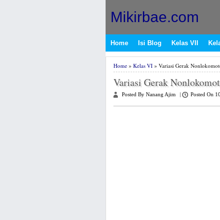
Mikirbae.com
Home
Isi Blog
Kelas VII
Kela
Home
»
Kelas VI
» Variasi Gerak Nonlokomot
Variasi Gerak Nonlokomot
Posted By Nanang Ajim
|
Posted On 1