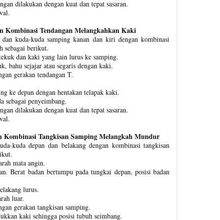
ngan dilakukan dengan kuat dan tepat sasaran.
wal.
an Kombinasi Tendangan Melangkahkan Kaki
g dan kuda-kuda samping kanan dan kiri dengan kombinasi
 sebagai berikut.
tekuk dan kaki yang lain lurus ke samping.
k, bahu sejajar atau segaris dengan kaki.
engan gerakan tendangan T.
ing ke depan dengan hentakan telapak kaki.
da sebagai penyeimbang.
ngan dilakukan dengan kuat dan tepat sasaran.
wal.
an Kombinasi Tangkisan Samping Melangkah Mundur
kuda-kuda depan dan belakang dengan kombinasi tangkisan
ikut.
 arah mata angin.
pan. Berat badan bertumpu pada tungkai depan, posisi badan
elakang lurus.
rah luar.
engan gerakan tangkisan samping.
kkan kaki sehingga posisi tubuh seimbang.