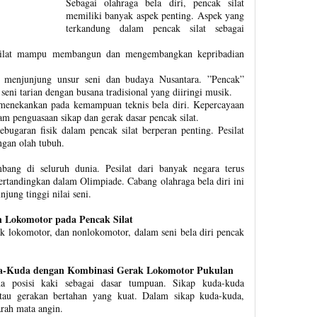
Sebagai olahraga bela diri, pencak silat
memiliki banyak aspek penting. Aspek yang
terkandung dalam pencak silat sebagai
k silat mampu membangun dan mengembangkan kepribadian
t menjunjung unsur seni dan budaya Nusantara. ”Pencak”
i tarian dengan busana tradisional yang diiringi musik.
k menekankan pada kemampuan teknis bela diri. Kepercayaan
am penguasaan sikap dan gerak dasar pencak silat.
bugaran fisik dalam pencak silat berperan penting. Pesilat
ngan olah tubuh.
mbang di seluruh dunia. Pesilat dari banyak negara terus
rtandingkan dalam Olimpiade. Cabang olahraga bela diri ini
ung tinggi nilai seni.
n Lokomotor pada Pencak Silat
ak lokomotor, dan nonlokomotor, dalam seni bela diri pencak
a-Kuda dengan Kombinasi Gerak Lokomotor Pukulan
 posisi kaki sebagai dasar tumpuan. Sikap kuda-kuda
tau gerakan bertahan yang kuat. Dalam sikap kuda-kuda,
arah mata angin.