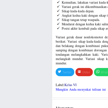
Kemudian, lakukan variasi kuda-
Variasi gerak ini dikombinasika
Sikap kuda-kuda depan.
Angkat kedua kaki dengan sikap t
Sikap tangan tetap waspada.
Mendarat dengan kedua kaki sali
Posisi akhir kembali pada sikap a
Variasi gerak dasar nonlokomotor de
berikut. Variasi sikap kuda-kuda den
dan belakang dengan kombinasi pukul
samping dengan kombinasi dorongan m
tendangan melangkahkan kaki. Vari
melangkah mundur. Variasi sikap 
mundur.
Twitter
GMail
What
Label:
Kelas VI
Mungkin Anda menyukai tulisan ini
2 komentar: