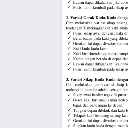
Lawan dapat dikalahkan jika doro
Posisi akhir kembali pada sikap a
2. Variasi Gerak Kuda-Kuda deng
Cara melakukan variasi sikap pasan
tendangan T melangkahkan kaki adalah
Posisi sikap awal dengan1 kaki di
Berat badan pada kaki yang diteku
Gerakan ini dapat divariasikan d
Kaki kuda-kuda kanan.
Kaki kiri ditendangkan dari samp
Kedua tangan berada di depan da
Lawan dapat dikalahkan jika doro
Posisi akhir kembali pada sikap a
3. Variasi Sikap Kuda-Kuda deng
Cara melakukan gerakvariasi sikap 
melangkah mundur adalah sebagai ber
Sikap awal berdiri tegak di pusat
Geser kaki kiri atau kanan kede
tegak dan pandangan ke depan.
Tungkai depan ditekuk dan kaki b
Telapak kaki belakang serong ke a
Gerakan ini dapat divariasikan d
Siapkan kuda-kuda dengan meneku