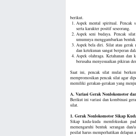
berikut.
Aspek mental spiritual. Penca
serta karakter positif seseorang.
Aspek seni budaya. Pencak sila
umumnya menggambarkan bentuk sen
Aspek bela diri. Silat atau gera
dan ketekunan sangat berperan dal
Aspek olahraga. Ketahanan dan ke
berusaha menyesuaikan pikiran de
Saat ini, pencak silat mulai berke
mempromosikan pencak silat agar dipe
memiliki gerakan-gerakan yang menjunj
A. Variasi Gerak Nonlokomotor da
Berikut ini variasi dan kombinasi ger
silat.
1. Gerak Nonlokomotor Sikap Kud
Sikap kuda-kuda memfokuskan pada
memengaruhi bentuk serangan dan/a
pesilat harus memperhatikan delapan 