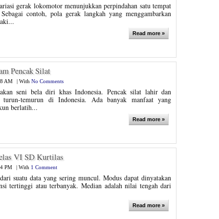
variasi gerak lokomotor menunjukkan perpindahan satu tempat
. Sebagai contoh, pola gerak langkah yang menggambarkan
ki...
Read more »
am Pencak Silat
38 AM
|
With
No Comments
akan seni bela diri khas Indonesia. Pencak silat lahir dan
a turun-temurun di Indonesia. Ada banyak manfaat yang
un berlatih...
Read more »
Kelas VI SD Kurtilas
24 PM
|
With
1 Comment
 dari suatu data yang sering muncul. Modus dapat dinyatakan
nsi tertinggi atau terbanyak. Median adalah nilai tengah dari
Read more »