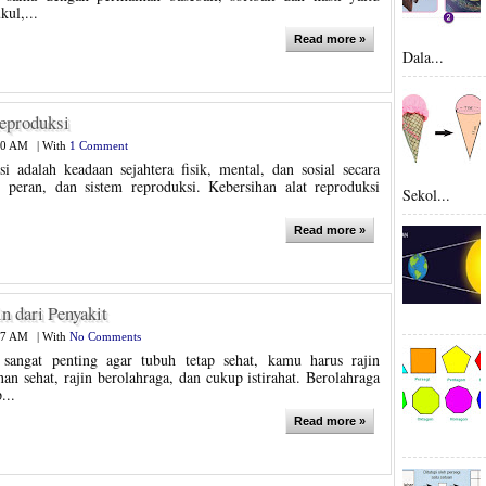
kul,...
Read more »
Dala...
eproduksi
20 AM
|
With
1 Comment
i adalah keadaan sejahtera fisik, mental, dan sosial secara
i, peran, dan sistem reproduksi. Kebersihan alat reproduksi
Sekol...
Read more »
n dari Penyakit
27 AM
|
With
No Comments
 sangat penting agar tubuh tetap sehat, kamu harus rajin
 sehat, rajin berolahraga, dan cukup istirahat. Berolahraga
...
Read more »