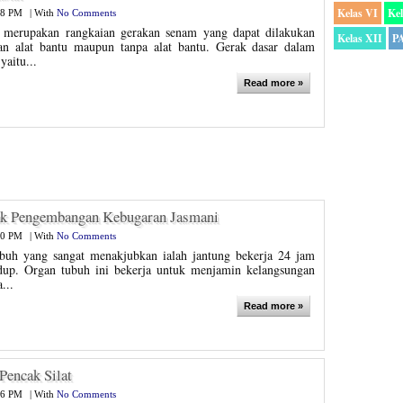
Kelas VI
Kel
28 PM
|
With
No Comments
 merupakan rangkaian gerakan senam yang dapat dilakukan
Kelas XII
P
n alat bantu maupun tanpa alat bantu. Gerak dasar dalam
yaitu...
Read more »
tuk Pengembangan Kebugaran Jasmani
00 PM
|
With
No Comments
ubuh yang sangat menakjubkan ialah jantung bekerja 24 jam
idup. Organ tubuh ini bekerja untuk menjamin kelangsungan
...
Read more »
Pencak Silat
26 PM
|
With
No Comments