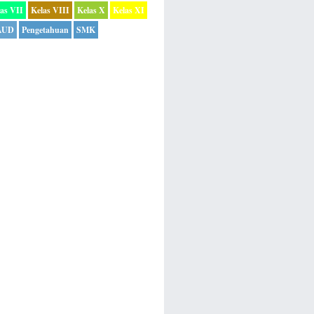
as VII
Kelas VIII
Kelas X
Kelas XI
AUD
Pengetahuan
SMK