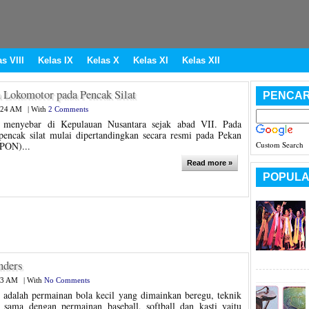
s VIII
Kelas IX
Kelas X
Kelas XI
Kelas XII
 Lokomotor pada Pencak Silat
PENCAR
:24 AM
|
With
2 Comments
i menyebar di Kepulauan Nusantara sejak abad VII. Pada
encak silat mulai dipertandingkan secara resmi pada Pekan
(PON)...
Custom Search
Read more »
POPULA
nders
23 AM
|
With
No Comments
 adalah permainan bola kecil yang dimainkan beregu, teknik
sama dengan permainan baseball, softball dan kasti yaitu