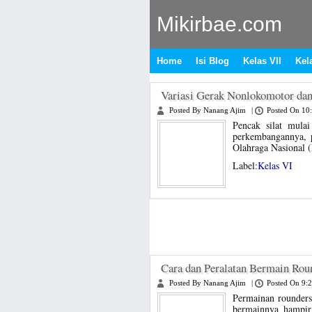
Mikirbae.com
Home
Isi Blog
Kelas VII
Kela
Variasi Gerak Nonlokomotor dan
Posted By Nanang Ajim
|
Posted On 10
Pencak silat mula
perkembangannya, p
Olahraga Nasional 
Label:
Kelas VI
Cara dan Peralatan Bermain Rou
Posted By Nanang Ajim
|
Posted On 9:
Permainan rounders
bermainnya hampir 