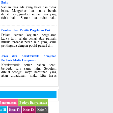
Baku
Satuan luas ada yang baku dan tidak
baku. Mengukur luas suatu benda
dapat menggunakan satuan luas yang
tidak baku. Satuan luas tidak baku
Pembentukan Panitia Pergelaran Tari
Dalam sebuah kegiatan pergelaran
karya tari, selain penari dan pemain
musik terdapat peran lain yang sama
pentingnya dengan posisi penari d...
Jenis dan Karakteristik Kerajinan
Berbasis Media Campuran
Karaktersitik setiap bahan tentu
berbeda satu sama lain. Sebelum
dibuat sebagai karya kerajinan yang
akan dipadukan, maka kita harus
 Banyumasan
Budaya Banyumasan
s III
Kelas IV
Kelas IX
Kelas V