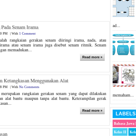
ad...
 Pada Senam Irama
00 PM
|
With
1 Comment
alah rangkaian gerakan senam diiringi irama, nada, atau
rirama atau senam irama juga disebut senam ritmik. Senam
ngan memadukan...
Read more »
m Ketangkasan Menggunakan Alat
08 PM
|
With
No Comments
 merupakan rangkaian gerakan senam yang dapat dilakukan
memaham...
n alat bantu maupun tanpa alat bantu. Keterampilan gerak
asan...
Read more »
LABELS
Bahasa Jawa
Kelas II
Kela
asan