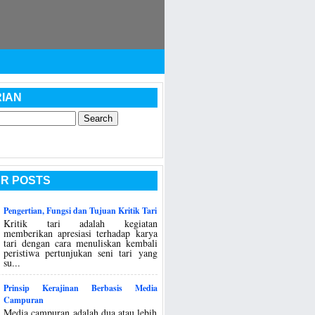
IAN
R POSTS
Pengertian, Fungsi dan Tujuan Kritik Tari
Kritik tari adalah kegiatan
memberikan apresiasi terhadap karya
tari dengan cara menuliskan kembali
peristiwa pertunjukan seni tari yang
su...
Prinsip Kerajinan Berbasis Media
Campuran
Media campuran adalah dua atau lebih