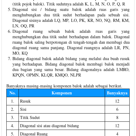
(titik pojok balok). Titik sudutnya adalah K, L, M, N, O, P, Q, R
Diagonal sisi / bidang suatu balok adalah ruas garis yang
menghubungkan dua titik sudut berhadapan pada sebuah sisi.
Diagonal sisinya adalah LQ, MP, LO, PK, KR, NO, NQ, RM, KM,
LN, OQ, PR
Diagonal ruang sebuah balok adalah ruas garis yang
menghubungkan dua titik sudut berhadapan dalam balok. Diagonal
ruang balok saling berpotongan di tengah-tengah dan membagi dua
diagonal ruang sama panjang. Diagonal ruangnya adalah LR, PN,
MO, KQ
Bidang diagonal balok adalah bidang yang melalui dua buah rusuk
yang berhadapan. Bidang diagonal balok membagi balok menjadi
dua bagian yang sama besar. Bidang diagonalnya adalah LMRO,
KPQN, OPMN, KLQR, KMQO, NLPR
Banyaknya masing-masing komponen balok adalah sebagai berikut.
No.
Komponen
Banyaknya
1.
Rusuk
12
2.
Sisi
6
3.
Titik Sudut
8
4.
Diagonal sisi atau diagonal bidang
12
5.
Diagonal Ruang
4