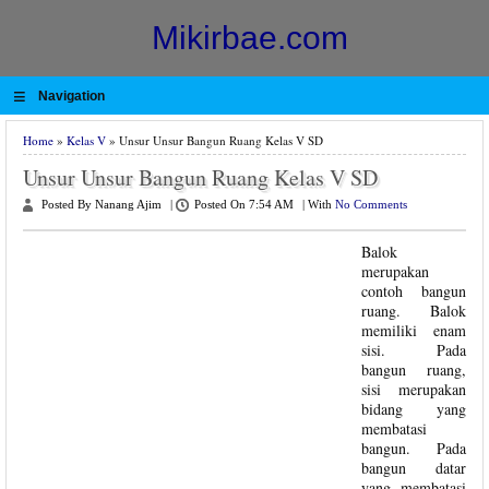
Mikirbae.com
≡
Navigation
Home
»
Kelas V
» Unsur Unsur Bangun Ruang Kelas V SD
Unsur Unsur Bangun Ruang Kelas V SD
Posted By Nanang Ajim
|
Posted On 7:54 AM
|
With
No Comments
Balok
merupakan
contoh bangun
ruang. Balok
memiliki enam
sisi. Pada
bangun ruang,
sisi merupakan
bidang yang
membatasi
bangun. Pada
bangun datar
yang membatasi