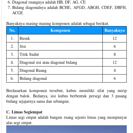
Diagonal ruangnya adalah HB, DF, AG, CE
Bidang diagonalnya adalah BCHE, AFGD, ABGH, CDEF, DBFH,
ACGE
Banyaknya masing-masing komponen adalah sebagai berikut.
No.
Komponen
Banyaknya
1.
Rusuk
12
2.
Sisi
6
3.
Titik Sudut
8
4.
Diagonal sisi atau diagonal bidang
12
5.
Diagonal Ruang
4
6.
Bidang diagonal
6
Berdasarkan komponen tersebut, kubus memiliki sifat yang mirip
dengan balok. Bedanya, sisi kubus berbentuk persegi dan 3 pasang
bidang sejajarnya sama dan sebangun.
C. Limas Segiempat
Limas segi empat adalah bangun ruang sejenis limas yang mempunyai
alas segi empat.