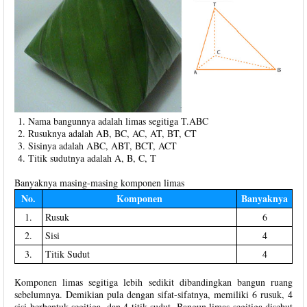
Nama bangunnya adalah limas segitiga T.ABC
Rusuknya adalah AB, BC, AC, AT, BT, CT
Sisinya adalah ABC, ABT, BCT, ACT
Titik sudutnya adalah A, B, C, T
Banyaknya masing-masing komponen limas
No.
Komponen
Banyaknya
1.
Rusuk
6
2.
Sisi
4
3.
Titik Sudut
4
Komponen limas segitiga lebih sedikit dibandingkan bangun ruang
sebelumnya. Demikian pula dengan sifat-sifatnya, memiliki 6 rusuk, 4
sisi berbentuk segitiga, dan 4 titik sudut. Bangun limas segitiga disebut