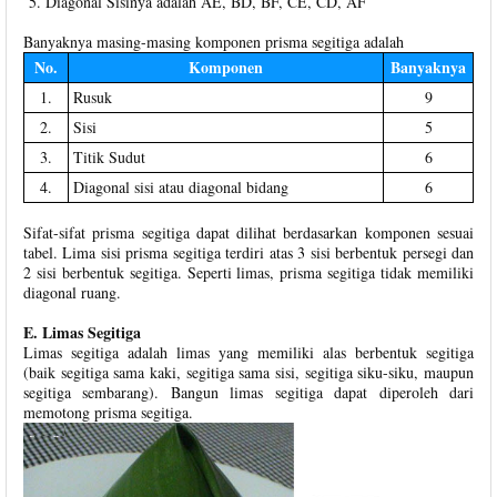
Diagonal Sisinya adalah AE, BD, BF, CE, CD, AF
Banyaknya masing-masing komponen prisma segitiga adalah
No.
Komponen
Banyaknya
1.
Rusuk
9
2.
Sisi
5
3.
Titik Sudut
6
4.
Diagonal sisi atau diagonal bidang
6
Sifat-sifat prisma segitiga dapat dilihat berdasarkan komponen sesuai
tabel. Lima sisi prisma segitiga terdiri atas 3 sisi berbentuk persegi dan
2 sisi berbentuk segitiga. Seperti limas, prisma segitiga tidak memiliki
diagonal ruang.
E. Limas Segitiga
Limas segitiga adalah limas yang memiliki alas berbentuk segitiga
(baik segitiga sama kaki, segitiga sama sisi, segitiga siku-siku, maupun
segitiga sembarang). Bangun limas segitiga dapat diperoleh dari
memotong prisma segitiga.