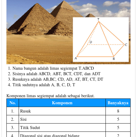
Nama bangun adalah limas segiempat T.ABCD
Sisinya adalah ABCD, ABT, BCT, CDT, dan ADT
Rusuknya adalah AB,BC, CD, AD, AT, BT, CT, DT
Titik sudutnya adalah A, B, C, D, T
Komponen limas segiempat adalah sebagai berikut.
No.
Komponen
Banyaknya
1.
Rusuk
8
2.
Sisi
5
3.
Titik Sudut
5
4.
Diagonal sisi atau diagonal bidang
2