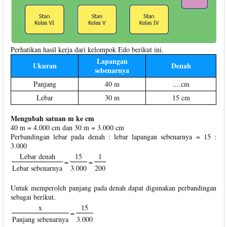
Perhatikan hasil kerja dari kelompok Edo berikut ini.
Lapangan
Ukuran
Denah
sebenarnya
Panjang
40 m
....cm
Lebar
30 m
15 cm
Mengubah satuan m ke cm
40 m = 4.000 cm dan 30 m = 3.000 cm
Perbandingan lebar pada denah : lebar lapangan sebenarnya = 15 :
3.000
Lebar denah
15
1
=
=
Lebar sebenarnya
3.000
200
Untuk memperoleh panjang pada denah dapat digunakan perbandingan
sebagai berikut.
x
15
=
Panjang sebenarnya
3.000