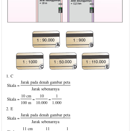
1. C
Jarak pada denah gambar peta
Skala =
Jarak sebenarnya
10 cm
10
1
Skala =
=
=
100 m
10.000
1.000
2. E
Jarak pada denah gambar peta
Skala =
Jarak sebenarnya
11 cm
11
1