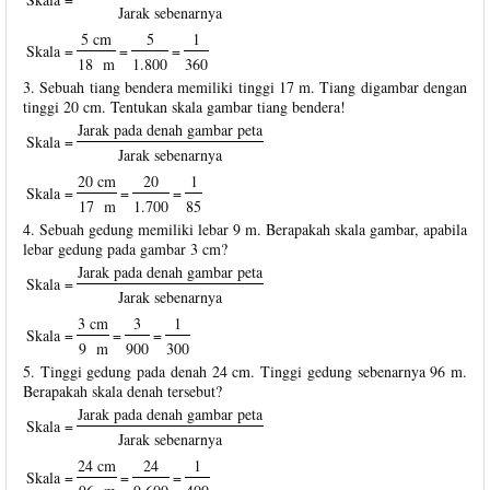
Jarak sebenarnya
5 cm
5
1
Skala =
=
=
18 m
1.800
360
3. Sebuah tiang bendera memiliki tinggi 17 m. Tiang digambar dengan
tinggi 20 cm. Tentukan skala gambar tiang bendera!
Jarak pada denah gambar peta
Skala =
Jarak sebenarnya
20 cm
20
1
Skala =
=
=
17 m
1.700
85
4. Sebuah gedung memiliki lebar 9 m. Berapakah skala gambar, apabila
lebar gedung pada gambar 3 cm?
Jarak pada denah gambar peta
Skala =
Jarak sebenarnya
3 cm
3
1
Skala =
=
=
9 m
900
300
5. Tinggi gedung pada denah 24 cm. Tinggi gedung sebenarnya 96 m.
Berapakah skala denah tersebut?
Jarak pada denah gambar peta
Skala =
Jarak sebenarnya
24 cm
24
1
Skala =
=
=