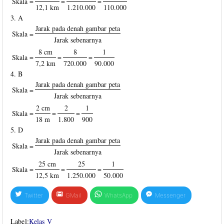
Skala =
=
=
12,1 km
1.210.000
110.000
3. A
Jarak pada denah gambar peta
Skala =
Jarak sebenarnya
8 cm
8
1
Skala =
=
=
7,2 km
720.000
90.000
4. B
Jarak pada denah gambar peta
Skala =
Jarak sebenarnya
2 cm
2
1
Skala =
=
=
18 m
1.800
900
5. D
Jarak pada denah gambar peta
Skala =
Jarak sebenarnya
25 cm
25
1
Skala =
=
=
12,5 km
1.250.000
50.000
Twitter
GMail
WhatsApp
Messenger
Label:
Kelas V