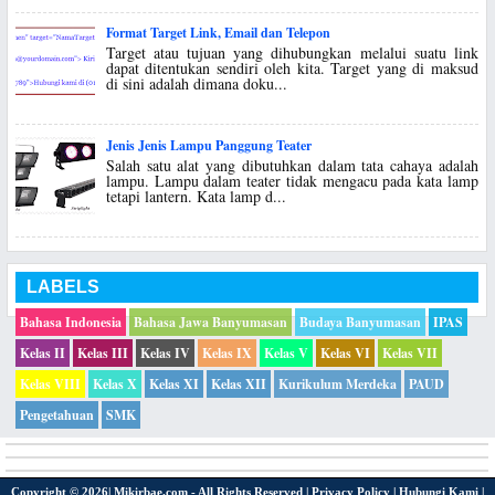
Format Target Link, Email dan Telepon
Target atau tujuan yang dihubungkan melalui suatu link
dapat ditentukan sendiri oleh kita. Target yang di maksud
di sini adalah dimana doku...
Jenis Jenis Lampu Panggung Teater
Salah satu alat yang dibutuhkan dalam tata cahaya adalah
lampu. Lampu dalam teater tidak mengacu pada kata lamp
tetapi lantern. Kata lamp d...
LABELS
Bahasa Indonesia
Bahasa Jawa Banyumasan
Budaya Banyumasan
IPAS
Kelas II
Kelas III
Kelas IV
Kelas IX
Kelas V
Kelas VI
Kelas VII
Kelas VIII
Kelas X
Kelas XI
Kelas XII
Kurikulum Merdeka
PAUD
Pengetahuan
SMK
Copyright ©
2026|
Mikirbae.com
- All Rights Reserved |
Privacy Policy
|
Hubungi Kami
|