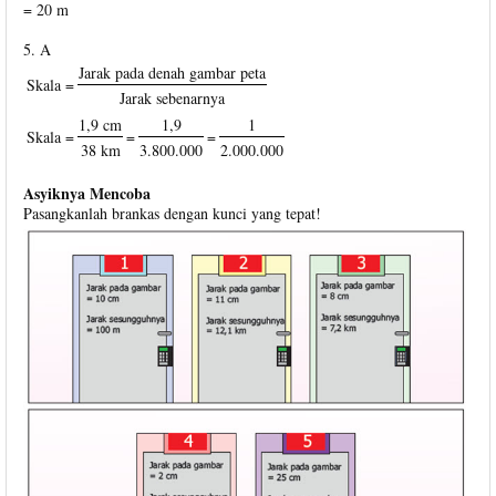
= 20 m
5. A
Jarak pada denah gambar peta
Skala =
Jarak sebenarnya
1,9 cm
1,9
1
Skala =
=
=
38 km
3.800.000
2.000.000
Asyiknya Mencoba
Pasangkanlah brankas dengan kunci yang tepat!