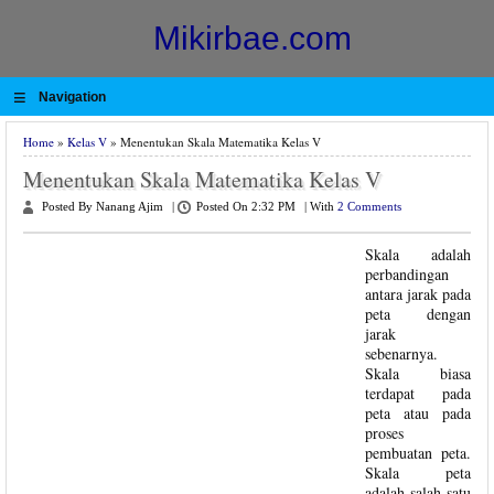
Mikirbae.com
≡
Navigation
Home
»
Kelas V
» Menentukan Skala Matematika Kelas V
Menentukan Skala Matematika Kelas V
Posted By Nanang Ajim
|
Posted On 2:32 PM
|
With
2 Comments
Skala adalah
perbandingan
antara jarak pada
peta dengan
jarak
sebenarnya.
Skala biasa
terdapat pada
peta atau pada
proses
pembuatan peta.
Skala peta
adalah salah satu