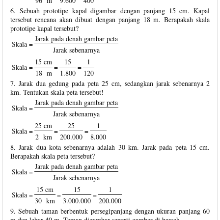
96 m
9.600
400
6. Sebuah prototipe kapal digambar dengan panjang 15 cm. Kapal
tersebut rencana akan dibuat dengan panjang 18 m. Berapakah skala
prototipe kapal tersebut?
Jarak pada denah gambar peta
Skala =
Jarak sebenarnya
15 cm
15
1
Skala =
=
=
18 m
1.800
120
7. Jarak dua gedung pada peta 25 cm, sedangkan jarak sebenarnya 2
km. Tentukan skala peta tersebut!
Jarak pada denah gambar peta
Skala =
Jarak sebenarnya
25 cm
25
1
Skala =
=
=
2 km
200.000
8.000
8. Jarak dua kota sebenarnya adalah 30 km. Jarak pada peta 15 cm.
Berapakah skala peta tersebut?
Jarak pada denah gambar peta
Skala =
Jarak sebenarnya
15 cm
15
1
Skala =
=
=
30 km
3.000.000
200.000
9. Sebuah taman berbentuk persegipanjang dengan ukuran panjang 60
m dan lebar 40 m. Taman digambar seperti gambar di bawah.