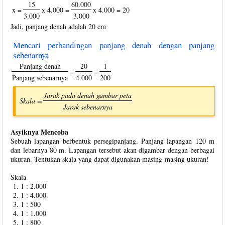
15
60.000
x =
x 4.000 =
x 4.000 = 20
3.000
3.000
Jadi, panjang denah adalah 20 cm
Mencari perbandingan panjang denah dengan panjang
sebenarnya
Panjang denah
20
1
=
=
Panjang sebenarnya
4.000
200
Jarak pada denah gambar peta
Skala =
Jarak sebenarnya
Asyiknya Mencoba
Sebuah lapangan berbentuk persegipanjang. Panjang lapangan 120 m
dan lebarnya 80 m. Lapangan tersebut akan digambar dengan berbagai
ukuran. Tentukan skala yang dapat digunakan masing-masing ukuran!
Skala
1 : 2.000
1 : 4.000
1 : 500
1 : 1.000
1 : 800