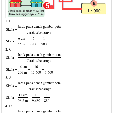
1. E
Jarak pada denah gambar peta
Skala =
Jarak sebenarnya
6 cm
6
1
Skala =
=
=
54 m
5.400
900
2. C
Jarak pada denah gambar peta
Skala =
Jarak sebenarnya
16 cm
16
1
Skala =
=
=
256 m
15.600
1.600
3. A
Jarak pada denah gambar peta
Skala =
Jarak sebenarnya
11 cm
11
1
Skala =
=
=
96,8 m
9.680
880
4. D
Jarak pada denah gambar peta