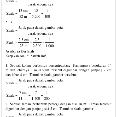
Skala =
Jarak sebenarnya
13 cm
13
1
Skala =
=
=
52 m
5.200
400
5. B
Jarak pada denah gambar peta
Skala =
Jarak sebenarnya
2,3 cm
2,3
1
Skala =
=
=
23 m
2.300
1.000
Asyiknya Berlatih
Kerjakan soal di bawah ini!
1. Sebuah kolam berbentuk persegipanjang. Panjangnya berukuran 14
m dan lebarnya 8 m. Kolam tersebut digambar dengan panjang 7 cm
dan lebar 4 cm. Tentukan skala gambar tersebut.
Jarak pada denah gambar peta
Skala =
Jarak sebenarnya
7 cm
7
1
Skala =
=
=
14 m
1.400
200
2. Sebuah taman berbentuk persegi dengan sisi 18 m. Taman tersebut
digambar dengan panjang sisi 5 cm. Tentukan skala gambar!
Jarak pada denah gambar peta
Skala =