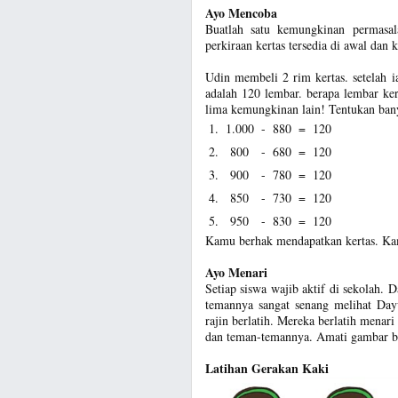
Ayo Mencoba
Buatlah satu kemungkinan permasala
perkiraan kertas tersedia di awal dan k
Udin membeli 2 rim kertas. setelah i
adalah 120 lembar. berapa lembar ke
lima kemungkinan lain! Tentukan bany
1.
1.000
-
880
=
120
2.
800
-
680
=
120
3.
900
-
780
=
120
4.
850
-
730
=
120
5.
950
-
830
=
120
Kamu berhak mendapatkan kertas. Ka
Ayo Menari
Setiap siswa wajib aktif di sekolah. 
temannya sangat senang melihat Day
rajin berlatih. Mereka berlatih menari
dan teman-temannya. Amati gambar be
Latihan Gerakan Kaki