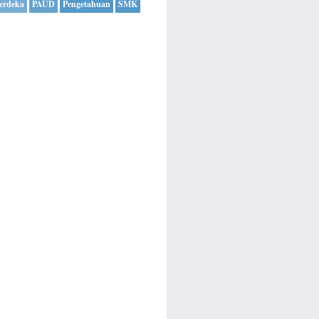
erdeka
PAUD
Pengetahuan
SMK