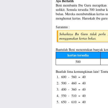
Ayo Berlatih
Beni membantu Ibu Guru merapikan lem
sedikit. Semula tersedia 500 lembar k
bulan. Mereka membutuhkan kertas un
menghemat kertas. Haruskah ibu guru
Saranmu :
Sebaiknya Bu Guru tidak perlu m
menggunakan kertas bekas.
Bantulah Beni menentukan banyak kert
kertas tersedia
500
Buatlah lima kemungkinan lain! Tentu
1.
600
-
560
=
40
2.
500
-
460
=
40
3.
400
-
360
=
40
4.
550
-
510
=
40
5.
650
-
610
=
40