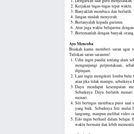
Dengarkan saat guru menjelaskan
Kerjakan tugas-tugas tepat waktu.
Banyaklah membaca dan berlatih.
Jangan mudah menyerah.
Bertanyalah kepada gurumu.
Atur juga waktu belajarmu dengan
Bertemanlah dengan banyak orang
Ayo Mencoba
Bisakah kamu memberi saran agar t
Tuliskan saran-saranmu!
Udin ingin pandai tentang alam se
mengunjungi perpustakaan, seb
dipinjam.
Lani ingin mengikuti lomba bulu 
atau jika tidak mampu, sebaiknya
Dayu mendapat kesempatan men
Sebaiknya Dayu berlatih menari
menari.
Siti bertugas membaca puisi saat
yang baik. Sebaiknya Siti mulai b
langsung, maupun melihat video o
Edo ingin berhasil dalam belajar.
waktu bermain dan lebih mementin