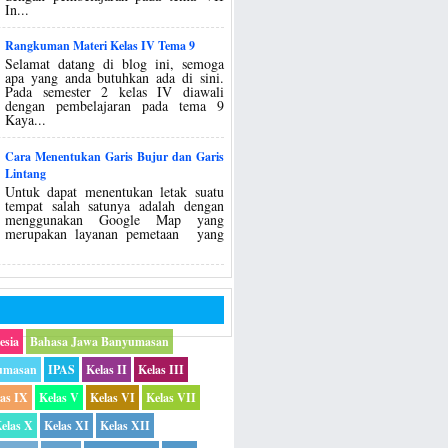
In...
Rangkuman Materi Kelas IV Tema 9
Selamat datang di blog ini, semoga
apa yang anda butuhkan ada di sini.
Pada semester 2 kelas IV diawali
dengan pembelajaran pada tema 9
Kaya...
Cara Menentukan Garis Bujur dan Garis
Lintang
Untuk dapat menentukan letak suatu
tempat salah satunya adalah dengan
menggunakan Google Map yang
merupakan layanan pemetaan yang
esia
Bahasa Jawa Banyumasan
umasan
IPAS
Kelas II
Kelas III
las IX
Kelas V
Kelas VI
Kelas VII
elas X
Kelas XI
Kelas XII