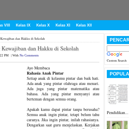
s VIII
Kelas IX
Kelas X
Kelas XI
Kelas XII
 Kewajiban dan Hakku di Sekolah
PENCAR
 Kewajiban dan Hakku di Sekolah
:22 PM
|
With
No Comments
Custom Search
Ayo Membaca
Rahasia Anak Pintar
POPULA
Setiap anak di kelasmu pintar dan baik hati.
Ada anak yang pintar olahraga atau menari.
Ada juga yang pintar matematika atau
bahasa. Ada yang pintar menyanyi atau
berteman dengan semua orang.
Apakah kamu dapat pintar tanpa berusaha?
Pendidikan...
Semua anak ingin pintar, tetapi belum tahu
caranya. Jika ingin pintar, inilah rahasianya.
Dengarkan saat guru menjelaskan. Kerjakan