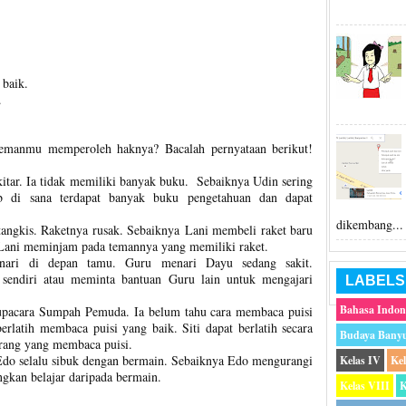
.
 baik.
.
emanmu memperoleh haknya? Bacalah pernyataan berikut!
kitar. Ia tidak memiliki banyak buku. Sebaiknya Udin sering
ab di sana terdapat banyak buku pengetahuan dan dapat
dikembang...
tangkis. Raketnya rusak. Sebaiknya Lani membeli raket baru
 Lani meminjam pada temannya yang memiliki raket.
ari di depan tamu. Guru menari Dayu sedang sakit.
 sendiri atau meminta bantuan Guru lain untuk mengajari
LABELS
Bahasa Indon
 upacara Sumpah Pemuda. Ia belum tahu cara membaca puisi
erlatih membaca puisi yang baik. Siti dapat berlatih secara
Budaya Bany
rang yang membaca puisi.
 Edo selalu sibuk dengan bermain. Sebaiknya Edo mengurangi
Kelas IV
Ke
gkan belajar daripada bermain.
Kelas VIII
K