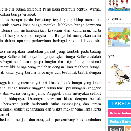
.
n ciri-ciri bunga tersebut! Penjelasan meliputi bentuk, warna,
barkan bunga tersebut.
digunaka...
 hias berupa perdu berbatang tegak yang hidup menahun.
n untuk aroma khas bunga mereka. Mahkota bunga berwarna
 Bunga ini melambangkan kesucian dan kemurnian, serta
 dari banyak suku di negara ini. Bunga ini merupakan suatu
in dalam upacara perkawinan berbagai suku di Indonesia,
ksasa merupakan tumbuhan parasit yang tumbuh pada batang
yan...
unga Raflesia ini hanya bunganya saja. Bunga Raflesia adalah
sebagai salah satu puspa langka dari tiga bunga nasional
ng memiliki bunga yang melebar dengan lima mahkota bunga.
pak kasar yang berwarna oranye dan berbintik-bintik dengan
nggrek yang mempunyai ciri khas kelopak bunga yang lebar
 ini sudah banyak anggrek bulan hasil persilangan (anggrek
ak dan warna beragam jenis. Anggrek bulan menyukai sedikit
jang hidupnya. Daunnya berwarna hijau dengan bentuk
 berwarna putih berbentuk bulat memanjang dan terasa
LABELS
emiliki sedikit keharuman dan waktu mekar yang lama serta
Bahasa Indon
cm lebih.
bedakan menjadi dua cara, yaitu perkembang biak tumbuhan
Budaya Bany
Kelas IV
Ke