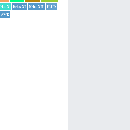
elas X
Kelas XI
Kelas XII
PAUD
SMK