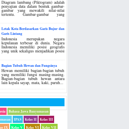
Diagram lambang (Piktogram) adalah
penyajian data dalam bentuk gambar-
gambar yang mewakili nilai-nilai
tertentu. Gambar-gambar yang
Letak Kota Berdasarkan Garis Bujur dan
Garis Lintang
Indonesia merupakan negara
kepulauan terbesar di dunia. Negara
Indonesia memiliki posisi geografis
yang unik sekaligus menjadikan posisi
Bagian Tubuh Hewan dan Fungsinya
Hewan memiliki bagian-bagian tubuh
yang memiliki fungsi masing-masing.
Bagian-bagian tubuh hewan antara
lain kepala sayap, mata, kaki, paruh...
esia
Bahasa Jawa Banyumasan
umasan
IPAS
Kelas II
Kelas III
las IX
Kelas V
Kelas VI
Kelas VII