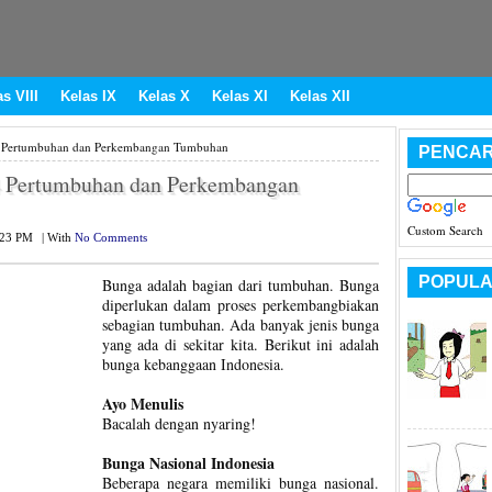
s VIII
Kelas IX
Kelas X
Kelas XI
Kelas XII
4 Pertumbuhan dan Perkembangan Tumbuhan
PENCAR
4 Pertumbuhan dan Perkembangan
Custom Search
:23 PM
|
With
No Comments
POPULA
Bunga adalah bagian dari tumbuhan. Bunga
diperlukan dalam proses perkembangbiakan
sebagian tumbuhan. Ada banyak jenis bunga
yang ada di sekitar kita. Berikut ini adalah
bunga kebanggaan Indonesia.
Ayo Menulis
Bacalah dengan nyaring!
Bunga Nasional Indonesia
Beberapa negara memiliki bunga nasional.