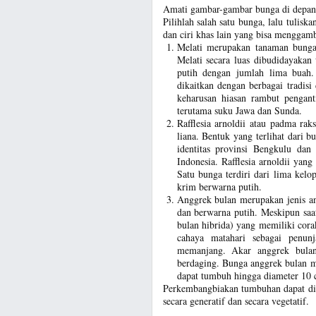
Amati gambar-gambar bunga di depan
Pilihlah salah satu bunga, lalu tuliska
dan ciri khas lain yang bisa menggam
Melati merupakan tanaman bunga
Melati secara luas dibudidayaka
putih dengan jumlah lima buah.
dikaitkan dengan berbagai tradisi
keharusan hiasan rambut pengant
terutama suku Jawa dan Sunda.
Rafflesia arnoldii atau padma ra
liana. Bentuk yang terlihat dari b
identitas provinsi Bengkulu dan 
Indonesia. Rafflesia arnoldii ya
Satu bunga terdiri dari lima kelo
krim berwarna putih.
Anggrek bulan merupakan jenis a
dan berwarna putih. Meskipun saat
bulan hibrida) yang memiliki cor
cahaya matahari sebagai penun
memanjang. Akar anggrek bulan
berdaging. Bunga anggrek bulan m
dapat tumbuh hingga diameter 10 
Perkembangbiakan tumbuhan dapat di
secara generatif dan secara vegetatif.