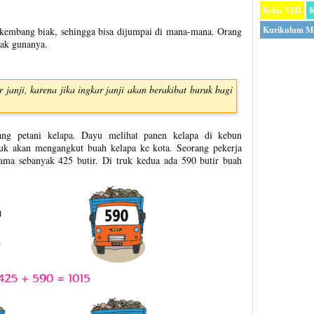
Kelas VIII
K
Kurikulum M
erkembang biak, sehingga bisa dijumpai di mana-mana. Orang
ak gunanya.
janji, karena jika ingkar janji akan berakibat buruk bagi
ng petani kelapa. Dayu melihat panen kelapa di kebun
uk akan mengangkut buah kelapa ke kota. Seorang pekerja
ama sebanyak 425 butir. Di truk kedua ada 590 butir buah