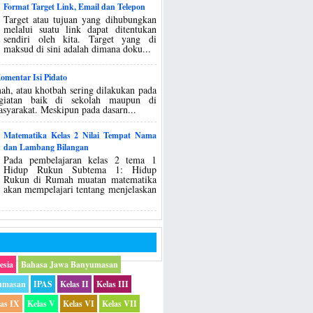
Format Target Link, Email dan Telepon
Target atau tujuan yang dihubungkan
melalui suatu link dapat ditentukan
sendiri oleh kita. Target yang di
maksud di sini adalah dimana doku...
mentar Isi Pidato
ah, atau khotbah sering dilakukan pada
egiatan baik di sekolah maupun di
asyarakat. Meskipun pada dasarn...
Matematika Kelas 2 Nilai Tempat Nama
dan Lambang Bilangan
Pada pembelajaran kelas 2 tema 1
Hidup Rukun Subtema 1: Hidup
Rukun di Rumah muatan matematika
akan mempelajari tentang menjelaskan
esia
Bahasa Jawa Banyumasan
umasan
IPAS
Kelas II
Kelas III
las IX
Kelas V
Kelas VI
Kelas VII