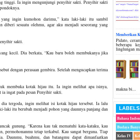
 tinggi. Ia ingin mengunjungi penyihir sakti. Penyihir sakti
 pondoknya.
 yang ingin kumohon darimu,” kata laki-laki itu sambil
 diberi sesuatu olehmu, agar aku menjadi seseorang yang
Memberikan Ko
Pidato, ceram
nyihir sakti.
beberapa k
linglungan m
yang kecil. Dia berkata, “Kau baru boleh membukanya jika
ersebut dengan perasaan gembira. Setelah mengucapkan terima
tuk membuka kotak hijau itu. Ia ingin melihat apa isinya,
makna bi...
ia ingat pada pesan Penyihir sakti.
 dia tergoda, ingin melihat isi kotak hijau tersebut. Ia lalu
LABELS
aki-laki itu berubah menjadi pohon yang daunnya panjang dan
Bahasa Indon
 puncak gunung. “Karena kau tak mematuhi kata-kataku, kau
Budaya Bany
n, permohonanmu tetap terkabul. Kau sangat berguna. Tiap
Kelas IV
Ke
ia. Daunmu, buahmu, dan batangmu dapat dimanfaatkan