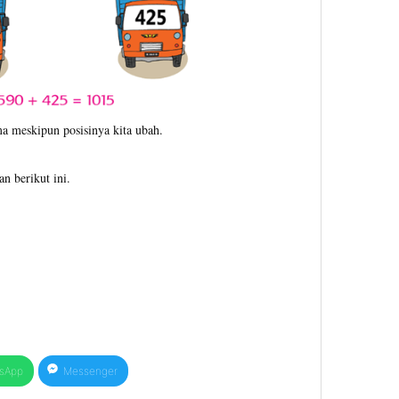
ma meskipun posisinya kita ubah.
n berikut ini.
sApp
Messenger