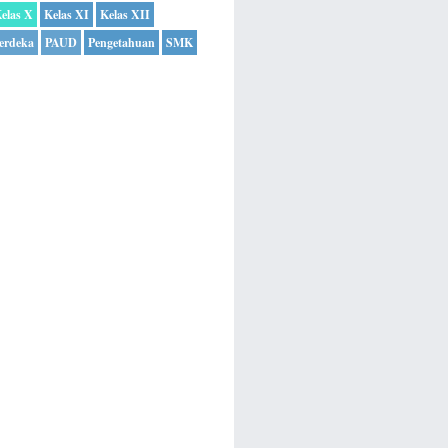
elas X
Kelas XI
Kelas XII
erdeka
PAUD
Pengetahuan
SMK