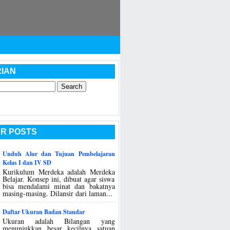
IAN
R POSTS
Unduh Alur dan Tujuan Pembelajaran
Kelas I dan IV SD
Kurikulum Merdeka adalah Merdeka
Belajar. Konsep ini, dibuat agar siswa
bisa mendalami minat dan bakatnya
masing-masing. Dilansir dari laman...
Daftar Ukuran Badan Standar
Ukuran adalah Bilangan yang
menunjukkan besar kecilnya satuan