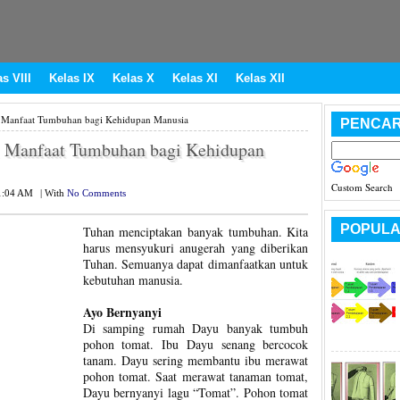
s VIII
Kelas IX
Kelas X
Kelas XI
Kelas XII
 Manfaat Tumbuhan bagi Kehidupan Manusia
PENCAR
1 Manfaat Tumbuhan bagi Kehidupan
Custom Search
1:04 AM
|
With
No Comments
POPULA
Tuhan menciptakan banyak tumbuhan. Kita
harus mensyukuri anugerah yang diberikan
Tuhan. Semuanya dapat dimanfaatkan untuk
kebutuhan manusia.
Ayo Bernyanyi
Di samping rumah Dayu banyak tumbuh
pohon tomat. Ibu Dayu senang bercocok
tanam. Dayu sering membantu ibu merawat
pohon tomat. Saat merawat tanaman tomat,
Dayu bernyanyi lagu “Tomat”. Pohon tomat