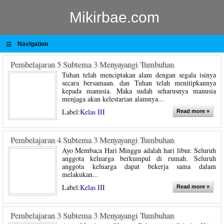
Mikirbae.com
≡
Navigation
Pembelajaran 5 Subtema 3 Menyayangi Tumbuhan
Tuhan telah menciptakan alam dengan segala isinya
secara bersamaan. dan Tuhan telah menitipkannya
kepada manusia. Maka sudah seharusnya manusia
menjaga akan kelestarian alamnya...
Label:
Kelas III
Read more »
Pembelajaran 4 Subtema 3 Menyayangi Tumbuhan
Ayo Membaca Hari Minggu adalah hari libur. Seluruh
anggota keluarga berkumpul di rumah. Seluruh
anggota keluarga dapat bekerja sama dalam
melakukan...
Label:
Kelas III
Read more »
Pembelajaran 3 Subtema 3 Menyayangi Tumbuhan