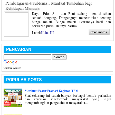
Pembelajaran 4 Subtema 1 Manfaat Tumbuhan bagi
Kehidupan Manusia
Dayu, Edo, Siti, dan Beni sedang mendiskusikan
sebuah dongeng. Dongengnya menceritakan tentang
bunga melati. Bunga melati ukurannya kecil dan
berwarna putih. Baunya harum...
Label:
Kelas III
Read more »
PENCARIAN
Custom Search
POPULAR POSTS
Membuat Poster Promosi Kegiatan TBM
Saat sekarang ini sudah banyak berbagai bentuk perhatian
dan apresiasi sekelompok masyarakat yang ingin
mengembangkan pengetahuan masyarakat...