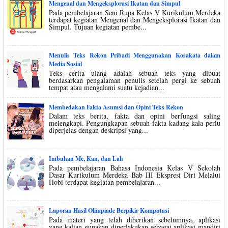
Mengenal dan Mengeksplorasi Ikatan dan Simpul
Pada pembelajaran Seni Rupa Kelas V Kurikulum Merdeka
terdapat kegiatan Mengenal dan Mengeksplorasi Ikatan dan
Simpul. Tujuan kegiatan pembe...
Menulis Teks Rekon Pribadi Menggunakan Kosakata dalam
Media Sosial
Teks cerita ulang adalah sebuah teks yang dibuat
berdasarkan pengalaman penulis setelah pergi ke sebuah
tempat atau mengalami suatu kejadian...
Membedakan Fakta Asumsi dan Opini Teks Rekon
Dalam teks berita, fakta dan opini berfungsi saling
melengkapi. Pengungkapan sebuah fakta kadang kala perlu
diperjelas dengan deskripsi yang...
Imbuhan Me, Kan, dan Lah
Pada pembelajaran Bahasa Indonesia Kelas V Sekolah
Dasar Kurikulum Merdeka Bab III Ekspresi Diri Melalui
Hobi terdapat kegiatan pembelajaran...
Laporan Hasil Olimpiade Berpikir Komputasi
Pada materi yang telah diberikan sebelumnya, aplikasi
yang kalian gunakan diperlakukan sebagai aplikasi mandiri