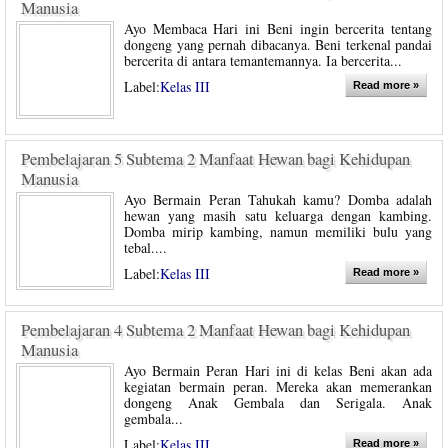
Manusia
Ayo Membaca Hari ini Beni ingin bercerita tentang
dongeng yang pernah dibacanya. Beni terkenal pandai
bercerita di antara temantemannya. Ia bercerita...
Label:
Kelas III
Read more »
Pembelajaran 5 Subtema 2 Manfaat Hewan bagi Kehidupan
Manusia
Ayo Bermain Peran Tahukah kamu? Domba adalah
hewan yang masih satu keluarga dengan kambing.
Domba mirip kambing, namun memiliki bulu yang
tebal....
Label:
Kelas III
Read more »
Pembelajaran 4 Subtema 2 Manfaat Hewan bagi Kehidupan
Manusia
Ayo Bermain Peran Hari ini di kelas Beni akan ada
kegiatan bermain peran. Mereka akan memerankan
dongeng Anak Gembala dan Serigala. Anak
gembala...
Label:
Kelas III
Read more »