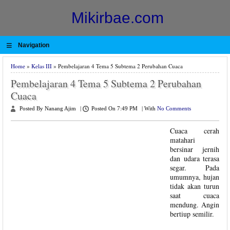
Mikirbae.com
≡
Navigation
Home
»
Kelas III
» Pembelajaran 4 Tema 5 Subtema 2 Perubahan Cuaca
Pembelajaran 4 Tema 5 Subtema 2 Perubahan
Cuaca
Posted By Nanang Ajim
|
Posted On 7:49 PM
|
With
No Comments
Cuaca cerah
matahari
bersinar jernih
dan udara terasa
segar. Pada
umumnya, hujan
tidak akan turun
saat cuaca
mendung. Angin
bertiup semilir.