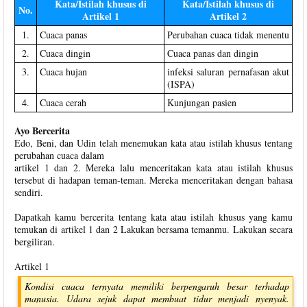
Kata/Istilah khusus di
Kata/Istilah khusus di
No.
Artikel 1
Artikel 2
1.
Cuaca panas
Perubahan cuaca tidak menentu
2.
Cuaca dingin
Cuaca panas dan dingin
3.
Cuaca hujan
infeksi saluran pernafasan akut
(ISPA)
4.
Cuaca cerah
Kunjungan pasien
Ayo Bercerita
Edo, Beni, dan Udin telah menemukan kata atau istilah khusus tentang
perubahan cuaca dalam
artikel 1 dan 2. Mereka lalu menceritakan kata atau istilah khusus
tersebut di hadapan teman-teman. Mereka menceritakan dengan bahasa
sendiri.
Dapatkah kamu bercerita tentang kata atau istilah khusus yang kamu
temukan di artikel 1 dan 2 Lakukan bersama temanmu. Lakukan secara
bergiliran.
Artikel 1
Kondisi cuaca ternyata memiliki berpengaruh besar terhadap
manusia. Udara sejuk dapat membuat tidur menjadi nyenyak.