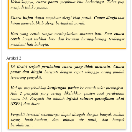
Kebalikannya,
cuaca panas
membuat kita berkeringat. Tidur pun
menjadi tidak nyaman.
Cuaca hujan
dapat membuat alergi kian parah.
Cuaca dingin
saat
hujan menyebabkab alergi bertambah parah.
Hari yang cerah sangat meningkatkan suasana hati. Saat
cuaca
cerah
langit terlihat biru dan kicauan burung-burung terdengar
membuat hati bahagia.
Artikel 2
Di Kediri terjadi
perubahan cuaca yang tidak menentu
.
Cuaca
panas dan dingin
berganti dengan cepat sehingga orang mudah
terserang penyakit.
Hal ini menyebabkan
kunjungan pasien
ke rumah sakit meningkat.
Ada 2 penyakit yang sering dikeluhkan pasien saat perubahan
cuaca ini. Penyakit itu adalah
infeksi saluran pernafasan akut
(ISPA)
dan diare.
Penyakit tersebut sebenarnya dapat dicegah dengan banyak makan
sayur, buah-buahan, dan minum air putih, dan banyak
berolahraga..