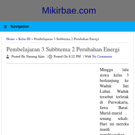
Mikirbae.com
≡
Navigation
Home
»
Kelas III
» Pembelajaran 3 Subbtema 2 Perubahan Energi
Pembelajaran 3 Subbtema 2 Perubahan Energi
Posted By Nanang Ajim
|
Posted On 6:52 PM
|
With
No Comments
Minggu lalu
siswa kelas 3
berkunjung ke
Waduk Jati
Luhur. Waduk
tersebut terletak
di Purwakarta,
Jawa Barat.
Murid-murid
senang sekali.
Hari ini mereka
masih
membicarakan