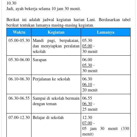
10.30
Jadi, ayah bekerja selama 10 jam 30 menit.
Berikut ini adalah jadwal kegiatan harian Lani. Berdasarkan tabel
berikut tentukan lamanya masing-masing kegiatan.
Waktu
Kegiatan
Lamanya
05.00-05.30
Mandi pagi, berpakaian,
05.30
dan menyiapkan peralatan
05.00
-
sekolah
30 menit
05.30-06.00
Sarapan
06.00
05.30
-
30 menit
06.10-06.30
Perjalanan ke sekolah
06.30
06.10
-
20 menit
06.30-06.55
Sampai di sekolah bermain
06.55
dengan teman
06.30
-
25 menit
07.00-12.30
Belajar di sekolah
12.30
07.00
-
05 jam 30 menit (330
menit)