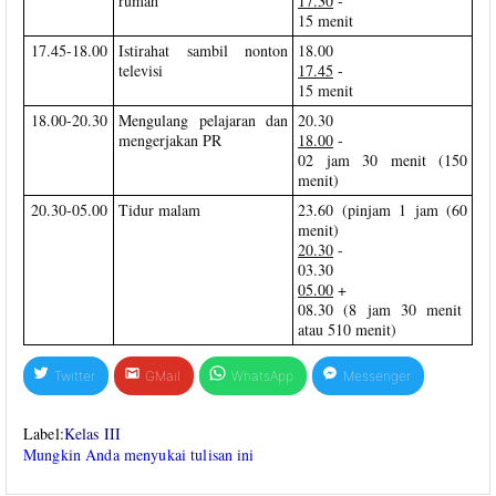
rumah
17.30
-
15 menit
17.45-18.00
Istirahat sambil nonton
18.00
televisi
17.45
-
15 menit
18.00-20.30
Mengulang pelajaran dan
20.30
mengerjakan PR
18.00
-
02 jam 30 menit (150
menit)
20.30-05.00
Tidur malam
23.60 (pinjam 1 jam (60
menit)
20.30
-
03.30
05.00
+
08.30 (8 jam 30 menit
atau 510 menit)
Twitter
GMail
WhatsApp
Messenger
Label:
Kelas III
Mungkin Anda menyukai tulisan ini