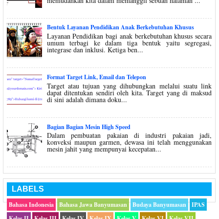
memudahkan kita dalam memanggil sebuah halaman ...
Bentuk Layanan Pendidikan Anak Berkebutuhan Khusus
Layanan Pendidikan bagi anak berkebutuhan khusus secara
umum terbagi ke dalam tiga bentuk yaitu segregasi,
integrase dan inklusi. Ketiga ben...
Format Target Link, Email dan Telepon
Target atau tujuan yang dihubungkan melalui suatu link
dapat ditentukan sendiri oleh kita. Target yang di maksud
di sini adalah dimana doku...
Bagian Bagian Mesin High Speed
Dalam pembuatan pakaian di industri pakaian jadi,
konveksi maupun garmen, dewasa ini telah menggunakan
mesin jahit yang mempunyai kecepatan...
LABELS
Bahasa Indonesia
Bahasa Jawa Banyumasan
Budaya Banyumasan
IPAS
Kelas II
Kelas III
Kelas IV
Kelas IX
Kelas V
Kelas VI
Kelas VII