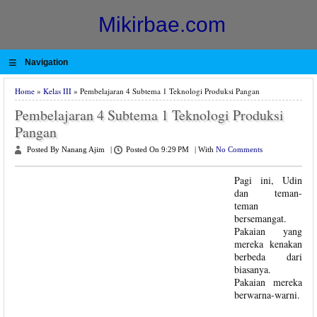
Mikirbae.com
≡
Navigation
Home
»
Kelas III
» Pembelajaran 4 Subtema 1 Teknologi Produksi Pangan
Pembelajaran 4 Subtema 1 Teknologi Produksi
Pangan
Posted By Nanang Ajim
|
Posted On 9:29 PM
|
With
No Comments
Pagi ini, Udin
dan teman-
teman
bersemangat.
Pakaian yang
mereka kenakan
berbeda dari
biasanya.
Pakaian mereka
berwarna-warni.