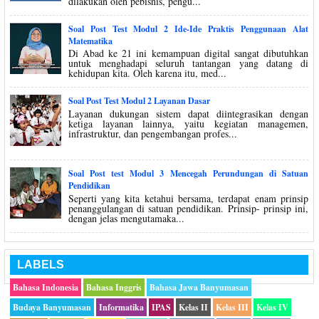
dilakukan oleh pebisnis, pengu...
Soal Post Test Modul 2 Ide-Ide Praktis Penggunaan Alat
Matematika
Di Abad ke 21 ini kemampuan digital sangat dibutuhkan
untuk menghadapi seluruh tantangan yang datang di
kehidupan kita. Oleh karena itu, med...
Soal Post Test Modul 2 Layanan Dasar
Layanan dukungan sistem dapat diintegrasikan dengan
ketiga layanan lainnya, yaitu kegiatan managemen,
infrastruktur, dan pengembangan profes...
Soal Post test Modul 3 Mencegah Perundungan di Satuan
Pendidikan
Seperti yang kita ketahui bersama, terdapat enam prinsip
penanggulangan di satuan pendidikan. Prinsip- prinsip ini,
dengan jelas mengutamaka...
LABELS
Bahasa Indonesia
Bahasa Inggris
Bahasa Jawa Banyumasan
Budaya Banyumasan
Informatika
IPAS
Kelas II
Kelas III
Kelas IV