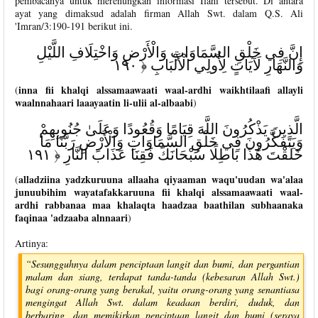
pembacanya untuk merenungkan informasi Ilahi tersebut. Di antara
ayat yang dimaksud adalah firman Allah Swt. dalam Q.S. Ali
'Imran/3:190-191 berikut ini.
إِنَّ فِي خَلْقِ السَّمَاوَاتِ وَالْأَرْضِ وَاخْتِلَافِ اللَّيْلِ
وَالنَّهَارِ لَآيَاتٍ لِأُولِي الْأَلْبَابِ ﴿ ١٩٠
inna fii khalqi alssamaawaati waal-ardhi waikhtilaafi allayli
(
waalnnahaari laaayaatin li-ulii al-albaabi
)
الَّذِينَ يَذْكُرُونَ اللَّهَ قِيَامًا وَقُعُودًا وَعَلَىٰ جُنُوبِهِمْ
وَيَتَفَكَّرُونَ فِي خَلْقِ السَّمَاوَاتِ وَالْأَرْضِ رَبَّنَا مَا
خَلَقْتَ هَٰذَا بَاطِلًا سُبْحَانَكَ فَقِنَا عَذَابَ النَّارِ ﴿ ١٩١
alladziina yadzkuruuna allaaha qiyaaman waqu'uudan wa'alaa
(
junuubihim wayatafakkaruuna fii khalqi alssamaawaati waal-
ardhi rabbanaa maa khalaqta haadzaa baathilan subhaanaka
faqinaa 'adzaaba alnnaari
)
Artinya:
“Sesungguhnya dalam penciptaan langit dan bumi, dan pergantian
malam dan siang, terdapat tanda-tanda (kebesaran Allah Swt.)
bagi orang-orang yang berakal, yaitu orang-orang yang senantiasa
mengingat Allah Swt. dalam keadaan berdiri, duduk, dan
berbaring, dan memikirkan penciptaan langit dan bumi (seraya