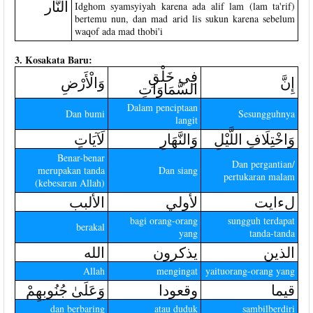
النَّار
Idghom syamsyiyah karena ada alif lam (lam ta'rif)
bertemu nun, dan mad arid lis sukun karena sebelum
waqof ada mad thobi'i
3. Kosakata Baru:
فِي خَلْقِ
إِنَّ
وَالْأَرْضِ
السَّمَاوَاتِ
Dalam penciptaan
Dan bumi
Sesungguhnya
langit
وَاخْتِلَافِ اللَّيْلِ
وَالنَّهَارِ
لَآيَاتٍ
Benar-benar
Dan pergantian/
merupakan tanda
Dan siang
pertukaran malam
(kebesaran Allah)
لءايت
لأولي
الألبب
bagi orang-orang
sungguh terdapat
berakal
yang
tanda-tanda
الذين
يذكرون
الله
Allah
mengingat
yaituorang-orang yang
قيما
وقعودا
وَعَلَىٰ جُنُوبِهِمْ
dan berbaring
atau duduk
sambilberdiri