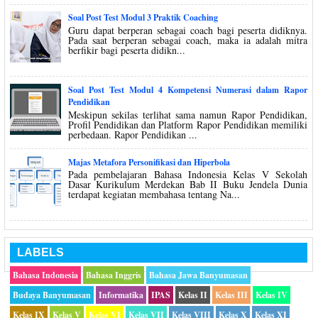
Soal Post Test Modul 3 Praktik Coaching
Guru dapat berperan sebagai coach bagi peserta didiknya.
Pada saat berperan sebagai coach, maka ia adalah mitra
berfikir bagi peserta didikn...
Soal Post Test Modul 4 Kompetensi Numerasi dalam Rapor
Pendidikan
Meskipun sekilas terlihat sama namun Rapor Pendidikan,
Profil Pendidikan dan Platform Rapor Pendidikan memiliki
perbedaan. Rapor Pendidikan ...
Majas Metafora Personifikasi dan Hiperbola
Pada pembelajaran Bahasa Indonesia Kelas V Sekolah
Dasar Kurikulum Merdekan Bab II Buku Jendela Dunia
terdapat kegiatan membahasa tentang Na...
LABELS
Bahasa Indonesia
Bahasa Inggris
Bahasa Jawa Banyumasan
Budaya Banyumasan
Informatika
IPAS
Kelas II
Kelas III
Kelas IV
Kelas IX
Kelas V
Kelas VI
Kelas VII
Kelas VIII
Kelas X
Kelas XI