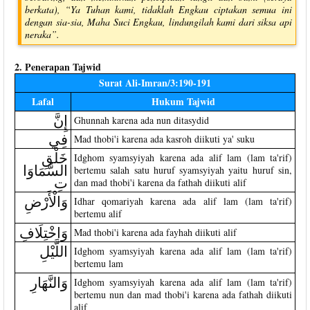
berkata), “Ya Tuhan kami, tidaklah Engkau ciptakan semua ini
dengan sia-sia, Maha Suci Engkau, lindungilah kami dari siksa api
neraka”.
2. Penerapan Tajwid
Surat Ali-Imran/3:190-191
Lafal
Hukum Tajwid
إِنَّ
Ghunnah karena ada nun ditasydid
فِي
Mad thobi'i karena ada kasroh diikuti ya' suku
خَلْقِ
Idghom syamsyiyah karena ada alif lam (lam ta'rif)
السَّمَاوَا
bertemu salah satu huruf syamsyiyah yaitu huruf sin,
تِ
dan mad thobi'i karena da fathah diikuti alif
وَالْأَرْضِ
Idhar qomariyah karena ada alif lam (lam ta'rif)
bertemu alif
وَاخْتِلَافِ
Mad thobi'i karena ada fayhah diikuti alif
اللَّيْلِ
Idghom syamsyiyah karena ada alif lam (lam ta'rif)
bertemu lam
وَالنَّهَارِ
Idghom syamsyiyah karena ada alif lam (lam ta'rif)
bertemu nun dan mad thobi'i karena ada fathah diikuti
alif