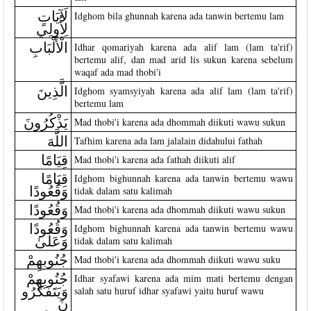
لَآيَاتٍ
Idghom bila ghunnah karena ada tanwin bertemu lam
لِأُولِي
الْأَلْبَابِ
Idhar qomariyah karena ada alif lam (lam ta'rif)
bertemu alif, dan mad arid lis sukun karena sebelum
waqaf ada mad thobi'i
الَّذِينَ
Idghom syamsyiyah karena ada alif lam (lam ta'rif)
bertemu lam
يَذْكُرُونَ
Mad thobi'i karena ada dhommah diikuti wawu sukun
اللَّهَ
Tafhim karena ada lam jalalain didahului fathah
قِيَامًا
Mad thobi'i karena ada fathah diikuti alif
قِيَامًا
Idghom bighunnah karena ada tanwin bertemu wawu
وَقُعُودًا
tidak dalam satu kalimah
وَقُعُودًا
Mad thobi'i karena ada dhommah diikuti wawu sukun
وَقُعُودًا
Idghom bighunnah karena ada tanwin bertemu wawu
وَعَلَىٰ
tidak dalam satu kalimah
جُنُوبِهِمْ
Mad thobi'i karena ada dhommah diikuti wawu suku
جُنُوبِهِمْ
Idhar syafawi karena ada mim mati bertemu dengan
وَيَتَفَكَّرُو
salah satu huruf idhar syafawi yaitu huruf wawu
نَ