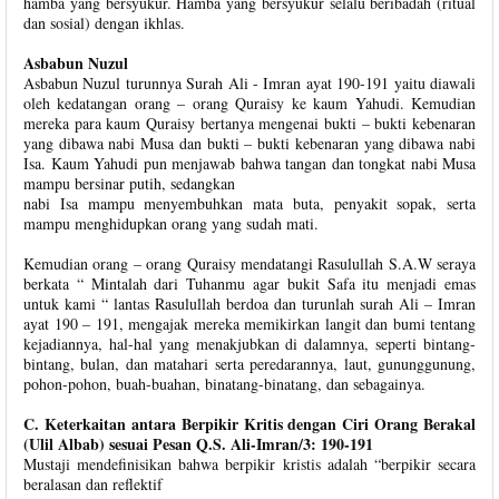
hamba yang bersyukur. Hamba yang bersyukur selalu beribadah (ritual
dan sosial) dengan ikhlas.
Asbabun Nuzul
Asbabun Nuzul turunnya Surah Ali - Imran ayat 190-191 yaitu diawali
oleh kedatangan orang – orang Quraisy ke kaum Yahudi. Kemudian
mereka para kaum Quraisy bertanya mengenai bukti – bukti kebenaran
yang dibawa nabi Musa dan bukti – bukti kebenaran yang dibawa nabi
Isa. Kaum Yahudi pun menjawab bahwa tangan dan tongkat nabi Musa
mampu bersinar putih, sedangkan
nabi Isa mampu menyembuhkan mata buta, penyakit sopak, serta
mampu menghidupkan orang yang sudah mati.
Kemudian orang – orang Quraisy mendatangi Rasulullah S.A.W seraya
berkata “ Mintalah dari Tuhanmu agar bukit Safa itu menjadi emas
untuk kami “ lantas Rasulullah berdoa dan turunlah surah Ali – Imran
ayat 190 – 191, mengajak mereka memikirkan langit dan bumi tentang
kejadiannya, hal-hal yang menakjubkan di dalamnya, seperti bintang-
bintang, bulan, dan matahari serta peredarannya, laut, gununggunung,
pohon-pohon, buah-buahan, binatang-binatang, dan sebagainya.
C. Keterkaitan antara Berpikir Kritis dengan Ciri Orang Berakal
(Ulil Albab) sesuai Pesan Q.S. Ali-Imran/3: 190-191
Mustaji mendefinisikan bahwa berpikir kristis adalah “berpikir secara
beralasan dan reflektif