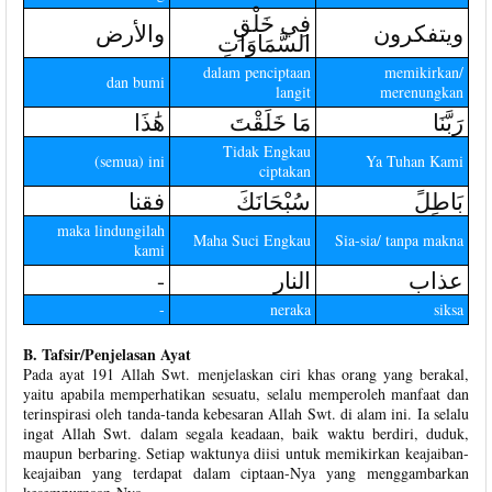
فِي خَلْقِ
ويتفكرون
والأرض
السَّمَاوَاتِ
dalam penciptaan
memikirkan/
dan bumi
langit
merenungkan
رَبَّنَا
مَا خَلَقْتَ
هَٰذَا
Tidak Engkau
(semua) ini
Ya Tuhan Kami
ciptakan
بَاطِلً
سُبْحَانَكَ
فقنا
maka lindungilah
Maha Suci Engkau
Sia-sia/ tanpa makna
kami
-
النار
عذاب
-
neraka
siksa
B. Tafsir/Penjelasan Ayat
Pada ayat 191 Allah Swt. menjelaskan ciri khas orang yang berakal,
yaitu apabila memperhatikan sesuatu, selalu memperoleh manfaat dan
terinspirasi oleh tanda-tanda kebesaran Allah Swt. di alam ini. Ia selalu
ingat Allah Swt. dalam segala keadaan, baik waktu berdiri, duduk,
maupun berbaring. Setiap waktunya diisi untuk memikirkan keajaiban-
keajaiban yang terdapat dalam ciptaan-Nya yang menggambarkan