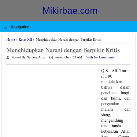
Mikirbae.com
≡
Navigation
Home
»
Kelas XII
» Menghidupkan Nurani dengan Berpikir Kritis
Menghidupkan Nurani dengan Berpikir Kritis
Posted By Nanang Ajim
|
Posted On 9:33 AM
|
With
No Comments
Q.S. Ali 'Imran
/3:190
menjelaskan
bahwa dalam
penciptaan langit
dan bumi, dan
pergantian
malam dan
siang,
mengandung
tanda-tanda
kebesaran Allah
Swt. Orang-