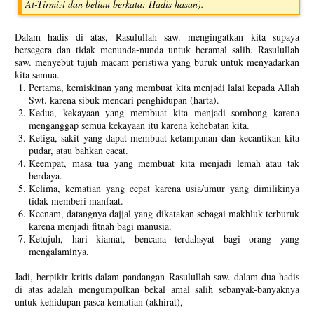
At-Tirmizi dan beliau berkata: Hadis hasan).
Dalam hadis di atas, Rasulullah saw. mengingatkan kita supaya
bersegera dan tidak menunda-nunda untuk beramal salih. Rasulullah
saw. menyebut tujuh macam peristiwa yang buruk untuk menyadarkan
kita semua.
Pertama, kemiskinan yang membuat kita menjadi lalai kepada Allah
Swt. karena sibuk mencari penghidupan (harta).
Kedua, kekayaan yang membuat kita menjadi sombong karena
menganggap semua kekayaan itu karena kehebatan kita.
Ketiga, sakit yang dapat membuat ketampanan dan kecantikan kita
pudar, atau bahkan cacat.
Keempat, masa tua yang membuat kita menjadi lemah atau tak
berdaya.
Kelima, kematian yang cepat karena usia/umur yang dimilikinya
tidak memberi manfaat.
Keenam, datangnya dajjal yang dikatakan sebagai makhluk terburuk
karena menjadi fitnah bagi manusia.
Ketujuh, hari kiamat, bencana terdahsyat bagi orang yang
mengalaminya.
Jadi, berpikir kritis dalam pandangan Rasulullah saw. dalam dua hadis
di atas adalah mengumpulkan bekal amal salih sebanyak-banyaknya
untuk kehidupan pasca kematian (akhirat),