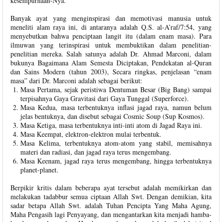
kesempurnaan-Nya.
Banyak ayat yang menginspirasi dan memotivasi manusia untuk
meneliti alam raya ini, di antaranya adalah Q.S. al-A’raf/7:54, yang
menyebutkan bahwa penciptaan langit itu (dalam enam masa). Para
ilmuwan yang terinspirasi untuk membuktikan dalam penelitian-
penelitian mereka. Salah satunya adalah Dr. Ahmad Marconi, dalam
bukunya Bagaimana Alam Semesta Diciptakan, Pendekatan al-Quran
dan Sains Modern (tahun 2003), Secara ringkas, penjelasan “enam
masa” dari Dr. Marconi adalah sebagai berikut:
Masa Pertama, sejak peristiwa Dentuman Besar (Big Bang) sampai
terpisahnya Gaya Gravitasi dari Gaya Tunggal (Superforce).
Masa Kedua, masa terbentuknya inflasi jagad raya, namun belum
jelas bentuknya, dan disebut sebagai Cosmic Soup (Sup Kosmos).
Masa Ketiga, masa terbentuknya inti-inti atom di Jagad Raya ini.
Masa Keempat, elektron-elektron mulai terbentuk.
Masa Kelima, terbentuknya atom-atom yang stabil, memisahnya
materi dan radiasi, dan jagad raya terus mengembang.
Masa Keenam, jagad raya terus mengembang, hingga terbentuknya
planet-planet.
Berpikir kritis dalam beberapa ayat tersebut adalah memikirkan dan
melakukan tadabbur semua ciptaan Allah Swt. Dengan demikian, kita
sadar betapa Allah Swt. adalah Tuhan Pencipta Yang Maha Agung,
Maha Pengasih lagi Penyayang, dan mengantarkan kita menjadi hamba-