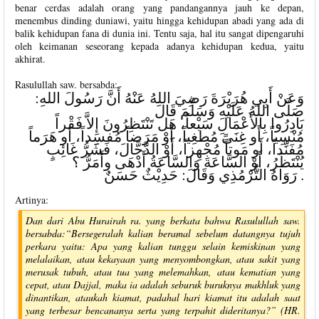
benar cerdas adalah orang yang pandangannya jauh ke depan,
menembus dinding duniawi, yaitu hingga kehidupan abadi yang ada di
balik kehidupan fana di dunia ini. Tentu saja, hal itu sangat dipengaruhi
oleh keimanan seseorang kepada adanya kehidupan kedua, yaitu
akhirat.
Rasulullah saw. bersabda:
:وَعَنْ أَبِي هُرَيْرَةَ رَضِيَ اللهُ عَنْهُ أَنَّ رَسُولَ اللهِ
صَلَّى اللهُ عَلَيْهِ وَسَلَّمَ قَالَ
بَادِرُوا بِالأَعْمَالِ سَبْعاً، هَل تَنْتَظِرُونَ إِلاَّ فَقْراً
مُنْسِياً، أَو غِنَىً مُطغِياً، أَوْ مَرَضاً مُفسِداً، أو هَرَماً
مُفَنِّداً، أَو مَوتاً مُجْهِزاً، أََوْ الدَّجَّالَ، فَشَرُّ غَائِبٍ
يُنْتَظَرُ، أَوْ السَّاعَةَ وَالسَّاعَةُ أَدْهَى وأَمَرُّ ؟
رَوَاهُ التُّرْمُذِي وَقَالَ: حَدِيْثٌ حَسَنٌ .
Artinya:
Dan dari Abu Hurairah ra. yang berkata bahwa Rasulullah saw.
bersabda:“Bersegeralah kalian beramal sebelum datangnya tujuh
perkara yaitu: Apa yang kalian tunggu selain kemiskinan yang
melalaikan, atau kekayaan yang menyombongkan, atau sakit yang
merusak tubuh, atau tua yang melemahkan, atau kematian yang
cepat, atau Dajjal, maka ia adalah seburuk buruknya makhluk yang
dinantikan, ataukah kiamat, padahal hari kiamat itu adalah saat
yang terbesar bencananya serta yang terpahit dideritanya?” (HR.