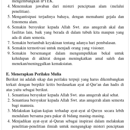
mengembangkan IPTEK.
Menemukan jawaban dari misteri penciptaan alam (melalui
penelitian).
Mengantisipasi terjadinya bahaya, dengan memahami gejala dan
fenomena alam.
Semakin bersyukur kepada Allah Swt. atas anugerah akal dan
fasilitas lain, baik yang berada di dalam tubuh kita maupun yang
ada di alam semesta.
Semakin bertambah keyakinan tentang adanya hari pembalasan.
Semakin termotivasi untuk menjadi orang yang visioner.
Semakin bersemangat dalam mengumpulkkan bekal untuk
kehidupan di akhirat dengan meningkatkan amal saleh dan
menekan/meninggalkan kemaksiatan.
E. Menerapkan Perilaku Mulia
Berikut ini adalah sikap dan perilaku terpuji yang harus dikembangkan
terkait dengan berpikir kritis berdasarkan ayat al-Qur'an dan hadis di
atas yaitu sebagai berikut.
Senantiasa bersyukur kepada Allah Swt. atas anugerah akal sehat.
Senantiasa bersyukur kepada Allah Swt. atas anugerah alam semesta
bagi manusia.
Melakukan kajian-kajian terhadap ayat-ayat al-Qur±n secara lebih
mendalam bersama para pakar di bidang masing-masing.
Menjadikan ayat-ayat al-Quran sebagai inspirasi dalam melakukan
penelitian-penelitian ilmiah untuk mengungkap misteri penciptaan