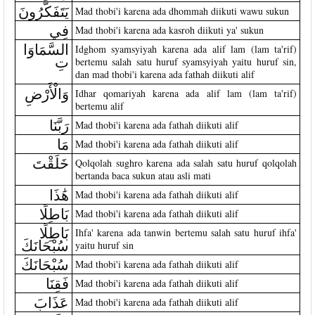
يَتَفَكَّرُونَ
Mad thobi'i karena ada dhommah diikuti wawu sukun
فِي
Mad thobi'i karena ada kasroh diikuti ya' sukun
السَّمَاوَا
Idghom syamsyiyah karena ada alif lam (lam ta'rif)
تِ
bertemu salah satu huruf syamsyiyah yaitu huruf sin,
dan mad thobi'i karena ada fathah diikuti alif
وَالْأَرْضِ
Idhar qomariyah karena ada alif lam (lam ta'rif)
bertemu alif
رَبَّنَا
Mad thobi'i karena ada fathah diikuti alif
مَا
Mad thobi'i karena ada fathah diikuti alif
خَلَقْتَ
Qolqolah sughro karena ada salah satu huruf qolqolah
bertanda baca sukun atau asli mati
هَٰذَا
Mad thobi'i karena ada fathah diikuti alif
بَاطِلًا
Mad thobi'i karena ada fathah diikuti alif
بَاطِلًا
Ihfa' karena ada tanwin bertemu salah satu huruf ihfa'
سُبْحَانَكَ
yaitu huruf sin
سُبْحَانَكَ
Mad thobi'i karena ada fathah diikuti alif
فَقِنَا
Mad thobi'i karena ada fathah diikuti alif
عَذَابَ
Mad thobi'i karena ada fathah diikuti alif