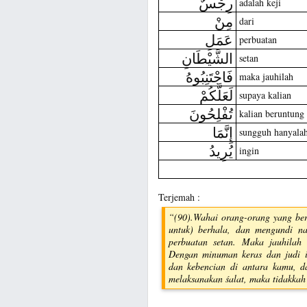
رِجْسٌ
adalah keji
مِنْ
dari
عَمَلِ
perbuatan
الشَّيْطَانِ
setan
فَاجْتَنِبُوهُ
maka jauhilah
لَعَلَّكُمْ
supaya kalian
تُفْلِحُونَ
kalian beruntung
إِنَّمَا
sungguh hanyala
يُرِيدُ
ingin
Terjemah :
“(90).Wahai orang-orang yang ber
untuk) berhala, dan mengundi na
perbuatan setan. Maka jauhilah 
Dengan minuman keras dan judi i
dan kebencian di antara kamu, d
melaksanakan śalat, maka tidakka