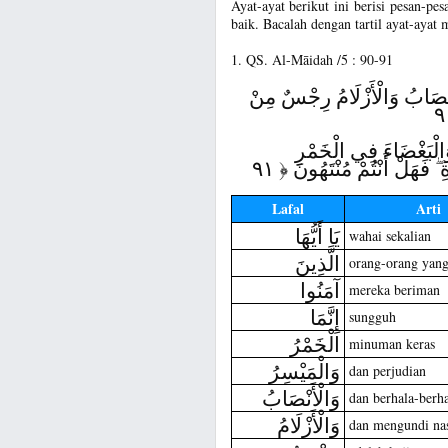
Ayat-ayat berikut ini berisi pesan-p
baik. Bacalah dengan tartil ayat-ayat 
1. QS. Al-Māidah /5 : 90-91
لْأَنْصَابُ وَالْأَزْلَامُ رِجْسٌ مِنْ
 وَالْبَغْضَاءَ فِي الْخَمْرِ
 فَهَلْ أَنْتُمْ مُنْتَهُونَ ﴿ ٩١
Lafal
Arti
يَا أَيُّهَا
wahai sekalian
الَّذِينَ
orang-orang yan
آمَنُوا
mereka beriman
إِنَّمَا
sungguh
الْخَمْرُ
minuman keras
وَالْمَيْسِرُ
dan perjudian
وَالْأَنْصَابُ
dan berhala-berha
وَالْأَزْلَامُ
dan mengundi na