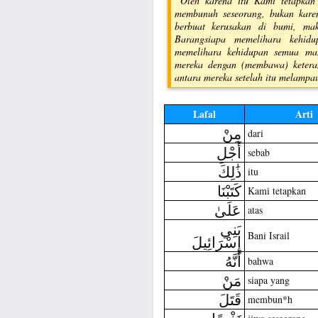
“Oleh karena itu Kami tetapkan
membunuh seseorang, bukan kare
berbuat kerusakan di bumi, ma
Barangsiapa memelihara kehid
memelihara kehidupan semua ma
mereka dengan (membawa) keteran
antara mereka setelah itu melampau
Lafal
Arti
مِنْ
dari
أَجْلِ
sebab
ذَٰلِكَ
itu
كَتَبْنَا
Kami tetapkan
عَلَىٰ
atas
بَنِي
Bani Israil
إِسْرَائِيلَ
أَنَّهُ
bahwa
مَنْ
siapa yang
قَتَلَ
membun*h