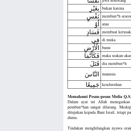
نَفْسًا
jiwa seseorang
بِغَيْرِ
bukan karena
نَفْسٍ
membun*h seseo
أَوْ
atau
فَسَادٍ
membuat kerusak
فِي
di muka
الْأَرْضِ
bumi
فَكَأَنَّمَا
maka seakan-aka
قَتَلَ
dia membun*h
النَّاسَ
manusia
جَمِيعًا
keseluruhan
Memahami Pesan-pesan Mulia Q.S.
Dalam ayat ini Allah menegaskan 
pembun*han sangat dilarang. Meski
ditujukan kepada Bani Israil, tetapi 
dunia.
Tindakan menghilangkan nyawa orang