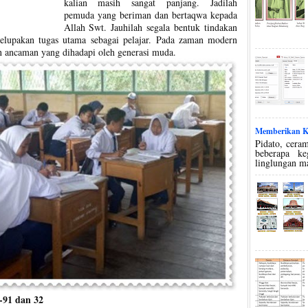
kalian masih sangat panjang. Jadilah
pemuda yang beriman dan bertaqwa kepada
Allah Swt. Jauhilah segala bentuk tindakan
elupakan tugas utama sebagai pelajar. Pada zaman modern
an ancaman yang dihadapi oleh generasi muda.
Memberikan Ko
Pidato, ceram
beberapa k
linglungan m
-91 dan 32