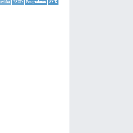
erdeka
PAUD
Pengetahuan
SMK