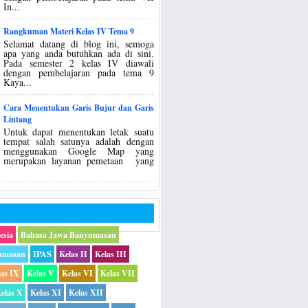
In...
Rangkuman Materi Kelas IV Tema 9
Selamat datang di blog ini, semoga
apa yang anda butuhkan ada di sini.
Pada semester 2 kelas IV diawali
dengan pembelajaran pada tema 9
Kaya...
Cara Menentukan Garis Bujur dan Garis
Lintang
Untuk dapat menentukan letak suatu
tempat salah satunya adalah dengan
menggunakan Google Map yang
merupakan layanan pemetaan yang
esia
Bahasa Jawa Banyumasan
umasan
IPAS
Kelas II
Kelas III
las IX
Kelas V
Kelas VI
Kelas VII
elas X
Kelas XI
Kelas XII