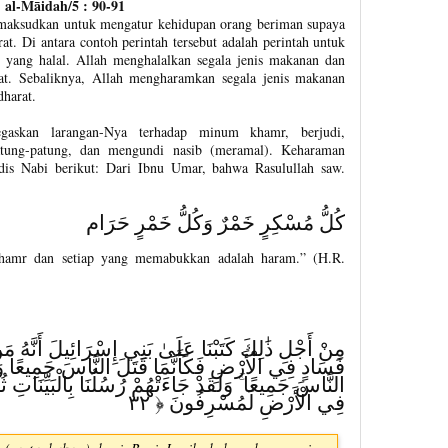
al-Māidah/5 : 90-91
dimaksudkan untuk mengatur kehidupan orang beriman supaya
t. Di antara contoh perintah tersebut adalah perintah untuk
ang halal. Allah menghalalkan segala jenis makanan dan
. Sebaliknya, Allah mengharamkan segala jenis makanan
harat.
gaskan larangan-Nya terhadap minum khamr, berjudi,
ung-patung, dan mengundi nasib (meramal). Keharaman
dis Nabi berikut: Dari Ibnu Umar, bahwa Rasulullah saw.
كُلُّ مُسْكِرٍ خَمْرٌ وَكُلُّ خَمْرٍ حَرَام
hamr dan setiap yang memabukkan adalah haram.” (H.R.
مِنْ أَجْلِ ذَٰلِكَ كَتَبْنَا عَلَىٰ بَنِي إِسْرَائِيلَ أَنَّهُ مَ
فَسَادٍ فِي الْأَرْضِ فَكَأَنَّمَا قَتَلَ النَّاسَ جَمِيعًا وَمَن
النَّاسَ جَمِيعًا ۚ وَلَقَدْ جَاءَتْهُمْ رُسُلُنَا بِالْبَيِّنَاتِ ثُمّ
فِي الْأَرْضِ لَمُسْرِفُونَ ﴿ ٣٢