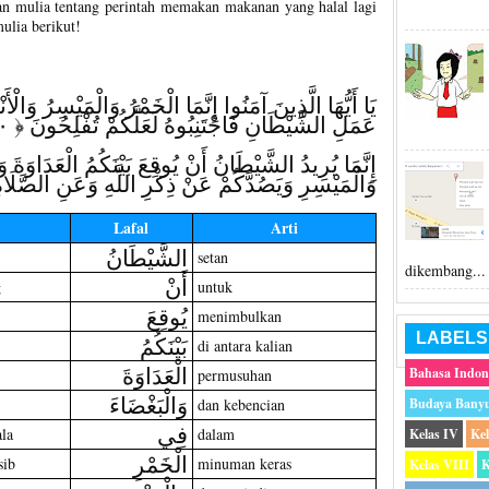
esan mulia tentang perintah memakan makanan yang halal lagi
mulia berikut!
يَا أَيُّهَا الَّذِينَ آمَنُوا إِنَّمَا الْخَمْرُ وَالْمَيْسِرُ وَا
عَمَلِ الشَّيْطَانِ فَاجْتَنِبُوهُ لَعَلَّكُمْ تُفْلِحُونَ ﴿ ٩٠
إِنَّمَا يُرِيدُ الشَّيْطَانُ أَنْ يُوقِعَ بَيْنَكُمُ الْعَدَاوَةَ
وَالْمَيْسِرِ وَيَصُدَّكُمْ عَنْ ذِكْرِ اللَّهِ وَعَنِ الصَّلَاةِ ۖ
Lafal
Arti
الشَّيْطَانُ
setan
dikembang...
أَنْ
g
untuk
يُوقِعَ
menimbulkan
LABELS
بَيْنَكُمُ
di antara kalian
الْعَدَاوَةَ
Bahasa Indon
permusuhan
وَالْبَغْضَاءَ
dan kebencian
Budaya Bany
فِي
la
dalam
Kelas IV
Ke
الْخَمْرِ
sib
minuman keras
Kelas VIII
K