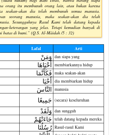
 (suatu hukum) bagi Bani Israil, bahwa barang siapa
na orang itu membunuh orang lain, atau bukan karena
ka seakan-akan dia telah membunuh semua manusia.
upan seorang manusia, maka seakan-akan dia telah
nusia. Sesungguhnya Rasul Kami telah datang kepada
gan-keterangan yang jelas. Tetapi kemudian banyak di
i batas di bumi.” (Q.S. Al-Māidah /5 : 32)
Lafal
Arti
وَمَنْ
dan siapa yang
أَحْيَاهَا
membiarkannya hidup
فَكَأَنَّمَا
maka seakan-akan
أَحْيَا
dia membiarkan hidup
النَّاسَ
manusia
جَمِيعًا
(secara) keseluruhan
وَلَقَدْ
dan sungguh
جَاءَتْهُمْ
telah datang kepada mereka
رُسُلُنَا
Rasul-rasul Kami