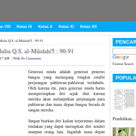
s VIII
Kelas IX
Kelas X
Kelas XI
Kelas XII
lia Q.S. al-Māidah/5 : 90-91
PENCAR
ia Q.S. al-Māidah/5 : 90-91
:17 AM
|
With
No Comments
Custom Search
Generasi muda adalah generasi penerus
bangsa yang memegang tongkat estafet
POPULA
perjuangan pahlawan-pahlawan terdahulu.
Oleh karena itu, para generasi muda harus
mempersiapkan diri sejak dini karena
mereka akan melanjutkan perjuangan para
pahlawan dan masa depan bangsa berada di
tangan mereka.
Pendidikan...
Jangan biarkan diri kalian terjerumus dalam
tindakan yang dapat merugikan diri sendiri
maupun orang lain. Ingatlah masa depan