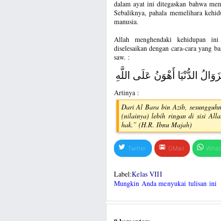
dalam ayat ini ditegaskan bahwa me
Sebaliknya, pahala memelihara kehid
manusia.
Allah menghendaki kehidupan ini
diselesaikan dengan cara-cara yang ba
saw. :
َوَالُ الدُّنْيَا أَهْوَنُ عَلَى اللَّهِ
Artinya :
Dari Al Bara bin Azib, sesungguh
(nilainya) lebih ringan di sisi 
hak.” (H.R. Ibnu Majah)
Twitter
GMail
What
Label:
Kelas VIII
Mungkin Anda menyukai tulisan ini