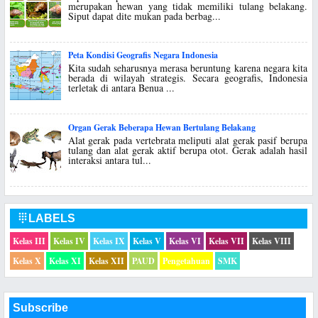
merupakan hewan yang tidak memiliki tulang belakang.
Siput dapat dite mukan pada berbag...
Peta Kondisi Geografis Negara Indonesia
Kita sudah seharusnya merasa beruntung karena negara kita
berada di wilayah strategis. Secara geografis, Indonesia
terletak di antara Benua ...
Organ Gerak Beberapa Hewan Bertulang Belakang
Alat gerak pada vertebrata meliputi alat gerak pasif berupa
tulang dan alat gerak aktif berupa otot. Gerak adalah hasil
interaksi antara tul...
LABELS

Kelas III
Kelas IV
Kelas IX
Kelas V
Kelas VI
Kelas VII
Kelas VIII
Kelas X
Kelas XI
Kelas XII
PAUD
Pengetahuan
SMK
Subscribe