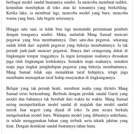
berbagai model sandal buatannya sendiri. Ia mencoba membuat sedikit,
kemudian menitipkan di toko atau ke temannya yang berkeliling.
Ketika laku, ia membuat lagi, mencoba model yang baru, mencoba
warna yang baru, lalu begitu seterusnya.
Hingga satu saat, ia tidak bisa lagi memenuhi permintaan pembeli
dengan tenaganya sendiri. Maka, mulailah Mang Samad mencari
pegawai yang bisa membantunya. Dari satu-dua pegawai, sekarang
sudah lebih dari sepuluh pegawai yang bekerja membantunya. Ia tak
pernah jauh-jauh mencari pegawai. Hanya dari orangorang dekat di
lingkungan tempat tinggalnya. Ia ingin kemajuan usahanya dirasakan
juga oleh lingkungan terdekatnya. Semakin maju usahanya, semakin
maju juga tingkat penghidupan pegawai yang bekerja membantunya.
Mang Samad tidak saja menaikkan taraf hidupnya, tetapi juga
membantu memajukan taraf hidup masyarakat di lingkungannya.
Belajar yang tak pernah henti, membuat usaha yang dirintis Mang
Samad terus berkembang. Berbeda dengan produk sandal Garut yang
model dan bahannya tak berubah dari waktu ke waktu. Mang Samad
sering memperhatikan model sandal di majalah dan model sandal
merek luar negeri yang dijual di toko. Ia pun secara berkala
mengeluarkan model baru. Walaupun model yang dibuatnya sederhana,
ia selalu menggunakan bahan yang terbaik serta teknik jahitan yang
kuat. Dengan demikian sandal buatannya tahan lama.