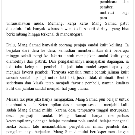
pembicara dan
pemberi
motivasi bagi
para
wirausahawan muda. Memang, kerja keras Mang Samad patut
dicontoh. Tak banyak wirausahawan kecil seperti dirinya yang bisa
berkembang hingga terkenal di mancanegara.
Dulu, Mang Samad hanyalah seorang penjaja sandal kulit keliling. Ia
berjalan dari desa ke desa, kemudian memberanikan diri beberapa
minggu sekali pergi ke Jakarta untuk menjajakan sandal kulit yang
diambilnya dari pabrik. Dari pengalamannya menjajakan dagangan, ia
jadi tahu keinginan pembeli. Ia jadi tahu model seperti apa yang
menjadi favorit pembeli. Ternyata semakin rumit bentuk jalinan kulit
sebuah sandal, apalagi untuk laki-laki, justru tidak diminati. Bentuk
sederhana dan klasik tetap menjadi favorit pembeli, namun kualitas
kulit dan jahitan sandal menjadi hal yang utama.
Merasa tak puas jika hanya menjajakan, Mang Samad pun belajar untuk
membuat sandal. Keterampilan dasar memproses dan menjahit kulit
sudah Mang Samad miliki, karena desa tempatnya tinggal merupakan
desa pengrajin sandal. Mang Samad hanya memperluas
keterampilannya dengan belajar membuat pola sandal, belajar mengenal
aneka bahan, lalu menambahkan pengetahuan minat pembeli dari
pengalamannya berjualan. Mang Samad mulai bereksperimen dengan