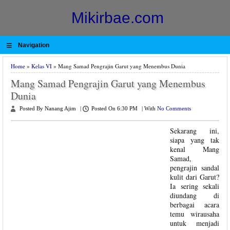
Mikirbae.com
≡
Navigation
Home
»
Kelas VI
» Mang Samad Pengrajin Garut yang Menembus Dunia
Mang Samad Pengrajin Garut yang Menembus
Dunia
Posted By Nanang Ajim
|
Posted On 6:30 PM
|
With
No Comments
Sekarang ini,
siapa yang tak
kenal Mang
Samad,
pengrajin sandal
kulit dari Garut?
Ia sering sekali
diundang di
berbagai acara
temu wirausaha
untuk menjadi