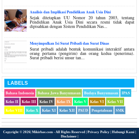
Analisis dan Implikasi Pendidikan Anak Usia Dini
Sejak ditetapkan UU Nomor 20 tahun 2003, tentang
Pendidikan Anak Usia Dini secara resmi tidak dapat
dipisahkan dengan Sistem Pendidikan Nas...
Menyimpulkan Isi Surat Pribadi dan Surat Dinas
Surat pribadi adalah bentuk komunikasi interaktif antara
orang pertama (pengirim) dan orang kedua (penerima).
Surat pribadi berisi unsur tan...
LABELS
Bahasa Indonesia
Bahasa Jawa Banyumasan
Budaya Banyumasan
IPAS
Kelas II
Kelas III
Kelas IV
Kelas IX
Kelas V
Kelas VI
Kelas VII
Kelas VIII
Kelas X
Kelas XI
Kelas XII
PAUD
Pengetahuan
SMK
Copyright ©
2026|
Mikirbae.com
- All Rights Reserved |
Privacy Policy
|
Hubungi Kami
|
Disclaimer
|