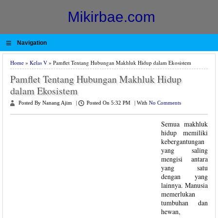
Mikirbae.com
≡
Navigation
Home
»
Kelas V
» Pamflet Tentang Hubungan Makhluk Hidup dalam Ekosistem
Pamflet Tentang Hubungan Makhluk Hidup
dalam Ekosistem
Posted By Nanang Ajim
|
Posted On 5:32 PM
|
With
No Comments
Semua makhluk
hidup memiliki
kebergantungan
yang saling
mengisi antara
yang satu
dengan yang
lainnya. Manusia
memerlukan
tumbuhan dan
hewan,