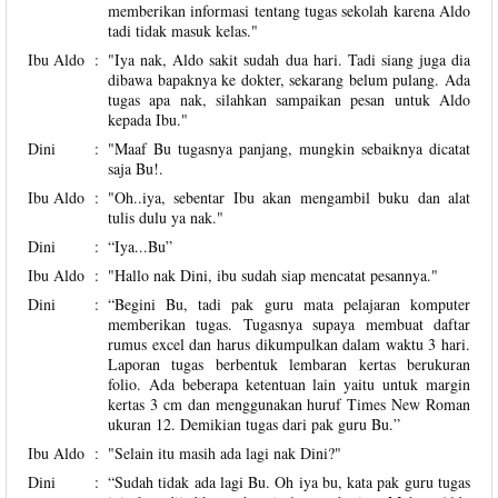
memberikan informasi tentang tugas sekolah karena Aldo
tadi tidak masuk kelas."
Ibu Aldo
:
"Iya nak, Aldo sakit sudah dua hari. Tadi siang juga dia
dibawa bapaknya ke dokter, sekarang belum pulang. Ada
tugas apa nak, silahkan sampaikan pesan untuk Aldo
kepada Ibu."
Dini
:
"Maaf Bu tugasnya panjang, mungkin sebaiknya dicatat
saja Bu!.
Ibu Aldo
:
"Oh..iya, sebentar Ibu akan mengambil buku dan alat
tulis dulu ya nak."
Dini
:
“Iya...Bu”
Ibu Aldo
:
"Hallo nak Dini, ibu sudah siap mencatat pesannya."
Dini
:
“Begini Bu, tadi pak guru mata pelajaran komputer
memberikan tugas. Tugasnya supaya membuat daftar
rumus excel dan harus dikumpulkan dalam waktu 3 hari.
Laporan tugas berbentuk lembaran kertas berukuran
folio. Ada beberapa ketentuan lain yaitu untuk margin
kertas 3 cm dan menggunakan huruf Times New Roman
ukuran 12. Demikian tugas dari pak guru Bu.”
Ibu Aldo
:
"Selain itu masih ada lagi nak Dini?"
Dini
:
“Sudah tidak ada lagi Bu. Oh iya bu, kata pak guru tugas