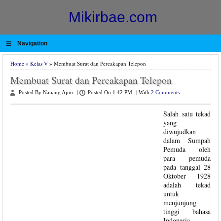
Mikirbae.com
≡
Navigation
Home
»
Kelas V
» Membuat Surat dan Percakapan Telepon
Membuat Surat dan Percakapan Telepon
Posted By Nanang Ajim
|
Posted On 1:42 PM
|
With
2 Comments
Salah satu tekad
yang
diwujudkan
dalam Sumpah
Pemuda oleh
para pemuda
pada tanggal 28
Oktober 1928
adalah tekad
untuk
menjunjung
tinggi bahasa
Indonesia