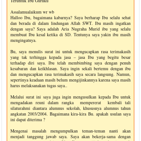
Teruntuk Ibu Guruku
Assalamualaikum wr wb
Halloo Ibu, bagaimana kabarnya? Saya berharap Ibu selalu sehat
dan berada di dalam lindungan Allah SWT. Ibu masih ingatkan
dengan saya? Saya adalah Aria Nugraha Murid ibu yang selalu
membuat Ibu kesal ketika di SD. Tentunya saya yakin ibu masih
mengingatnya.
Bu, saya menulis surat ini untuk mengucapkan rasa terimakasih
yang tak terhingga kepada jasa – jasa Ibu yang begitu besar
terhadap diri saya. Ibu telah membimbing saya dengan penuh
kesabaran dan keikhlasan. Saya ingin sekali bertemu dengan ibu
dan mengucapkan rasa terimakasih saya secara langsung. Namun,
sepertinya keadaan masih belum mengijinkannya karena saya masih
harus melaksanakan tugas saya..
Melalui surat ini saya juga ingin mengusulkan kepada Ibu untuk
mengadakan reuni dalam rangka mempererat kembali tali
silaturahmi diantara alumnus sekolah, khususnya alumnus tahun
angkatan 2003/2004. Bagaimana kira-kira Bu. apakah usulan saya
ini dapat diterima ?
Mengenai masalah mengumpulkan teman-teman nanti akan
menjadi tanggung jawab saya. Saya akan bekerja-sama dengan