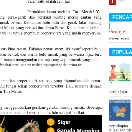
Salah satu adalah seni tari.
Pernahkah kamu melihat Tari Merak? Ya,
ang gerak-gerik dan perilaku burung merak jantan yang
PENCAR
rak betina. Keindahan bulu-bulu dan gerak laku binatang
ari Merak yang berasal dari Jawa Barat. Keindahan bulu-bulu
tari ini untuk membuat properti tari yang indah menyerupai
Custom Search
 ciri khas tarian. Pakaian penari memiliki motif seperti bulu
POPULA
kan bentuk dan warna bulu merak yang berwarna hijau biru
g di tangan menggambarkan sepasang sayap merak yang indah.
pakai para penari makin memperindah tarian ini.
atilah properti tari apa saja yang digunakan oleh penari
ahu fungsi setiap properti tari tersebut. Lalu bersama dengan
an Tari Merak
pembelajara..
ang menggambarkan gerakan-gerakan burung merak. Beberapa
unakan pada tari merak antara lain sebagai berikut.
percakapan 
dilakukan ole