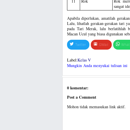
11
Rok
Rok meru
sangat id
Apabila diperlukan, amatilah geraka
Lalu, lihatlah gerakan-gerakan tari y
pada Tari Merak, lalu berlatihla
Macan Ucul yang biasa digunakan seba
Twitter
GMail
What
Label:
Kelas V
Mungkin Anda menyukai tulisan ini
0 komentar:
Post a Comment
Mohon tidak memasukan link aktif.