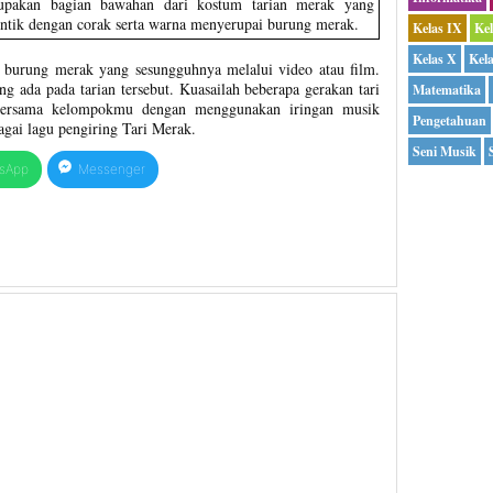
pakan bagian bawahan dari kostum tarian merak yang
entik dengan corak serta warna menyerupai burung merak.
Kelas IX
Ke
Kelas X
Kel
n burung merak yang sesungguhnya melalui video atau film.
ang ada pada tarian tersebut. Kuasailah beberapa gerakan tari
Matematika
h bersama kelompokmu dengan menggunakan iringan musik
Pengetahuan
gai lagu pengiring Tari Merak.
Seni Musik
sApp
Messenger