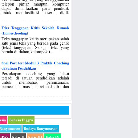
telepon pintar maupun komputer
dapat dimanfaatkan para pendidik
untuk memfasilitasi peserta didik
Teks Tenggapan Kritis Sekolah Rumah
(Homeschooling)
Teks tanggapan kritis merupakan salah
satu jenis teks yang berada pada genre
(teks) tanggapan. Sebagai teks yang
berada di dalam kelompok t...
Soal Post test Modul 3 Praktik Coaching
di Satuan Pendidikan
Percakapan coaching yang biasa
terjadi di satuan pendidikan adalah
untuk membahas, perencanaan,
pemecahan masalah, refleksi diri dan
esia
Bahasa Inggris
 Banyumasan
Budaya Banyumasan
IPAS
Kelas II
Kelas III
Kelas IV