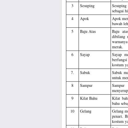
3
Sesuping
Sesuping 
sebagai hi
4
Apok
Apok mer
bawah leh
5
Baju Atas
Baju ata
dibilang
warnanya
merak.
6
Sayap
Sayap me
berfungsi
kostum y
7.
Sabuk
Sabuk me
untuk me
8
Sampur
Sampur 
menyerupa
9
Kilat Bahu
Kilat ba
bahu seba
10
Gelang
Gelang me
penari. B
kostum ya