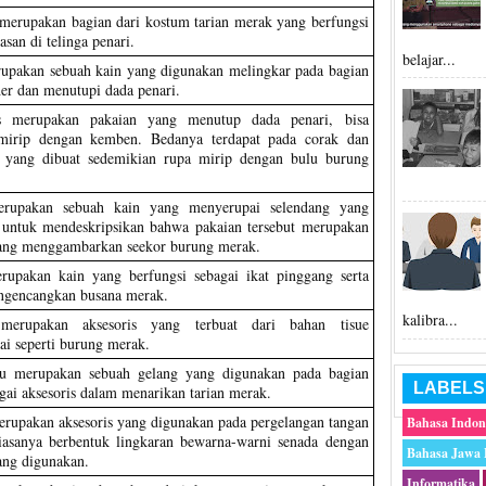
merupakan bagian dari kostum tarian merak yang berfungsi
asan di telinga penari.
belajar...
upakan sebuah kain yang digunakan melingkar pada bagian
er dan menutupi dada penari.
s merupakan pakaian yang menutup dada penari, bisa
 mirip dengan kemben. Bedanya terdapat pada corak dan
 yang dibuat sedemikian rupa mirip dengan bulu burung
rupakan sebuah kain yang menyerupai selendang yang
 untuk mendeskripsikan bahwa pakaian tersebut merupakan
ang menggambarkan seekor burung merak.
rupakan kain yang berfungsi sebagai ikat pinggang serta
ngencangkan busana merak.
kalibra...
merupakan aksesoris yang terbuat dari bahan tisue
i seperti burung merak.
hu merupakan sebuah gelang yang digunakan pada bagian
LABELS
gai aksesoris dalam menarikan tarian merak.
rupakan aksesoris yang digunakan pada pergelangan tangan
Bahasa Indon
iasanya berbentuk lingkaran bewarna-warni senada dengan
Bahasa Jawa
ng digunakan.
Informatika