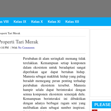
s VIII
Kelas IX
Kelas X
Kelas XI
Kelas XII
operti Tari Merak
roperti Tari Merak
0:16 PM
|
With
No Comments
Perubahan di alam seringkali memang tidak
terelakkan. Kemampuan setiap komponen
dalam ekosistem untuk beradaptasi sangat
diperlukan agar dapat bertahan hidup.
Manusia sebagai makhluk hidup yang paling
beradab memegang peran penting terhadap
perubahan ekosistem tersebut. Manusia
hampir selalu dapat berinteraksi dengan
semua komponen ekosistem semenjak dulu.
Kemampuan berinteraksi ini dibuktikan
dengan adanya berbagai ragam seni yang
PLEASE
melibatkan alam sebagai sumber inspirasi.