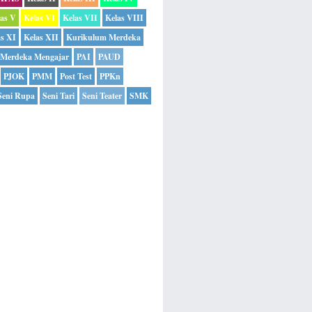
las V
Kelas VI
Kelas VII
Kelas VIII
as XI
Kelas XII
Kurikulum Merdeka
Merdeka Mengajar
PAI
PAUD
PJOK
PMM
Post Test
PPKn
Seni Rupa
Seni Tari
Seni Teater
SMK