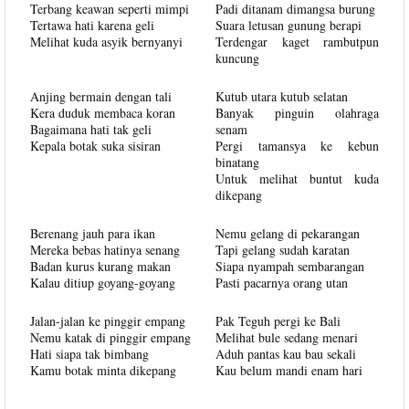
Terbang keawan seperti mimpi
Padi ditanam dimangsa burung
Tertawa hati karena geli
Suara letusan gunung berapi
Melihat kuda asyik bernyanyi
Terdengar kaget rambutpun
kuncung
Anjing bermain dengan tali
Kutub utara kutub selatan
Kera duduk membaca koran
Banyak pinguin olahraga
Bagaimana hati tak geli
senam
Kepala botak suka sisiran
Pergi tamansya ke kebun
binatang
Untuk melihat buntut kuda
dikepang
Berenang jauh para ikan
Nemu gelang di pekarangan
Mereka bebas hatinya senang
Tapi gelang sudah karatan
Badan kurus kurang makan
Siapa nyampah sembarangan
Kalau ditiup goyang-goyang
Pasti pacarnya orang utan
Jalan-jalan ke pinggir empang
Pak Teguh pergi ke Bali
Nemu katak di pinggir empang
Melihat bule sedang menari
Hati siapa tak bimbang
Aduh pantas kau bau sekali
Kamu botak minta dikepang
Kau belum mandi enam hari