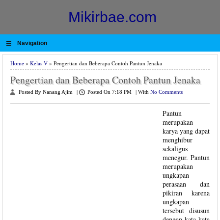
Mikirbae.com
≡
Navigation
Home
»
Kelas V
» Pengertian dan Beberapa Contoh Pantun Jenaka
Pengertian dan Beberapa Contoh Pantun Jenaka
Posted By Nanang Ajim
|
Posted On 7:18 PM
|
With
No Comments
Pantun
merupakan
karya yang dapat
menghibur
sekaligus
menegur. Pantun
merupakan
ungkapan
perasaan dan
pikiran karena
ungkapan
tersebut disusun
dengan kata-kata