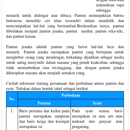
sedemikian rupa
sehingga
menarik untuk didengar atau dibaca. Pantun menunjukkan bahwa
Indonesia memiliki ciri khas tersendiri dalam mendidik dan
menyampaikan hal-hal yang bermanfaat.Berdasarkan isinya, pantun
dibedakan menjadi pantun jenaka, pantun nasihat, pantun teka-teki,
dan pantun kiasan,
Pantun jenaka adalah pantun yang berisi hal-hal lucu dan
menarik. Pantun jenaka merupakan pantun yang bertujuan untuk
menghibur orang yang mendengar, terkadang dijadikan sebagai media
untuk saling menyindir dalam suasana yang penuh keakraban, sehingga
tidak menimbulkan rasa tersinggung, dan dengan pantun jenaka
diharapkan suasana akan menjadi semakin riang.
Carilah informasi tentang persamaan dan perbedaan antara pantun dan
syair. Tuliskan dalam bentuk tabel sebagai berikut.
Perbedaan
No.
Pantun
Syair
1.
Baris pertama dan kedua pada
Pada syair semua baris
pantun merupakan sampiran
merupakan isi atau arti atau
dan baris keiga dan keempat
maksud dari penyair atau
merupakan isi.
pengarang.