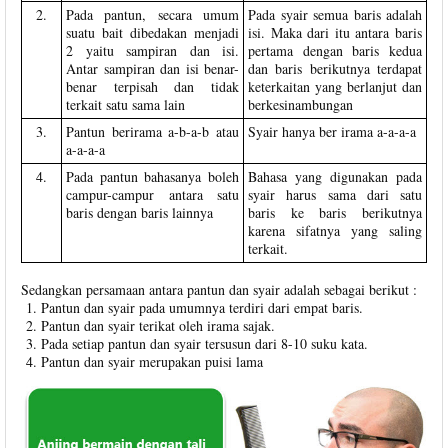
2.
Pada pantun, secara umum
Pada syair semua baris adalah
suatu bait dibedakan menjadi
isi. Maka dari itu antara baris
2 yaitu sampiran dan isi.
pertama dengan baris kedua
Antar sampiran dan isi benar-
dan baris berikutnya terdapat
benar terpisah dan tidak
keterkaitan yang berlanjut dan
terkait satu sama lain
berkesinambungan
3.
Pantun berirama a-b-a-b atau
Syair hanya ber irama a-a-a-a
a-a-a-a
4.
Pada pantun bahasanya boleh
Bahasa yang digunakan pada
campur-campur antara satu
syair harus sama dari satu
baris dengan baris lainnya
baris ke baris berikutnya
karena sifatnya yang saling
terkait.
Sedangkan persamaan antara pantun dan syair adalah sebagai berikut :
Pantun dan syair pada umumnya terdiri dari empat baris.
Pantun dan syair terikat oleh irama sajak.
Pada setiap pantun dan syair tersusun dari 8-10 suku kata.
Pantun dan syair merupakan puisi lama