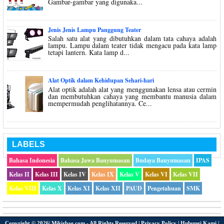
Gambar-gambar yang digunaka...
Jenis Jenis Lampu Panggung Teater
Salah satu alat yang dibutuhkan dalam tata cahaya adalah
lampu. Lampu dalam teater tidak mengacu pada kata lamp
tetapi lantern. Kata lamp d...
Alat Optik dalam Kehidupan Sehari-hari
Alat optik adalah alat yang menggunakan lensa atau cermin
dan membutuhkan cahaya yang membantu manusia dalam
mempermudah penglihatannya. Ce...
LABELS
Bahasa Indonesia
Bahasa Jawa Banyumasan
Budaya Banyumasan
IPAS
Kelas II
Kelas III
Kelas IV
Kelas IX
Kelas V
Kelas VI
Kelas VII
Kelas VIII
Kelas X
Kelas XI
Kelas XII
PAUD
Pengetahuan
SMK
Copyright ©
2026|
Mikirbae.com
- All Rights Reserved |
Privacy Policy
|
Hubungi Kami
|