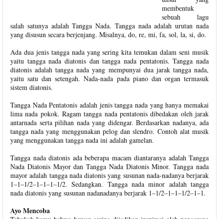
membentuk
sebuah lagu
salah satunya adalah Tangga Nada. Tangga nada adalah urutan nada
yang disusun secara berjenjang. Misalnya, do, re, mi, fa, sol, la, si, do.
Ada dua jenis tangga nada yang sering kita temukan dalam seni musik
yaitu tangga nada diatonis dan tangga nada pentatonis. Tangga nada
diatonis adalah tangga nada yang mempunyai dua jarak tangga nada,
yaitu satu dan setengah. Nada-nada pada piano dan organ termasuk
sistem diatonis.
Tangga Nada Pentatonis adalah jenis tangga nada yang hanya memakai
lima nada pokok. Ragam tangga nada pentatonis dibedakan oleh jarak
antarnada serta pilihan nada yang didengar. Berdasarkan nadanya, ada
tangga nada yang menggunakan pelog dan slendro. Contoh alat musik
yang menggunakan tangga nada ini adalah gamelan.
Tangga nada diatonis ada beberapa macam diantaranya adalah Tangga
Nada Diatonis Mayor dan Tangga Nada Diatonis Minor. Tangga nada
mayor adalah tangga nada diatonis yang susunan nada-nadanya berjarak
1–1–1/2–1–1–1–1/2. Sedangkan. Tangga nada minor adalah tangga
nada diatonis yang susunan nadanadanya berjarak 1–1/2–1–1–1/2–1–1.
Ayo Mencoba