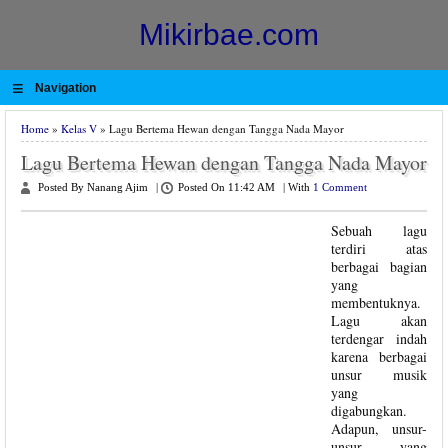
Mikirbae.com
≡
Navigation
Home
»
Kelas V
» Lagu Bertema Hewan dengan Tangga Nada Mayor
Lagu Bertema Hewan dengan Tangga Nada Mayor
Posted By Nanang Ajim
|
Posted On 11:42 AM
|
With
1 Comment
Sebuah lagu
terdiri atas
berbagai bagian
yang
membentuknya.
Lagu akan
terdengar indah
karena berbagai
unsur musik
yang
digabungkan.
Adapun, unsur-
unsur yang