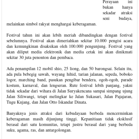
Perayaan ini
bukan hanya
sekadar atraksi
seni budaya,
melainkan simbol rakyat menghargai keberagaman.
Festival tahun ini akan lebih meriah dibandingkan dengan festival
sebelumnya. Festival akan dimeriahkan sekitar 10.000 pengisi acara
dan kemungkinan disaksikan oleh 100.000 pengunjung. Festival yang
akan diliput media elektronik dan media cetak ini akan dinikmati
sekitar 30 juta penonton dan pembaca.
Ada penampilan 12 mobil shio, 25 liong, dan 50 barongsai. Selain itu,
ada pula bebegig sawah, wayang hihid, tarian jalanan, sepeda, boboko
logor, marching band, pasukan pengibar bendera, ogoh-ogoh, parade
kostum, karnaval, dan lengseran. Rute festival lebih panjang, yakni
tidak sekadar dari wihara di Jalan Suryakencana sampai simpang ujung
Jalan Siliwangi, tetapi melingkar ke Jalan Sukasari, Jalan Pajajaran,
Tugu Kujang, dan Jalan Otto Iskandar Dinata.
Banyaknya jenis atraksi dari kebudayaan berbeda mencerminkan
keberagaman masih dijunjung tinggi. Kepanitiaan tidak eksklusif
berasal dari satu komunitas, tetapi justru berasal dari yang berbeda
suku, agama, ras, dan antargolongan.