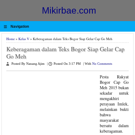
Mikirbae.com
≡
Navigation
Home
»
Kelas V
» Keberagaman dalam Teks Bogor Siap Gelar Cap Go Meh
Keberagaman dalam Teks Bogor Siap Gelar Cap
Go Meh
Posted By Nanang Ajim
|
Posted On 3:17 PM
|
With
No Comments
Pesta Rakyat
Bogor Cap Go
Meh 2015 bukan
sekadar untuk
mengakhiri
perayaan Imlek,
melainkan bukti
bahwa
masyarakat
bersatu dalam
keberagaman.