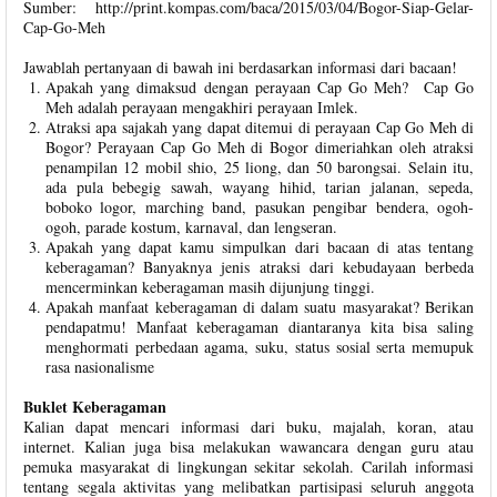
Sumber: http://print.kompas.com/baca/2015/03/04/Bogor-Siap-Gelar-
Cap-Go-Meh
Jawablah pertanyaan di bawah ini berdasarkan informasi dari bacaan!
Apakah yang dimaksud dengan perayaan Cap Go Meh? Cap Go
Meh adalah perayaan mengakhiri perayaan Imlek.
Atraksi apa sajakah yang dapat ditemui di perayaan Cap Go Meh di
Bogor? Perayaan Cap Go Meh di Bogor dimeriahkan oleh atraksi
penampilan 12 mobil shio, 25 liong, dan 50 barongsai. Selain itu,
ada pula bebegig sawah, wayang hihid, tarian jalanan, sepeda,
boboko logor, marching band, pasukan pengibar bendera, ogoh-
ogoh, parade kostum, karnaval, dan lengseran.
Apakah yang dapat kamu simpulkan dari bacaan di atas tentang
keberagaman? Banyaknya jenis atraksi dari kebudayaan berbeda
mencerminkan keberagaman masih dijunjung tinggi.
Apakah manfaat keberagaman di dalam suatu masyarakat? Berikan
pendapatmu! Manfaat keberagaman diantaranya kita bisa saling
menghormati perbedaan agama, suku, status sosial serta memupuk
rasa nasionalisme
Buklet Keberagaman
Kalian dapat mencari informasi dari buku, majalah, koran, atau
internet. Kalian juga bisa melakukan wawancara dengan guru atau
pemuka masyarakat di lingkungan sekitar sekolah. Carilah informasi
tentang segala aktivitas yang melibatkan partisipasi seluruh anggota