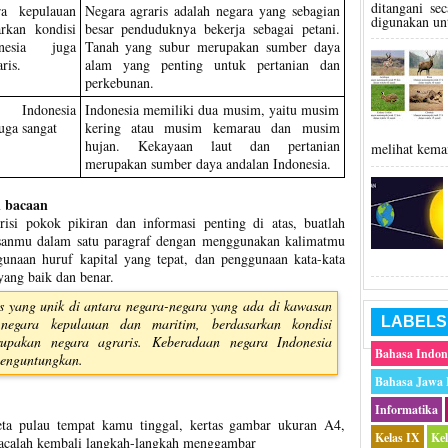
ditangani s
ra kepulauan
Negara agraris adalah negara yang sebagian
digunakan un
rkan kondisi
besar penduduknya bekerja sebagai petani.
onesia juga
Tanah yang subur merupakan sumber daya
ris.
alam yang penting untuk pertanian dan
perkebunan.
 Indonesia
Indonesia memiliki dua musim, yaitu musim
juga sangat
kering atau musim kemarau dan musim
hujan. Kekayaan laut dan pertanian
melihat kema
merupakan sumber daya andalan Indonesia.
 bacaan
si pokok pikiran dan informasi penting di atas, buatlah
kasanmu dalam satu paragraf dengan menggunakan kalimatmu
ggunaan huruf kapital yang tepat, dan penggunaan kata-kata
yang baik dan benar.
is yang unik di antara negara-negara yang ada di kawasan
LABELS
 negara kepulauan dan maritim, berdasarkan kondisi
rupakan negara agraris. Keberadaan negara Indonesia
Bahasa Indon
menguntungkan.
Bahasa Jawa
Informatika
peta pulau tempat kamu tinggal, kertas gambar ukuran A4,
Kelas IX
Ke
 Bacalah kembali langkah-langkah menggambar