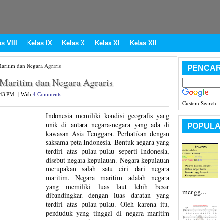
s VIII
Kelas IX
Kelas X
Kelas XI
Kelas XII
aritim dan Negara Agraris
PENCAR
 Maritim dan Negara Agraris
:43 PM
|
With
4 Comments
Custom Search
Indonesia memiliki kondisi geografis yang
unik di antara negara-negara yang ada di
POPULA
kawasan Asia Tenggara. Perhatikan dengan
saksama peta Indonesia. Bentuk negara yang
terdiri atas pulau-pulau seperti Indonesia,
disebut negara kepulauan. Negara kepulauan
merupakan salah satu ciri dari negara
maritim. Negara maritim adalah negara
yang memiliki luas laut lebih besar
mengg...
dibandingkan dengan luas daratan yang
terdiri atas pulau-pulau. Oleh karena itu,
penduduk yang tinggal di negara maritim