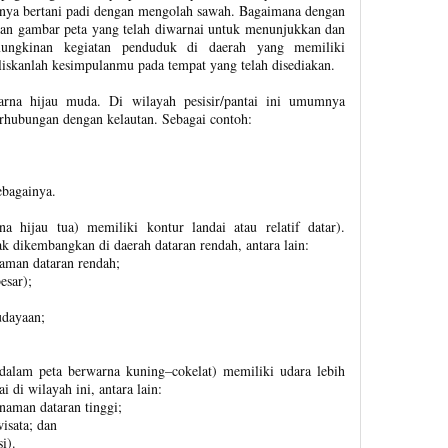
knya bertani padi dengan mengolah sawah. Bagaimana dengan
kan gambar peta yang telah diwarnai untuk menunjukkan dan
mungkinan kegiatan penduduk di daerah yang memiliki
iskanlah kesimpulanmu pada tempat yang telah disediakan.
arna hijau muda. Di wilayah pesisir/pantai ini umumnya
rhubungan dengan kelautan. Sebagai contoh:
ebagainya.
a hijau tua) memiliki kontur landai atau relatif datar).
k dikembangkan di daerah dataran rendah, antara lain:
aman dataran rendah;
esar);
udayaan;
dalam peta berwarna kuning–cokelat) memiliki udara lebih
 di wilayah ini, antara lain:
naman dataran tinggi;
isata; dan
i).