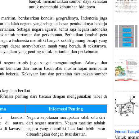
banyak memanfaatkan sumber daya kelautan
untuk memenuhi kebutuhan hidupnya.
 maritim, berdasarkan kondisi geografisnya, Indonesia juga
aris adalah negara yang sebagian besar penduduknya bekerja
rtanian. Sebagai negara agraris, tentu saja negara Indonesia
ok untuk pertanian dan perkebunan. Perhatikan kembali peta
, negara Indonesia memiliki banyak sekali gunung berapi yang
erapi dapat menyuburkan tanah yang berada di sekitarnya.
aya alam yang penting untuk pertanian dan perkebunan.
ai negara tropis juga sangat menguntungkan. Adanya dua
sim kemarau dan musim basah atau musim hujan membantu
ntuk bekerja. Kekayaan laut dan pertanian merupakan sumber
 kegiatan berikut.
formasi penting dari bacaan dengan menggunakan tabel di
ama
Informasi Penting
ki kondisi
Negara kepulauan merupakan salah satu ciri
k di antara
dari negara maritim. Negara maritim adalah
da di kawasan
negara yang memiliki luas laut lebih besar
Format Tampil
dibandingkan dengan luas daratan.
Untuk menam