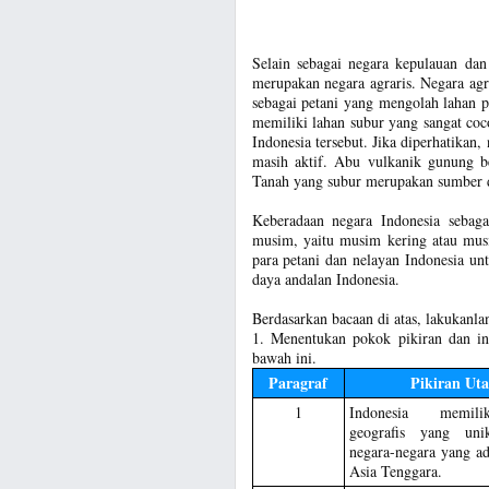
Selain sebagai negara kepulauan dan
merupakan negara agraris. Negara agr
sebagai petani yang mengolah lahan pe
memiliki lahan subur yang sangat coc
Indonesia tersebut. Jika diperhatikan
masih aktif. Abu vulkanik gunung b
Tanah yang subur merupakan sumber d
Keberadaan negara Indonesia sebag
musim, yaitu musim kering atau mu
para petani dan nelayan Indonesia u
daya andalan Indonesia.
Berdasarkan bacaan di atas, lakukanlan
1. Menentukan pokok pikiran dan in
bawah ini.
Paragraf
Pikiran Ut
1
Indonesia memili
geografis yang uni
negara-negara yang a
Asia Tenggara.