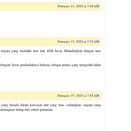
February 15, 2024 at 7:49 AM
February 15, 2024 at 7:55 AM
 negara yang memiliki luas laut lebih besar dibandingkan dengan luas
.
 sebagian besar penduduknya bekerja sebagai petani yang mengolah lahan
February 15, 2024 at 7:55 AM
a yang berada dalam kawasan laut yang luas. sedangkan. negara yang
ntungkan hidup dari sektor pertanian.