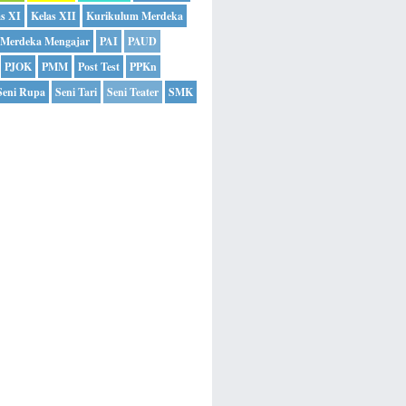
as XI
Kelas XII
Kurikulum Merdeka
Merdeka Mengajar
PAI
PAUD
PJOK
PMM
Post Test
PPKn
Seni Rupa
Seni Tari
Seni Teater
SMK