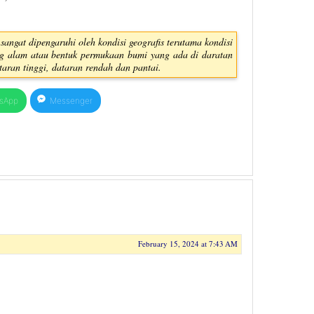
sangat dipengaruhi oleh kondisi geografis terutama kondisi
ang alam atau bentuk permukaan bumi yang ada di daratan
aran tinggi, dataran rendah dan pantai.
sApp
Messenger
February 15, 2024 at 7:43 AM