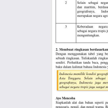
2
Selain sebagai nega
dan maritim, berdasa
geografisnya, Ind
merupakan negara agra
3
Keberadaan negara
sebagai negara tropis 
menguntungkan.
2. Membuat ringkasan berdasarkan
Dengan menggunakan tabel yang beri
sebuah ringkasan. Tuliskanlah ring
sendiri. Perhatikan tanda baca, pen
baku dalam kalimat bahasa Indonesia 
Indonesia memiliki kondisi geograf
Asia Tenggara. Selain sebagai
geografisnya, Indonesia juga me
sebagai negara tropis juga sangat 
Ayo Mencoba
Siapkanlah alat dan bahan seperti 
penggaris, pensil, dan pensil warna.