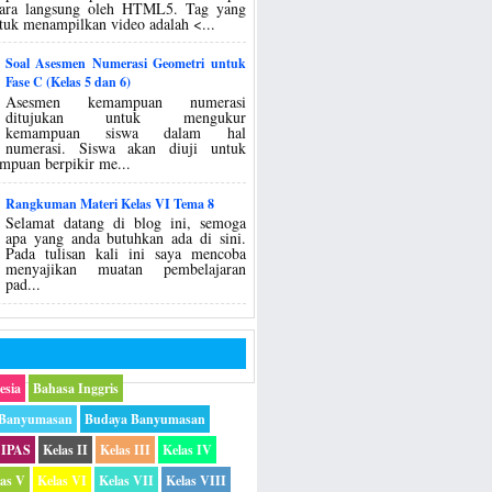
ecara langsung oleh HTML5. Tag yang
tuk menampilkan video adalah <...
Soal Asesmen Numerasi Geometri untuk
Fase C (Kelas 5 dan 6)
Asesmen kemampuan numerasi
ditujukan untuk mengukur
kemampuan siswa dalam hal
numerasi. Siswa akan diuji untuk
mpuan berpikir me...
Rangkuman Materi Kelas VI Tema 8
Selamat datang di blog ini, semoga
apa yang anda butuhkan ada di sini.
Pada tulisan kali ini saya mencoba
menyajikan muatan pembelajaran
pad...
esia
Bahasa Inggris
 Banyumasan
Budaya Banyumasan
IPAS
Kelas II
Kelas III
Kelas IV
las V
Kelas VI
Kelas VII
Kelas VIII