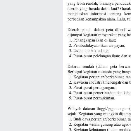
yang lebih rendah, biasanya pendudu
daerah yang berada dekat laut? Guna
menjelaskan informasi tentang ke
perbedaan kenampakan alam. Lalu, tul
Daerah pantai dalam peta diberi w
dijumpai kegiatan masyarakat yang be
Penangkapan ikan di laut;
Pembudidayaan ikan air payau;
Usaha tambak udang;
Pusat-pusat pelelangan ikan; dan s
Dataran rendah (dalam peta berwarn
Berbagai kegiatan manusia yang banya
Kegiatan pertanian/perkebunan tan
Kawasan industri (menengah dan b
Pusat-pusat perdagangan;
Pusat-pusat pemerintahan dan keb
Pusat-pusat permukiman.
Wilayah dataran tinggi/pegunungan (
sejuk. Kegiatan yang mungkin dijumpai
Budi daya pertanian/perkebunan ta
Kegiatan wisata gunung atau agrow
Kegiatan kehutanan (hutan produks