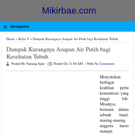
Mikirbae.com
≡
Navigation
Home
»
Kelas V
» Dampak Kurangnya Asupan Air Putih bagi Kesehatan Tubuh
Dampak Kurangnya Asupan Air Putih bagi
Kesehatan Tubuh
Posted By Nanang Ajim
|
Posted On 11:04 AM
|
With
No Comments
Menyatukan
berbagai
keahlian perlu
konsentrasi yang
tinggi loh.
Misalnya,
bermain dalam
sebuah band,
masing-masing
anggota harus
mampu