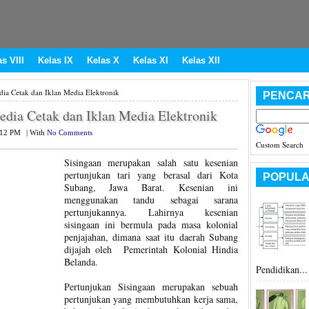
s VIII
Kelas IX
Kelas X
Kelas XI
Kelas XII
ia Cetak dan Iklan Media Elektronik
PENCAR
edia Cetak dan Iklan Media Elektronik
:12 PM
|
With
No Comments
Custom Search
Sisingaan merupakan salah satu kesenian
pertunjukan tari yang berasal dari Kota
POPULA
Subang, Jawa Barat. Kesenian ini
menggunakan tandu sebagai sarana
pertunjukannya. Lahirnya kesenian
sisingaan ini bermula pada masa kolonial
penjajahan, dimana saat itu daerah Subang
dijajah oleh Pemerintah Kolonial Hindia
Belanda.
Pendidikan...
Pertunjukan Sisingaan merupakan sebuah
pertunjukan yang membutuhkan kerja sama,