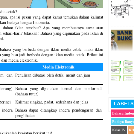
dia cetak?
epan, apa isi pesan yang dapat kamu temukan dalam kalimat
kan budaya bangsa Indonesia.
n dalam iklan tersebut? Apa yang membuatnya sama atau
 sehari-hari? Jelaskan! Bahasa yang digunakan pada iklan di
mi.
i bahasa yang berbeda dengan iklan media cetak, maka iklan
 yang bisa jadi berbeda dengan iklan media cetak. Brikut ini
 dan media elektronik.
Media Elektronik
lom dan
Penulisan dibatasi oleh detik, menit dan jam
derung)
Bahasa yang digunakan formal dan nonformal
(bahasa tutur)
perinci
Kalimat singkat, padat, sederhana dan jelas
LABELS
indera
Bahasa dapat ditangkap indera pendengaran dan
Bahasa Indon
penglihatan
Budaya Bany
Kelas IV
Ke
ukanlah kegiatan berikut ini!