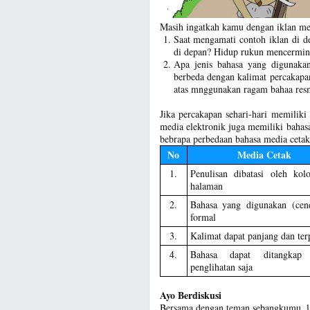
Masih ingatkah kamu dengan iklan me
Saat mengamati contoh iklan di d
di depan? Hidup rukun mencermin
Apa jenis bahasa yang digunaka
berbeda dengan kalimat percakapan
atas mnggunakan ragam bahaa res
Jika percakapan sehari-hari memilik
media elektronik juga memiliki bahasa
bebrapa perbedaan bahasa media cetak
No
Media Cetak
1.
Penulisan dibatasi oleh ko
halaman
2.
Bahasa yang digunakan (cen
formal
3.
Kalimat dapat panjang dan ter
4.
Bahasa dapat ditangkap 
penglihatan saja
Ayo Berdiskusi
Bersama dengan teman sebangkumu, lak