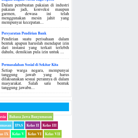
Dalam pembuatan pakaian di industri
pakaian jadi, konveksi maupun
garmen, dewasa ini telah
menggunakan mesin jahit yang
mempunyai kecepatan...
Persyaratan Pendirian Bank
Pendirian suatu perisahaan dalam
bentuk apapun haruslah mendapat izin
dari instansi yang terkait terlebih
dahulu, demikian pula izin untuk ...
Permasalahan Sosial di Sekitar Kita
Setiap warga negara, mempunyai
tanggung jawab yang harus
dilaksanakan sesuai perannya di dalam
masyarakat. Salah satu bentuk
tanggung jawabn...
esia
Bahasa Jawa Banyumasan
umasan
IPAS
Kelas II
Kelas III
las IX
Kelas V
Kelas VI
Kelas VII