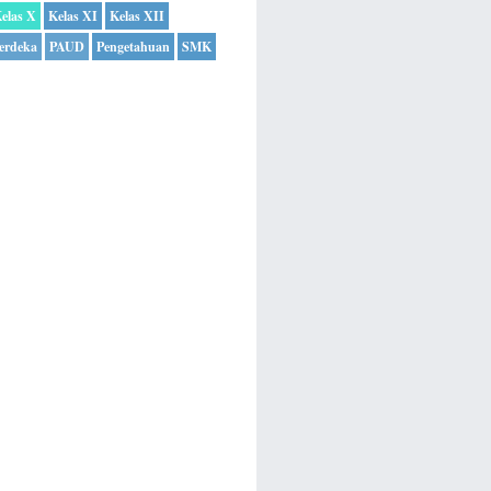
elas X
Kelas XI
Kelas XII
erdeka
PAUD
Pengetahuan
SMK