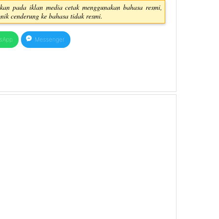
kan pada iklan media cetak menggunakan bahasa resmi,
nik cenderung ke bahasa tidak resmi.
sApp
Messenger