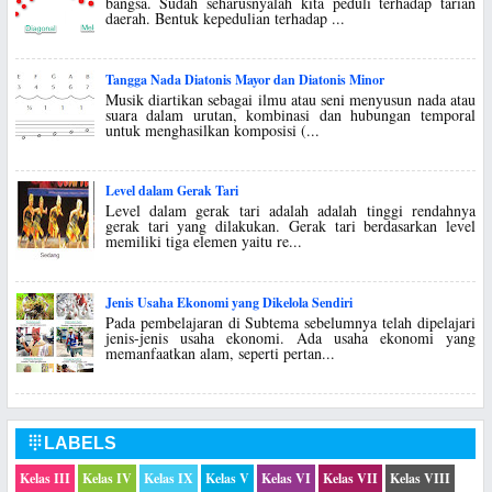
bangsa. Sudah seharusnyalah kita peduli terhadap tarian
daerah. Bentuk kepedulian terhadap ...
Tangga Nada Diatonis Mayor dan Diatonis Minor
Musik diartikan sebagai ilmu atau seni menyusun nada atau
suara dalam urutan, kombinasi dan hubungan temporal
untuk menghasilkan komposisi (...
Level dalam Gerak Tari
Level dalam gerak tari adalah adalah tinggi rendahnya
gerak tari yang dilakukan. Gerak tari berdasarkan level
memiliki tiga elemen yaitu re...
Jenis Usaha Ekonomi yang Dikelola Sendiri
Pada pembelajaran di Subtema sebelumnya telah dipelajari
jenis-jenis usaha ekonomi. Ada usaha ekonomi yang
memanfaatkan alam, seperti pertan...
LABELS

Kelas III
Kelas IV
Kelas IX
Kelas V
Kelas VI
Kelas VII
Kelas VIII