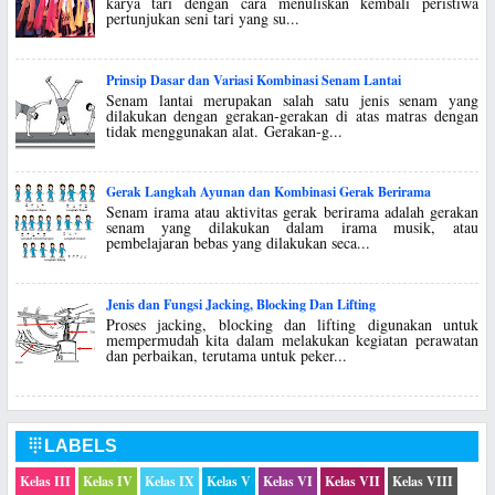
karya tari dengan cara menuliskan kembali peristiwa
pertunjukan seni tari yang su...
Prinsip Dasar dan Variasi Kombinasi Senam Lantai
Senam lantai merupakan salah satu jenis senam yang
dilakukan dengan gerakan-gerakan di atas matras dengan
tidak menggunakan alat. Gerakan-g...
Gerak Langkah Ayunan dan Kombinasi Gerak Berirama
Senam irama atau aktivitas gerak berirama adalah gerakan
senam yang dilakukan dalam irama musik, atau
pembelajaran bebas yang dilakukan seca...
Jenis dan Fungsi Jacking, Blocking Dan Lifting
Proses jacking, blocking dan lifting digunakan untuk
mempermudah kita dalam melakukan kegiatan perawatan
dan perbaikan, terutama untuk peker...
LABELS

Kelas III
Kelas IV
Kelas IX
Kelas V
Kelas VI
Kelas VII
Kelas VIII