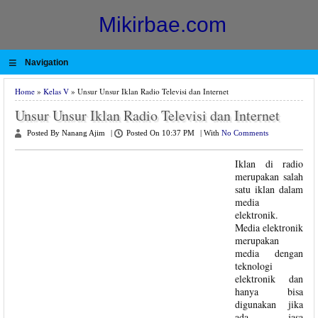
Mikirbae.com
≡
Navigation
Home
»
Kelas V
» Unsur Unsur Iklan Radio Televisi dan Internet
Unsur Unsur Iklan Radio Televisi dan Internet
Posted By Nanang Ajim
|
Posted On 10:37 PM
|
With
No Comments
Iklan di radio
merupakan salah
satu iklan dalam
media
elektronik.
Media elektronik
merupakan
media dengan
teknologi
elektronik dan
hanya bisa
digunakan jika
ada jasa