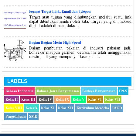
Format Target Link, Email dan Telepon
Target atau tujuan yang dihubungkan melalui suatu link
dapat ditentukan sendiri oleh kita. Target yang di maksud
di sini adalah dimana doku...
Bagian Bagian Mesin High Speed
Dalam pembuatan pakaian di industri pakaian jadi,
konveksi maupun garmen, dewasa ini telah menggunakan
mesin jahit yang mempunyai kecepatan...
LABELS
Bahasa Indonesia
Bahasa Jawa Banyumasan
Budaya Banyumasan
IPAS
Kelas II
Kelas III
Kelas IV
Kelas IX
Kelas V
Kelas VI
Kelas VII
Kelas VIII
Kelas X
Kelas XI
Kelas XII
Kurikulum Merdeka
PAUD
Pengetahuan
SMK