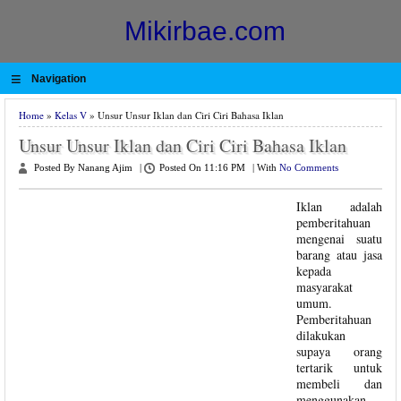
Mikirbae.com
≡
Navigation
Home
»
Kelas V
» Unsur Unsur Iklan dan Ciri Ciri Bahasa Iklan
Unsur Unsur Iklan dan Ciri Ciri Bahasa Iklan
Posted By Nanang Ajim
|
Posted On 11:16 PM
|
With
No Comments
Iklan adalah
pemberitahuan
mengenai suatu
barang atau jasa
kepada
masyarakat
umum.
Pemberitahuan
dilakukan
supaya orang
tertarik untuk
membeli dan
menggunakan