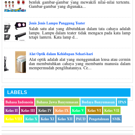
bentuk gambar-gambar yang mewakili nilai-nilai tertentu.
Gambar-gambar yang digunaka...
Jenis Jenis Lampu Panggung Teater
Salah satu alat yang dibutuhkan dalam tata cahaya adalah
lampu. Lampu dalam teater tidak mengacu pada kata lamp
tetapi lantern. Kata lamp d...
Alat Optik dalam Kehidupan Sehari-hari
Alat optik adalah alat yang menggunakan lensa atau cermin
dan membutuhkan cahaya yang membantu manusia dalam
mempermudah penglihatannya. Ce...
LABELS
Bahasa Indonesia
Bahasa Jawa Banyumasan
Budaya Banyumasan
IPAS
Kelas II
Kelas III
Kelas IV
Kelas IX
Kelas V
Kelas VI
Kelas VII
Kelas VIII
Kelas X
Kelas XI
Kelas XII
PAUD
Pengetahuan
SMK