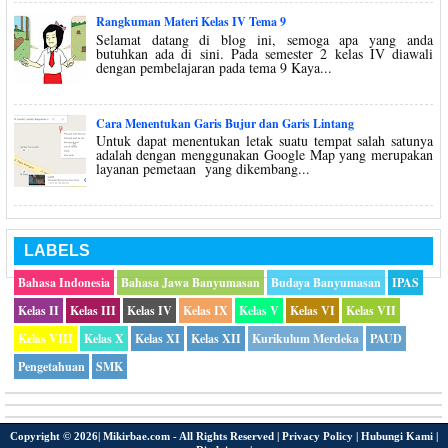
Rangkuman Materi Kelas IV Tema 9
Selamat datang di blog ini, semoga apa yang anda
butuhkan ada di sini. Pada semester 2 kelas IV diawali
dengan pembelajaran pada tema 9 Kaya...
Cara Menentukan Garis Bujur dan Garis Lintang
Untuk dapat menentukan letak suatu tempat salah satunya
adalah dengan menggunakan Google Map yang merupakan
layanan pemetaan yang dikembang...
LABELS
Bahasa Indonesia
Bahasa Jawa Banyumasan
Budaya Banyumasan
IPAS
Kelas II
Kelas III
Kelas IV
Kelas IX
Kelas V
Kelas VI
Kelas VII
Kelas VIII
Kelas X
Kelas XI
Kelas XII
Kurikulum Merdeka
PAUD
Pengetahuan
SMK
Copyright ©
2026|
Mikirbae.com
- All Rights Reserved |
Privacy Policy
|
Hubungi Kami
|