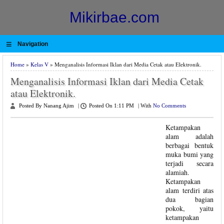
Mikirbae.com
≡
Navigation
Home
»
Kelas V
» Menganalisis Informasi Iklan dari Media Cetak atau Elektronik.
Menganalisis Informasi Iklan dari Media Cetak
atau Elektronik.
Posted By Nanang Ajim
|
Posted On 1:11 PM
|
With
No Comments
Ketampakan
alam adalah
berbagai bentuk
muka bumi yang
terjadi secara
alamiah.
Ketampakan
alam terdiri atas
dua bagian
pokok, yaitu
ketampakan