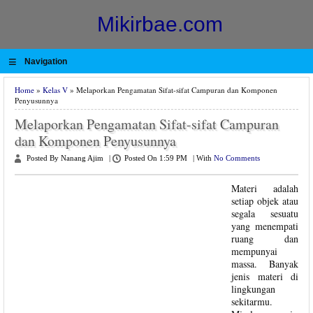
Mikirbae.com
≡
Navigation
Home
»
Kelas V
» Melaporkan Pengamatan Sifat-sifat Campuran dan Komponen
Penyusunnya
Melaporkan Pengamatan Sifat-sifat Campuran
dan Komponen Penyusunnya
Posted By Nanang Ajim
|
Posted On 1:59 PM
|
With
No Comments
Materi adalah
setiap objek atau
segala sesuatu
yang menempati
ruang dan
mempunyai
massa. Banyak
jenis materi di
lingkungan
sekitarmu.