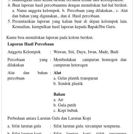
Buat laporan hasil percobaanmu dengan menuliskan hal-hal berikut.
a. Nama anggota kelompok. b. Percobaan yang dilakukan., c. Alat
dan bahan yang digunakan., dan d. Hasil percobaan.
Presentasikan laporan yang kalian buat di depan kelompok lain.
Kemudian, kumpulkan hasil laporan kepada Bapak/Ibu Guru.
Kamu bisa menuliskan laporan pada kolom berikut.
Laporan Hasil Percobaan
Anggota Kelompok
:
Wawan, Siti, Dayu, Iwan, Made, Budi
Percobaan yang
:
Membedakan campuran homogen dan
dilakukan
campuran heterogen
Alat
Alat dan bahan
:
percobaan
a. Gelas plastik transparan
b. Sendok plastik
Bahan
a. Air
b. Gula putih
c. Kopi bubuk
Perbedaan antara Larutan Gula dan Larutan Kopi
a. Sifat larutan gula
:
Sifat larutan gula: tercampur sempurna.
b. Sifat larutan kopi
:
Sifat larutan kopi: tidak tercampur