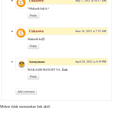
Unknown
May 7, 2021 at 10:17 AM
*Makasih kak☺️*
Reply
Unknown
June 16, 2021 at 7:35 AM
Makasih ka😊
Reply
Anonymous
April 28, 2022 at 4:39 PM
MAKASIH BANGET YA..👍🙏
Reply
Add comment
Mohon tidak memasukan link aktif.