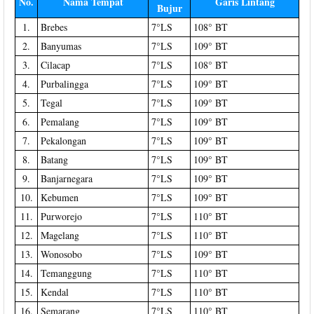
No.
Nama Tempat
Garis Lintang
Bujur
1.
Brebes
7°LS
108° BT
2.
Banyumas
7°LS
109° BT
3.
Cilacap
7°LS
108° BT
4.
Purbalingga
7°LS
109° BT
5.
Tegal
7°LS
109° BT
6.
Pemalang
7°LS
109° BT
7.
Pekalongan
7°LS
109° BT
8.
Batang
7°LS
109° BT
9.
Banjarnegara
7°LS
109° BT
10.
Kebumen
7°LS
109° BT
11.
Purworejo
7°LS
110° BT
12.
Magelang
7°LS
110° BT
13.
Wonosobo
7°LS
109° BT
14.
Temanggung
7°LS
110° BT
15.
Kendal
7°LS
110° BT
16.
Semarang
7°LS
110° BT