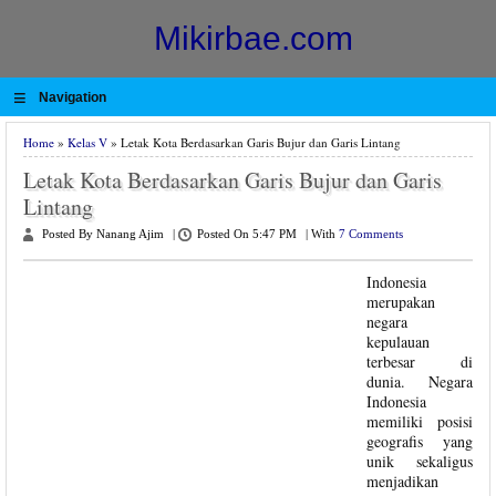
Mikirbae.com
≡
Navigation
Home
»
Kelas V
» Letak Kota Berdasarkan Garis Bujur dan Garis Lintang
Letak Kota Berdasarkan Garis Bujur dan Garis
Lintang
Posted By Nanang Ajim
|
Posted On 5:47 PM
|
With
7 Comments
Indonesia
merupakan
negara
kepulauan
terbesar di
dunia. Negara
Indonesia
memiliki posisi
geografis yang
unik sekaligus
menjadikan