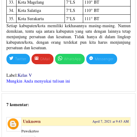
33.
Kota Magelang
7°LS
110° BT
34.
Kota Salatiga
7°LS
110° BT
35.
Kota Surakarta
7°LS
111° BT
Setiap kabupaten/kota memiliki kekhasannya masing-masing. Namun
demikian, tentu saja antara kabupaten yang satu dengan lainnya tetap
menjunjung persatuan dan kesatuan. Tidak hanya di dalam lingkup
kabupaten/kota, dengan orang terdekat pun kita harus menjunjung
persatuan dan kesatuan.
Twitter
GMail
WhatsApp
Messenger
Label:
Kelas V
Mungkin Anda menyukai tulisan ini
7 komentar:
Unknown
April 7, 2021 at 9:43 AM
Puwekertoo