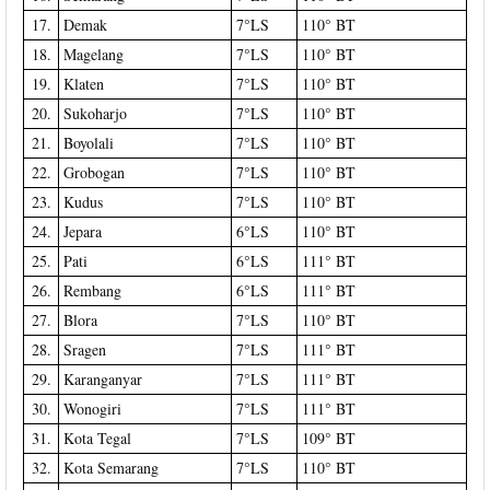
17.
Demak
7°LS
110° BT
18.
Magelang
7°LS
110° BT
19.
Klaten
7°LS
110° BT
20.
Sukoharjo
7°LS
110° BT
21.
Boyolali
7°LS
110° BT
22.
Grobogan
7°LS
110° BT
23.
Kudus
7°LS
110° BT
24.
Jepara
6°LS
110° BT
25.
Pati
6°LS
111° BT
26.
Rembang
6°LS
111° BT
27.
Blora
7°LS
110° BT
28.
Sragen
7°LS
111° BT
29.
Karanganyar
7°LS
111° BT
30.
Wonogiri
7°LS
111° BT
31.
Kota Tegal
7°LS
109° BT
32.
Kota Semarang
7°LS
110° BT