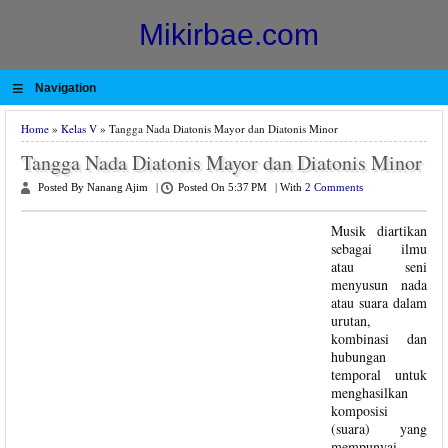
Mikirbae.com
≡
Navigation
Home
»
Kelas V
» Tangga Nada Diatonis Mayor dan Diatonis Minor
Tangga Nada Diatonis Mayor dan Diatonis Minor
Posted By Nanang Ajim
|
Posted On 5:37 PM
|
With
2 Comments
Musik diartikan
sebagai ilmu
atau seni
menyusun nada
atau suara dalam
urutan,
kombinasi dan
hubungan
temporal untuk
menghasilkan
komposisi
(suara) yang
mempunyai