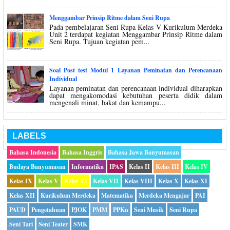
Menggambar Prinsip Ritme dalam Seni Rupa
Pada pembelajaran Seni Rupa Kelas V Kurikulum Merdeka
Unit 2 terdapat kegiatan Menggambar Prinsip Ritme dalam
Seni Rupa. Tujuan kegiatan pem...
Soal Post test Modul 1 Layanan Peminatan dan Perencanaan
Individual
Layanan peminatan dan perencanaan individual diharapkan
dapat mengakomodasi kebutuhan peserta didik dalam
mengenali minat, bakat dan kemampu...
LABELS
Bahasa Indonesia
Bahasa Inggris
Bahasa Jawa Banyumasan
Budaya Banyumasan
Informatika
IPAS
Kelas II
Kelas III
Kelas IV
Kelas IX
Kelas V
Kelas VI
Kelas VII
Kelas VIII
Kelas X
Kelas XI
Kelas XII
Kurikulum Merdeka
Matematika
Merdeka Mengajar
PAI
PAUD
Pengetahuan
PJOK
PMM
PPKn
Seni Musik
Seni Rupa
Seni Tari
Seni Teater
SMK