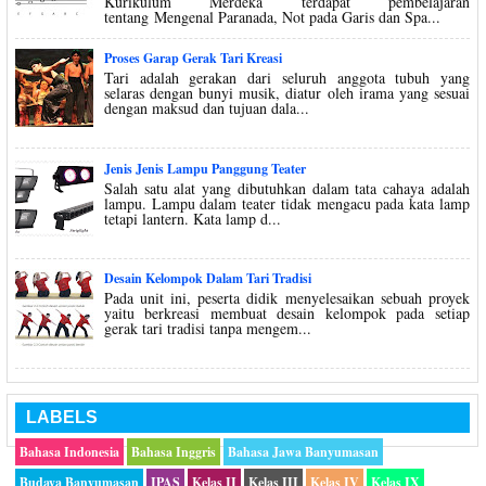
Kurikulum Merdeka terdapat pembelajaran
tentang Mengenal Paranada, Not pada Garis dan Spa...
Proses Garap Gerak Tari Kreasi
Tari adalah gerakan dari seluruh anggota tubuh yang
selaras dengan bunyi musik, diatur oleh irama yang sesuai
dengan maksud dan tujuan dala...
Jenis Jenis Lampu Panggung Teater
Salah satu alat yang dibutuhkan dalam tata cahaya adalah
lampu. Lampu dalam teater tidak mengacu pada kata lamp
tetapi lantern. Kata lamp d...
Desain Kelompok Dalam Tari Tradisi
Pada unit ini, peserta didik menyelesaikan sebuah proyek
yaitu berkreasi membuat desain kelompok pada setiap
gerak tari tradisi tanpa mengem...
LABELS
Bahasa Indonesia
Bahasa Inggris
Bahasa Jawa Banyumasan
Budaya Banyumasan
IPAS
Kelas II
Kelas III
Kelas IV
Kelas IX