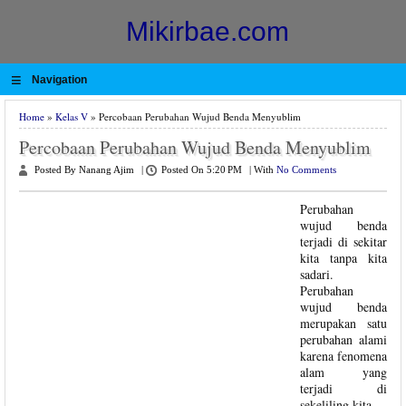
Mikirbae.com
≡
Navigation
Home
»
Kelas V
» Percobaan Perubahan Wujud Benda Menyublim
Percobaan Perubahan Wujud Benda Menyublim
Posted By Nanang Ajim
|
Posted On 5:20 PM
|
With
No Comments
Perubahan
wujud benda
terjadi di sekitar
kita tanpa kita
sadari.
Perubahan
wujud benda
merupakan satu
perubahan alami
karena fenomena
alam yang
terjadi di
sekeliling kita.