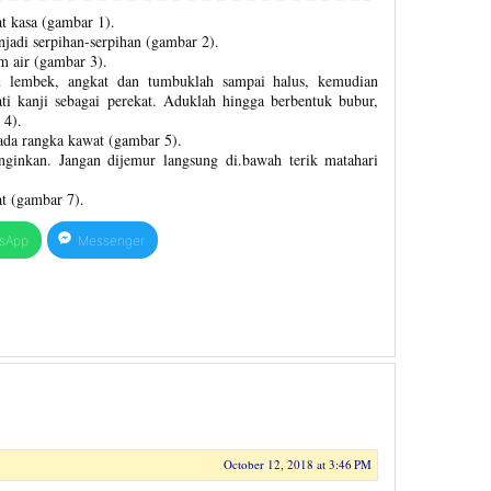
t kasa (gambar 1).
jadi serpihan-serpihan (gambar 2).
m air (gambar 3).
n lembek, angkat dan tumbuklah sampai halus, kemudian
i kanji sebagai perekat. Aduklah hingga berbentuk bubur,
 4).
ada rangka kawat (gambar 5).
nginkan. Jangan dijemur langsung di.bawah terik matahari
t (gambar 7).
sApp
Messenger
October 12, 2018 at 3:46 PM