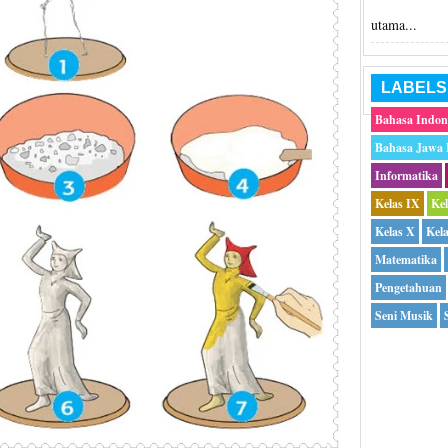
utama...
LABELS
Bahasa Indon
Bahasa Jawa
Informatika
Kelas IX
Ke
Kelas X
Kel
Matematika
Pengetahuan
Seni Musik