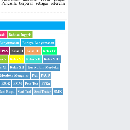
Pancasila berperan sebagai referensi
esia
Bahasa Inggris
 Banyumasan
Budaya Banyumasan
IPAS
Kelas II
Kelas III
Kelas IV
las V
Kelas VI
Kelas VII
Kelas VIII
as XI
Kelas XII
Kurikulum Merdeka
Merdeka Mengajar
PAI
PAUD
PJOK
PMM
Post Test
PPKn
Seni Rupa
Seni Tari
Seni Teater
SMK