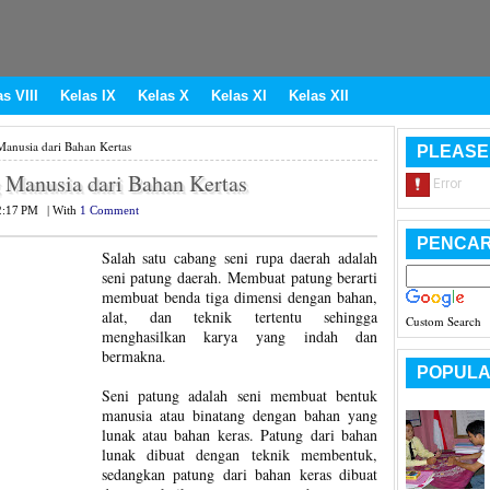
s VIII
Kelas IX
Kelas X
Kelas XI
Kelas XII
Manusia dari Bahan Kertas
PLEASE
g Manusia dari Bahan Kertas
2:17 PM
|
With
1 Comment
PENCAR
Salah satu cabang seni rupa daerah adalah
seni patung daerah. Membuat patung berarti
membuat benda tiga dimensi dengan bahan,
alat, dan teknik tertentu sehingga
Custom Search
menghasilkan karya yang indah dan
bermakna.
POPULA
Seni patung adalah seni membuat bentuk
manusia atau binatang dengan bahan yang
lunak atau bahan keras. Patung dari bahan
lunak dibuat dengan teknik membentuk,
sedangkan patung dari bahan keras dibuat