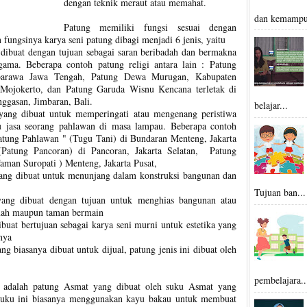
dengan teknik meraut atau memahat.
dan kemampu
Patung memiliki fungsi sesuai dengan
fungsinya karya seni patung dibagi menjadi 6 jenis, yaitu
 dibuat dengan tujuan sebagai saran beribadah dan bermakna
gama. Beberapa contoh patung religi antara lain : Patung
arawa Jawa Tengah, Patung Dewa Murugan, Kabupaten
ojokerto, dan Patung Garuda Wisnu Kencana terletak di
gasan, Jimbaran, Bali.
belajar...
ang dibuat untuk memperingati atau mengenang peristiwa
au jasa seorang pahlawan di masa lampau. Beberapa contoh
atung Pahlawan " (Tugu Tani) di Bundaran Menteng, Jakarta
Patung Pancoran) di Pancoran, Jakarta Selatan, Patung
aman Suropati ) Menteng, Jakarta Pusat,
yang dibuat untuk menunjang dalam konstruksi bangunan dan
Tujuan ban...
yang dibuat dengan tujuan untuk menghias bangunan atau
mah maupun taman bermain
buat bertujuan sebagai karya seni murni untuk estetika yang
nya
g biasanya dibuat untuk dijual, patung jenis ini dibuat oleh
pembelajara..
al adalah patung Asmat yang dibuat oleh suku Asmat yang
 suku ini biasanya menggunakan kayu bakau untuk membuat