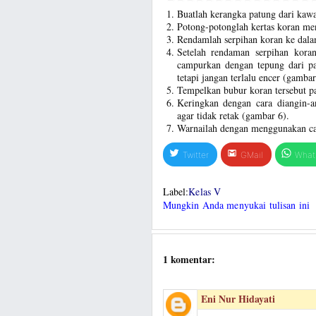
Buatlah kerangka patung dari kawa
Potong-potonglah kertas koran men
Rendamlah serpihan koran ke dala
Setelah rendaman serpihan kora
campurkan dengan tepung dari pat
tetapi jangan terlalu encer (gambar
Tempelkan bubur koran tersebut p
Keringkan dengan cara diangin-a
agar tidak retak (gambar 6).
Warnailah dengan menggunakan ca
Twitter
GMail
What
Label:
Kelas V
Mungkin Anda menyukai tulisan ini
1 komentar:
Eni Nur Hidayati