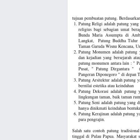
tujuan pembuatan patung. Berdasarkan 
Patung Religi adalah patung yang
religius bagi sebagian umat bera
Bunda Maria Assumpta di Amb
Langkat, Patung Buddha Tidur M
Taman Garuda Wisnu Kencana, Ung
Patung Monumen adalah patung y
dan kejadian yang bersejarah at
patung monumen antara lain : " P
Pusat, " Patung Dirgantara " (
Pangeran Diponegoro " di depan T
Patung Arsitektur adalah patung 
bernilai estetika atau keindahan
Patung Dekorasi adalah patung 
lingkungan taman, baik taman ru
Patung Seni adalah patung yang di
hanya dinikmati keindahan bentuk
Patung Kerajinan adalah patung yan
para pengrajin.
Salah satu contoh patung tradision
tinggal di Pulau Papua. Masyarakat