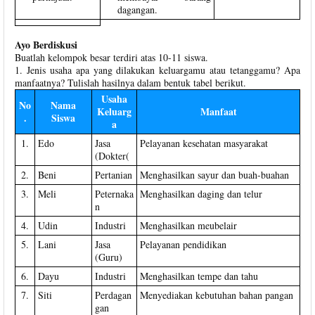
dagangan.
Ayo Berdiskusi
Buatlah kelompok besar terdiri atas 10-11 siswa.
1. Jenis usaha apa yang dilakukan keluargamu atau tetanggamu? Apa
manfaatnya? Tulislah hasilnya dalam bentuk tabel berikut.
Usaha
No
Nama
Keluarg
Manfaat
.
Siswa
a
1.
Edo
Jasa
Pelayanan kesehatan masyarakat
(Dokter(
2.
Beni
Pertanian
Menghasilkan sayur dan buah-buahan
3.
Meli
Peternaka
Menghasilkan daging dan telur
n
4.
Udin
Industri
Menghasilkan meubelair
5.
Lani
Jasa
Pelayanan pendidikan
(Guru)
6.
Dayu
Industri
Menghasilkan tempe dan tahu
7.
Siti
Perdagan
Menyediakan kebutuhan bahan pangan
gan