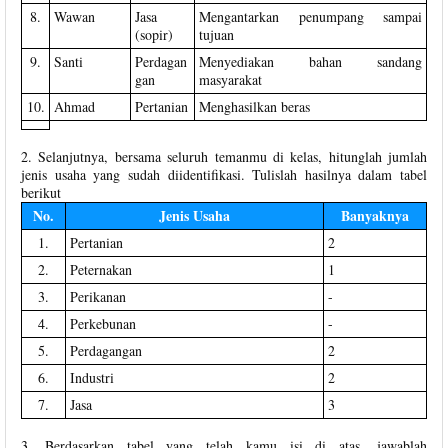
8.
Wawan
Jasa
Mengantarkan penumpang sampai
(sopir)
tujuan
9.
Santi
Perdagan
Menyediakan bahan sandang
gan
masyarakat
10.
Ahmad
Pertanian
Menghasilkan beras
2. Selanjutnya, bersama seluruh temanmu di kelas, hitunglah jumlah
jenis usaha yang sudah diidentifikasi. Tulislah hasilnya dalam tabel
berikut
No.
Jenis Usaha
Banyaknya
1.
Pertanian
2
2.
Peternakan
1
3.
Perikanan
-
4.
Perkebunan
-
5.
Perdagangan
2
6.
Industri
2
7.
Jasa
3
3. Berdasarkan tabel yang telah kamu isi di atas, jawablah