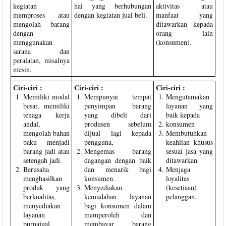
kegiatan
hal yang berhubungan
aktivitas atau
memproses atau
dengan kegiatan jual beli.
manfaat yang
mengolah barang
ditawarkan kepada
dengan
orang lain
menggunakan
(konsumen).
sarana dan
peralatan, misalnya
mesin.
Ciri-ciri :
Ciri-ciri :
Ciri-ciri :
Memiliki modal
Mempunyai tempat
Mengutamakan
besar, memiliki
penyimpan barang
layanan yang
tenaga kerja
yang dibeli dari
baik kepada
andal,
produsen sebelum
konsumen
mengolah bahan
dijual lagi kepada
Membutuhkan
baku menjadi
pengguna,
keahlian khusus
barang jadi atau
Mengemas barang
sesuai jasa yang
setengah jadi.
dagangan dengan baik
ditawarkan
Berusaha
dan menarik bagi
Menjaga
menghasilkan
konsumen.
loyalitas
produk yang
Menyediakan
(kesetiaan)
berkualitas,
kemudahan layanan
pelanggan.
menyediakan
bagi konsumen dalam
layanan
memperoleh dan
purnajual.
membayar barang