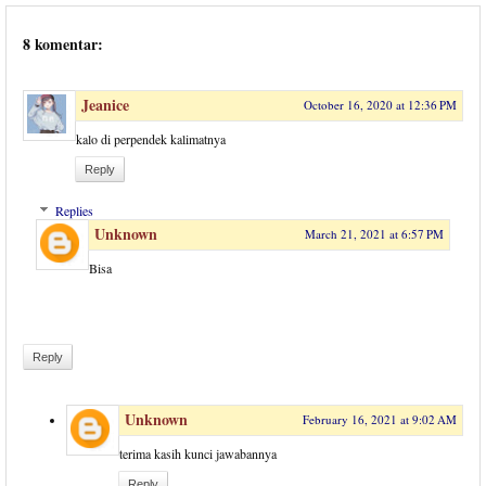
8 komentar:
Jeanice
October 16, 2020 at 12:36 PM
kalo di perpendek kalimatnya
Reply
Replies
Unknown
March 21, 2021 at 6:57 PM
Bisa
Reply
Unknown
February 16, 2021 at 9:02 AM
terima kasih kunci jawabannya
Reply