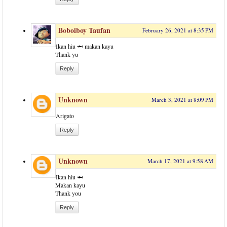
Boboiboy Taufan
February 26, 2021 at 8:35 PM
Ikan hiu 🦈 makan kayu
Thank yu
Reply
Unknown
March 3, 2021 at 8:09 PM
Arigato
Reply
Unknown
March 17, 2021 at 9:58 AM
Ikan hiu 🦈
Makan kayu
Thank you
Reply