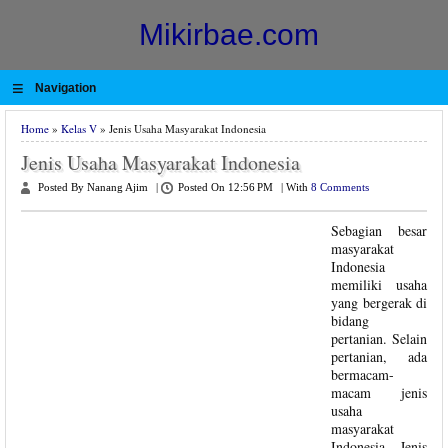
Mikirbae.com
≡
Navigation
Home
»
Kelas V
» Jenis Usaha Masyarakat Indonesia
Jenis Usaha Masyarakat Indonesia
Posted By Nanang Ajim
|
Posted On 12:56 PM
|
With
8 Comments
Sebagian besar
masyarakat
Indonesia
memiliki usaha
yang bergerak di
bidang
pertanian. Selain
pertanian, ada
bermacam-
macam jenis
usaha
masyarakat
Indonesia. Jenis