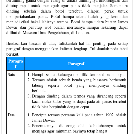
berdinding ganda dengan ruang di antara dindingnya dikosongkan dan
ditutup rapat untuk mencegah agar panas tidak menjalar. Sementara
dinding sebelah dalam botol tersebut, dilapisi perak untuk
mempertahankan panas. Botol hampa udara itulah yang kemudian
menjadi cikal bakal lahirnya termos. Botol hampa udara buatan James
Dewar dan penutup wol buatan mertuanya sampai sekarang dapat
dilihat di Museum Ilmu Pengetahuan, di London.
Berdasarkan bacaan di atas, tuliskanlah hal-hal penting pada setiap
paragraf dengan menggunakan kalimat lengkap. Tuliskanlah pada tabel
berikut.
Paragra
Paragraf
f
Satu
Hampir semua keluarga memiliki termos di rumahnya.
Termos adalah sebuah benda yang biasanya berbentuk
tabung seperti botol yang mempunyai dinding
berlapis.
Dengan dinding dalam termos yang dirancang seperti
kaca, maka kalor yang terdapat pada air panas tersebut
tidak bisa berpindah dengan cepat.
Dua
Pencipta termos pertama kali pada tahun 1902 adalah
James Dewar.
Penemuannya didorong oleh kebutuhannya untuk
menjaga agar minuman bayinya tetap hangat.