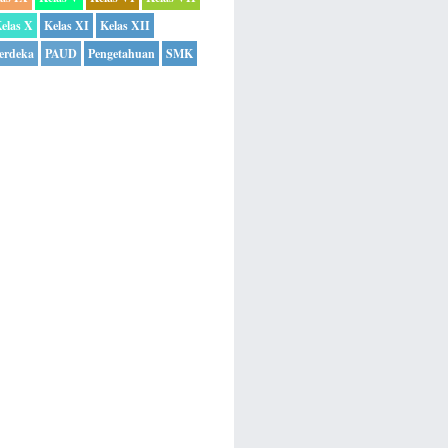
elas X
Kelas XI
Kelas XII
erdeka
PAUD
Pengetahuan
SMK