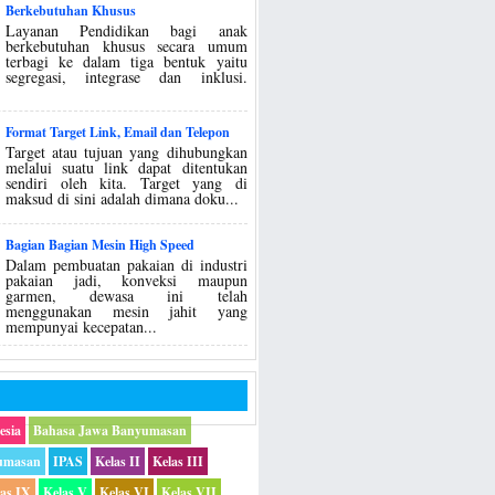
Berkebutuhan Khusus
Layanan Pendidikan bagi anak
berkebutuhan khusus secara umum
terbagi ke dalam tiga bentuk yaitu
segregasi, integrase dan inklusi.
Format Target Link, Email dan Telepon
Target atau tujuan yang dihubungkan
melalui suatu link dapat ditentukan
sendiri oleh kita. Target yang di
maksud di sini adalah dimana doku...
Bagian Bagian Mesin High Speed
Dalam pembuatan pakaian di industri
pakaian jadi, konveksi maupun
garmen, dewasa ini telah
menggunakan mesin jahit yang
mempunyai kecepatan...
esia
Bahasa Jawa Banyumasan
umasan
IPAS
Kelas II
Kelas III
las IX
Kelas V
Kelas VI
Kelas VII