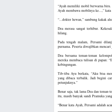
“Ayah memiliki mobil berwarna biru.
Ayah membawa mobilnya ke...,” kata 
“...dokter hewan,” sambung kakak alu
Dea merasa sangat terhibur. Kekesa
hilang.
Pada tengah malam, Persami dilanj
purnama. Peserta diwajibkan mencari
Dea bersama teman-teman kelompok
mereka membaca tulisan di papa
kebingungan.
Tib-tiba Ayu berkata, “Aku bisa me
yang dibaca terbalik. Jadi begini 
petunjuknya.”
Benar saja, tak lama Dea dan teman-
itu, masih banyak sandi Pramuka yan
“Benar kata Ayah, Persami adalah aca