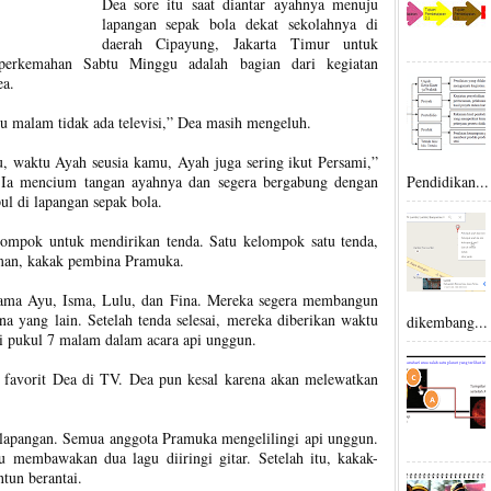
Dea sore itu saat diantar ayahnya menuju
lapangan sepak bola dekat sekolahnya di
daerah Cipayung, Jakarta Timur untuk
perkemahan Sabtu Minggu adalah bagian dari kegiatan
ea.
u malam tidak ada televisi,” Dea masih mengeluh.
, waktu Ayah seusia kamu, Ayah juga sering ikut Persami,”
Ia mencium tangan ayahnya dan segera bergabung dengan
Pendidikan...
l di lapangan sepak bola.
elompok untuk mendirikan tenda. Satu kelompok satu tenda,
irman, kakak pembina Pramuka.
ama Ayu, Isma, Lulu, dan Fina. Mereka segera membangun
a yang lain. Setelah tenda selesai, mereka diberikan waktu
dikembang...
i pukul 7 malam dalam acara api unggun.
 favorit Dea di TV. Dea pun kesal karena akan melewatkan
lapangan. Semua anggota Pramuka mengelilingi api unggun.
 membawakan dua lagu diiringi gitar. Setelah itu, kakak-
un berantai.