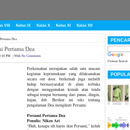
s VIII
Kelas IX
Kelas X
Kelas XI
Kelas XII
 Pertama Dea
PENCAR
mi Pertama Dea
0:10 PM
|
With
No Comments
Custom Search
Perkemahan merupakan salah satu macam
kegiatan kepramukaan yang dilaksanakan
POPULA
secara out door. berkemah juga melatih
hidup bermasyarakat di alam terbuka
dengan menggunakan kemah atau tenda
sebagai tempat bernaung dari panas, dingin,
hujan, dsb. Berikut ini teks tentang
pengalaman Dea mengikuti Persami.
Persami Pertama Dea
Penulis: Niken Ari
“Huh, kenapa sih harus ikut Persami,” keluh