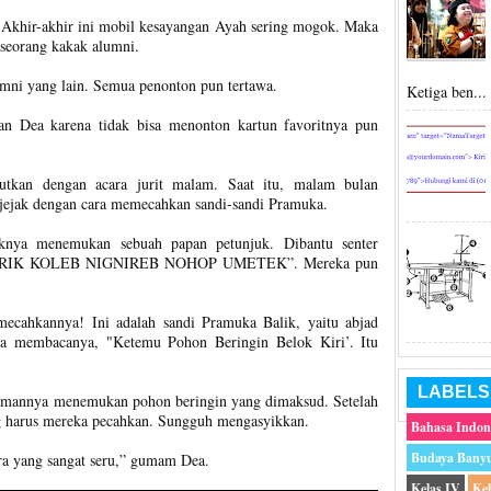
 Akhir-akhir ini mobil kesayangan Ayah sering mogok. Maka
seorang kakak alumni.
mni yang lain. Semua penonton pun tertawa.
Ketiga ben...
lan Dea karena tidak bisa menonton kartun favoritnya pun
utkan dengan acara jurit malam. Saat itu, malam bulan
 jejak dengan cara memecahkan sandi-sandi Pramuka.
nya menemukan sebuah papan petunjuk. Dibantu senter
n: “IRIK KOLEB NIGNIREB NOHOP UMETEK”. Mereka pun
mecahkannya! Ini adalah sandi Pramuka Balik, yaitu abjad
cara membacanya, "Ketemu Pohon Beringin Belok Kiri’. Itu
LABELS
temannya menemukan pohon beringin yang dimaksud. Setelah
g harus mereka pecahkan. Sungguh mengasyikkan.
Bahasa Indon
Budaya Bany
ra yang sangat seru,” gumam Dea.
Kelas IV
Ke