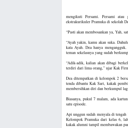
mengikuti Persami. Persami atau 
ekstrakurikuler Pramuka di sekolah D
“Pasti akan membosankan ya, Yah, sat
“Ayah yakin, kamu akan suka. Dahulu
kata Ayah. Dea hanya mengangguk. 
teman sekelasnya yang sudah berkumpu
“Adik-adik, kalian akan dibagi berk
terdiri dari lima orang,” ujar Kak F
Dea ditempatkan di kelompok 2 bers
tenda dibantu Kak Sari, kakak pembin
membersihkan diri dan berkumpul lag
Biasanya, pukul 7 malam, ada kartun
satu episode.
Api unggun sudah menyala di tengah 
Kelompok Pramuka dari kelas 6, lalu
kakak alumni tampil membawakan pant