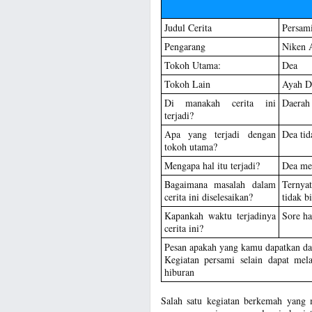
Judul Cerita
Persam
Pengarang
Niken 
Tokoh Utama:
Dea
Tokoh Lain
Ayah De
Di manakah cerita ini
Daerah 
terjadi?
Apa yang terjadi dengan
Dea tid
tokoh utama?
Mengapa hal itu terjadi?
Dea men
Bagaimana masalah dalam
Ternyat
cerita ini diselesaikan?
tidak b
Kapankah waktu terjadinya
Sore ha
cerita ini?
Pesan apakah yang kamu dapatkan dari
Kegiatan persami selain dapat me
hiburan
Salah satu kegiatan berkemah yang 