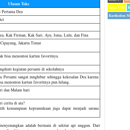
Ulasan Teks
Kelas VIII
K
i Pertama Dea
Kurikulum M
Ari
a, Kak Firman, Kak Sari, Ayu, Isma, Lulu, dan Fina
Cipayung, Jakarta Timur
ak bisa menonton kartun favoritnya.
gikuti kegiatan persami di sekolahnya
a Persami sangat mnghibur sehingga kekesalan Dea karena
isa menonton kartun favoritnya pun hilang.
ri dan Malam hari
 cerita di ata?
latih kemampuan kepramukaan juga dapat menjadi sarana
menyenangkan adalah bermain di sekitar api unggun. Dari