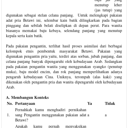
menutup leher
(jas tutup) yang
digunakan sebagai stelan celana panjang. Untuk melengkapi pakaian
adat pria Betawi ini, selembar kain batik dilingkarkan pada bagian
pinggang dan sebilah belati diselipkan di depan perut. Para wanita
biasanya memakai baju kebaya, selendang panjang yang menutup
kepala serta kain batik.
Pada pakaian pengantin, terlihat hasil proses asimilasi dari berbagai
kelompok etnis pembentuk masyarakat Betawi. Pakaian yang
digunakan pengantin pria yaitu, terdiri atas sorban, jubah panjang, dan
celana panjang banyak dipengaruhi oleh kebudayaan Arab. Sedangkan
pada pakaian pengantin wanita yang menggunakan syangko (penutup
muka), baju model encim, dan rok panjang memperlihatkan adanya
pengaruh kebudayaan Cina. Uniknya, terompah (alas kaki) yang
dikenakan oleh pengantin pria dan wanita dipengaruhi oleh kebudayaan
Arab.
A. Membangun Konteks
No.
Pertanyaan
Ya
Tidak
Pernahkah kamu menghadiri pernikahan
1.
sang Pengantin menggunakan pakaian adat
a
a
Betawi?
Apakah kamu pernah menyaksikan