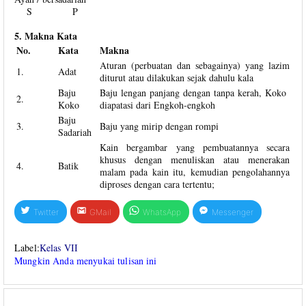
S P
5. Makna Kata
No.
Kata
Makna
Aturan (perbuatan dan sebagainya) yang lazim
1.
Adat
diturut atau dilakukan sejak dahulu kala
Baju
Baju lengan panjang dengan tanpa kerah, Koko
2.
Koko
diapatasi dari Engkoh-engkoh
Baju
3.
Baju yang mirip dengan rompi
Sadariah
Kain bergambar yang pembuatannya secara
khusus dengan menuliskan atau menerakan
4.
Batik
malam pada kain itu, kemudian pengolahannya
diproses dengan cara tertentu;
Twitter
GMail
WhatsApp
Messenger
Label:
Kelas VII
Mungkin Anda menyukai tulisan ini