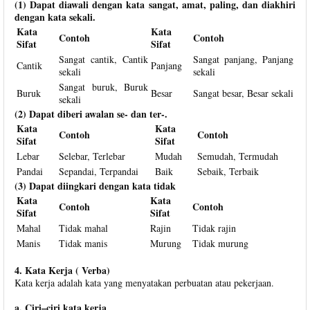
(1) Dapat diawali dengan kata sangat, amat, paling, dan diakhiri
dengan kata sekali.
Kata
Kata
Contoh
Contoh
Sifat
Sifat
Sangat cantik, Cantik
Sangat panjang, Panjang
Cantik
Panjang
sekali
sekali
Sangat buruk, Buruk
Buruk
Besar
Sangat besar, Besar sekali
sekali
(2) Dapat diberi awalan se- dan ter-.
Kata
Kata
Contoh
Contoh
Sifat
Sifat
Lebar
Selebar, Terlebar
Mudah
Semudah, Termudah
Pandai
Sepandai, Terpandai
Baik
Sebaik, Terbaik
(3) Dapat diingkari dengan kata tidak
Kata
Kata
Contoh
Contoh
Sifat
Sifat
Mahal
Tidak mahal
Rajin
Tidak rajin
Manis
Tidak manis
Murung
Tidak murung
4. Kata Kerja ( Verba)
Kata kerja adalah kata yang menyatakan perbuatan atau pekerjaan.
a. Ciri–ciri kata kerja