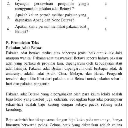
2.
tayangan perkawinan pengantin yang
a
a
menggunakan pakaian adat Betawi ?
Apakah kalian pernah melihat pakaian yang
3.
a
a
digunakan Abang dan None Betawi?
Apakah kamu pernah memakai pakaian adat
4.
a
a
Betawi?
B. Pemodelan Teks
Pakaian Adat Betawi
Pakaian adat betawi terdiri atas beberapa jenis, baik untuk laki-laki
maupun wanita. Pakaian adat masyarakat Betawi seperti halnya pakaian
adat yang berlaku di provinsi lain, dipengaruhi oleh kebudayaan atau
adat lainnya. Pakaian adat Betawi dipengaruhi oleh berbagai adat, di
antaranya adalah adat Arab, Cina, Melayu, dan Barat. Pengaruh
tersebut dapat kita lihat dari pakaian adat Betawi untuk pakaian sehari-
hari dan pakaian pengantin.
Pakaian adat Betawi yang dipergunakan oleh para kaum lelaki adalah
baju koko yang disebut juga sadariah. Sedangkan baju adat perempuan
sehari-hari adalah baju kurung dengan kebaya pucuk rebung serta
kerudung.
Baju sadariah bentuknya sama dengan baju koko pada umumnya, hanya
biasanya berwarna polos. Celana batik yang dikenakan adalah celana