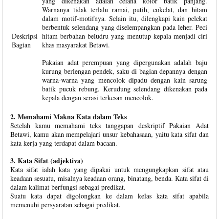
yang dikenakan adalah celana kolor batik panjang.
Warnanya tidak terlalu ramai, putih, cokelat, dan hitam
dalam motif-motifnya. Selain itu, dilengkapi kain pelekat
berbentuk selendang yang diselempangkan pada leher. Peci
Deskripsi
hitam berbahan beludru yang menutup kepala menjadi ciri
Bagian
khas masyarakat Betawi.
Pakaian adat perempuan yang dipergunakan adalah baju
kurung berlengan pendek, saku di bagian depannya dengan
warna-warna yang mencolok dipadu dengan kain sarung
batik pucuk rebung. Kerudung selendang dikenakan pada
kepala dengan serasi terkesan mencolok.
2. Memahami Makna Kata dalam Teks
Setelah kamu memahami teks tanggapan deskriptif Pakaian Adat
Betawi, kamu akan mempelajari unsur kebahasaan, yaitu kata sifat dan
kata kerja yang terdapat dalam bacaan.
3. Kata Sifat (adjektiva)
Kata sifat ialah kata yang dipakai untuk mengungkapkan sifat atau
keadaan sesuatu, misalnya keadaan orang, binatang, benda. Kata sifat di
dalam kalimat berfungsi sebagai predikat.
Suatu kata dapat digolongkan ke dalam kelas kata sifat apabila
memenuhi persyaratan sebagai predikat.