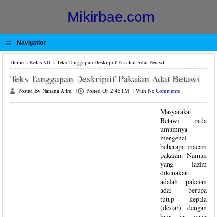
Mikirbae.com
≡
Navigation
Home
»
Kelas VII
» Teks Tanggapan Deskriptif Pakaian Adat Betawi
Teks Tanggapan Deskriptif Pakaian Adat Betawi
Posted By Nanang Ajim
|
Posted On 2:45 PM
|
With
No Comments
Masyarakat
Betawi pada
umumnya
mengenal
beberapa macam
pakaian. Namun
yang lazim
dikenakan
adalah pakaian
adat berupa
tutup kepala
(destar) dengan
baju jas yang