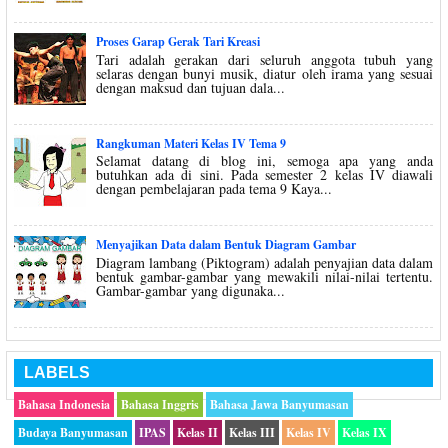
Proses Garap Gerak Tari Kreasi
Tari adalah gerakan dari seluruh anggota tubuh yang
selaras dengan bunyi musik, diatur oleh irama yang sesuai
dengan maksud dan tujuan dala...
Rangkuman Materi Kelas IV Tema 9
Selamat datang di blog ini, semoga apa yang anda
butuhkan ada di sini. Pada semester 2 kelas IV diawali
dengan pembelajaran pada tema 9 Kaya...
Menyajikan Data dalam Bentuk Diagram Gambar
Diagram lambang (Piktogram) adalah penyajian data dalam
bentuk gambar-gambar yang mewakili nilai-nilai tertentu.
Gambar-gambar yang digunaka...
LABELS
Bahasa Indonesia
Bahasa Inggris
Bahasa Jawa Banyumasan
Budaya Banyumasan
IPAS
Kelas II
Kelas III
Kelas IV
Kelas IX