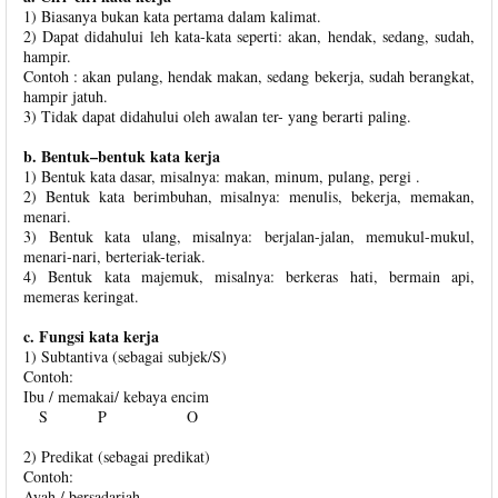
1) Biasanya bukan kata pertama dalam kalimat.
2) Dapat didahului leh kata-kata seperti: akan, hendak, sedang, sudah,
hampir.
Contoh : akan pulang, hendak makan, sedang bekerja, sudah berangkat,
hampir jatuh.
3) Tidak dapat didahului oleh awalan ter- yang berarti paling.
b. Bentuk–bentuk kata kerja
1) Bentuk kata dasar, misalnya: makan, minum, pulang, pergi .
2) Bentuk kata berimbuhan, misalnya: menulis, bekerja, memakan,
menari.
3) Bentuk kata ulang, misalnya: berjalan-jalan, memukul-mukul,
menari-nari, berteriak-teriak.
4) Bentuk kata majemuk, misalnya: berkeras hati, bermain api,
memeras keringat.
c. Fungsi kata kerja
1) Subtantiva (sebagai subjek/S)
Contoh:
Ibu / memakai/ kebaya encim
S P O
2) Predikat (sebagai predikat)
Contoh:
Ayah / bersadariah