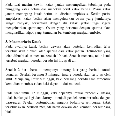
Pada saat musim kawin, katak jantan menempelkan tubuhnya pada
punggung katak betina dan menekan perut katak betina. Posisi katak
jantan memegang katak betina ini disebut ampleksus. Ketika posisi
ampleksus, katak betina akan mengeluarkan ovum yang jumlahnya
sangat banyak, bersamaan dengan itu katak jantan juga segera
mengeluarkan spermanya. Ovum yang bertemu dengan sperma akan
menghasilkan zigot yang kemudian berkembang menjadi embrio.
3. Metamorfosis Katak
Pada awalnya katak betina dewasa akan bertelur, kemudian telur
tersebut akan dibuahi oleh sperma dari katak jantan. Telur-telur yang
telah dibuahi akan menetas setelah 10 hari. Setelah menetas, telur katak
tersebut menjadi berudu, berudu ini hidup di air.
Setelah 2 hari, berudu mempunyai insang luar yang berbulu untuk
bernafas. Setelah berumur 3 minggu, insang berudu akan tertutup oleh
kulit. Menjelang umur 8 minggu, kaki belakang berudu akan terbentuk
kemudian membesar dan kaki depan mulai muncul.
Pada saat umur 12 minggu, kaki depannya mulai terbentuk, insang
tidak berfungsi lagi dan ekornya menjadi pendek serta bernafas dengan
paru-paru. Setelah pertumbuhan anggota badannya sempurna, katak
tersebut akan berubah menjadi katak dewasa dan kembali berkembang
biak.