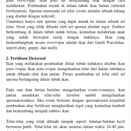
jenis ovovivipar. Ikan jenis ini berkembang biak dengan cara
melahirkan. Pembuahan terjadi di dalam tubuh ikan betina (internal
fertilization). Sperma memasuki sel telur (oosit) melalui sebuah lubang
yang disebut dengan mikrofil.
Umumnya hanya satu sperma yang dapat masuk ke dalam sebuah sel
telur. Oosit yang telah dibuahi oleh sel sperma disebut zigot. Embrio
berkembang di dalam tubuh induk betina, kemudian melahirkan anak
yang sudah berwujud mirip dengan induknya. Ikan yang
berkembangbiak secara ovovivipar adalah ikan dari famili Poecilidae,
seperti platy, guppy, dan molly.
2. Fertilisasi Eksternal
Ikan yang melakukan pembuahan diluar tubuh induknya disebut ikan
jenis ovipar. Ikan jenis ovipar mengeluarkan telur dari dalam tubuhnya
untuk dibuahi oleh ikan jantan. Proses pembuahan sel telur oleh sel
sperma berlangsung diluar tubuh ikan.
Pada saat ikan betina bertelur mengeluarkan ovum-ovumnya, ikan
jantan mendekati telur-telur tersebut sambil mengeluarkan
spermatozoidnya. Jika ovum bertemu dengan spermatozoid terjadilah
pembuahan atau fertilisasi menghasilkan zigot yang kemudian tumbuh
dan berkembang menjadi embrio ikan.
Telur-telur yang telah dibuahi tampak seperti bulatan-bulatan kecil
berwarna putih. Telur-telur ini akan menetas dalam waktu 24-40 jam.