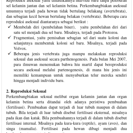
Reproduksi aseksual yaitu dihasilkannya individu baru tanpa peleburan
sel kelamin jantan dan sel kelamin betina. Perkembangbiakan aseksual
umumnya terjadi pada hewan tidak bertulang belakang (avertebrata),
dan sebagian kecil hewan bertulang belakan (vertebrata). Beberapa cara
reproduksi aseksual diantaranya sebagai berikut :
Membelah diri (pembelahan biner), yaitu pembelahan diri dari
satu sel menjadi dua sel baru. Misalnya, terjadi pada Protozoa.
Fragmentasi, yaitu pemisahan sebagian sel dari suatu koloni dan
selanjutnya membentuk koloni sel baru. Misalnya, terjadi pada
Volvox.
Beberapa jenis vertebrata juga mampu melakukan reproduksi
seksual dan aseksual secara parthenogenesis. Pada bulan Mei 2007,
para ilmuwan menemukan bahwa hiu martil dapat bereproduksi
secara aseksual melalui partenogenesis, di mana hiu jenis ini
memiliki kemampuan untuk menyuburkan telur mereka sendiri
hingga menjadi individu baru.
2. Reproduksi Seksual
Perkembangbiakan seksual melibat organ kelamin jantan dan organ
kelamin betina serta ditandai oleh adanya peristiwa pembuahan
(fertilisasi). Pembuahan dapat terjadi di luar tubuh maupun di dalam
tubuh. Bila terjadi di luar tubuh disebut fertilisasi eksternal, misalnya
pada ikan dan katak. Bila pembuahannya terjadi di dalam tubuh disebut
fertilisasi internal. Misalnya pada kura-kura (reptile), ayam (aves), dan
singa (mamalia). Fertilisasi pada hewan dibagi menjadi dua