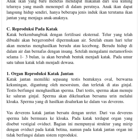
Anak ikan yang baru menetas mendapat makanan dari sisa kuning
telurnya yang masih menempel di dalam perutnya. Anak ikan dapat
langsung hidup sendiri, hanya beberapa jenis induk ikan terutama ikan
jantan yang menjaga anak-anaknya.
C. Reproduksi Pada Katak
Katak berkembangbiak dengan fertilisasi eksternal. Telur yang telah
dibuahi akan bergerombol dipermukaan air. Setelah enam hari telur
akan menetas menghasilkan berudu atau kecebong. Berudu hidup di
dalam air dan bernafas dengan insang. Setelah mengalami metamorfosis
selama 1- 3 bulan, ia akan berubah bentuk menjadi katak. Pada umur
satu tahun katak telah menjadi dewasa.
1. Organ Reproduksi Katak Jantan
Katak jantan memiliki sepasang testis bentuknya oval, berwarna
kekuningan, digantung oleh mesorsium, dan terletak di atas ginjal.
Testis berfungsi menghasilkan sperma. Dari testis, sperma akan menuju
ke saluran ginjal. Sperma akan dikeluarkan bersama urin melalui
kloaka. Sperma yang di hasilkan disalurkan ke dalam vas deverens.
Vas deverens katak jantan bersatu dengan ureter. Dari vas deverens
sperma lalu bermuara ke kloaka. Pada katak terdapat organ yang
disebut vestigial oviduct. Bagian ini mempunyai struktur yang mirip
dengan oviduct pada katak betina, namun pada katak jantan organ ini
tidak berfungsi dalam sistem reproduksi.