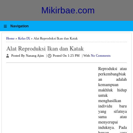
Mikirbae.com
≡
Navigation
Home
»
Kelas IX
» Alat Reproduksi Ikan dan Katak
Alat Reproduksi Ikan dan Katak
Posted By Nanang Ajim
|
Posted On 1:25 PM
|
With
No Comments
Reproduksi atau
perkembangbiak
an adalah
kemampuan
makhluk hidup
untuk
menghasilkan
individu baru
yang sifatnya
sama atau
menyerupai
induknya. Pada
hewan, cara