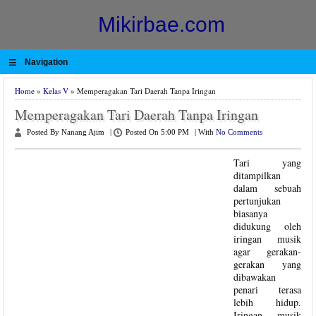
Mikirbae.com
≡
Navigation
Home
»
Kelas V
» Memperagakan Tari Daerah Tanpa Iringan
Memperagakan Tari Daerah Tanpa Iringan
Posted By Nanang Ajim
|
Posted On 5:00 PM
|
With
No Comments
Tari yang
ditampilkan
dalam sebuah
pertunjukan
biasanya
didukung oleh
iringan musik
agar gerakan-
gerakan yang
dibawakan
penari terasa
lebih hidup.
Iringan musik